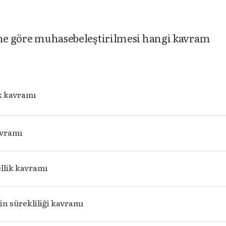
sine göre muhasebeleştirilmesi hangi kavram
k kavramı
avramı
lik kavramı
in sürekliliği kavramı