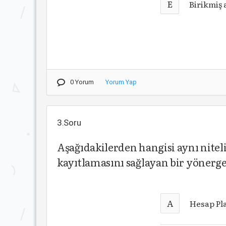
E
Birikmiş
0 Yorum
Yorum Yap
3.Soru
Aşağıdakilerden hangisi aynı niteli
kayıtlamasını sağlayan bir yönerg
A
Hesap Pl