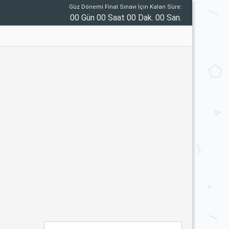
Güz Dönemi Final Sınavı İçin Kalan Süre:
00 Gün 00 Saat 00 Dak. 00 San.