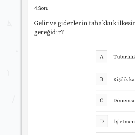
4.Soru
Gelir ve giderlerin tahakkuk ilke
gereğidir?
A
Tutarlılı
B
Kişilik k
C
Dönemsel
D
İşletmen