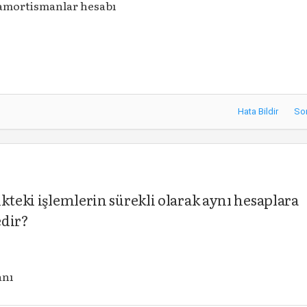
 amortismanlar hesabı
Hata Bildir
So
kteki işlemlerin sürekli olarak aynı hesaplara
edir?
anı