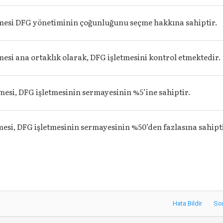
mesi DFG yönetiminin çoğunluğunu seçme hakkına sahiptir.
mesi ana ortaklık olarak, DFG işletmesini kontrol etmektedir.
mesi, DFG işletmesinin sermayesinin %5’ine sahiptir.
mesi, DFG işletmesinin sermayesinin %50’den fazlasına sahipt
Hata Bildir
So