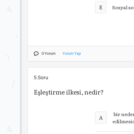
E
Sosyal s
0 Yorum
Yorum Yap
5.Soru
Eşleştirme ilkesi, nedir?
bir neden
A
edilmesid