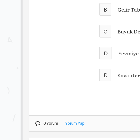
B
Gelir Ta
C
Büyük De
D
Yevmiye 
E
Envanter
0 Yorum
Yorum Yap