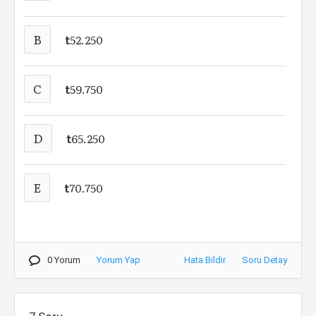
B
t
52.250
C
t
59.750
D
t
65.250
E
t
70.750
0 Yorum
Yorum Yap
Hata Bildir
Soru Detay