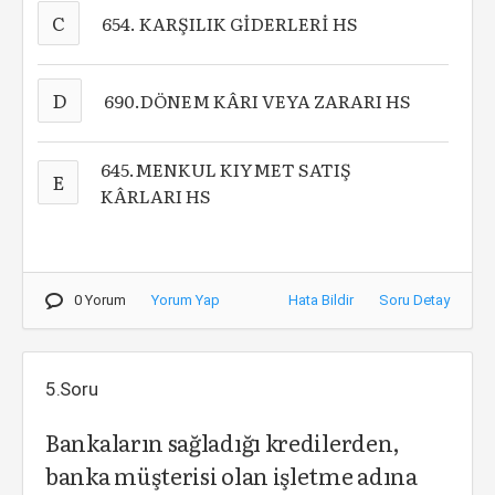
C
654. KARŞILIK GİDERLERİ HS
D
690.DÖNEM KÂRI VEYA ZARARI HS
645.MENKUL KIYMET SATIŞ
E
KÂRLARI HS
0 Yorum
Yorum Yap
Hata Bildir
Soru Detay
5.Soru
Bankaların sağladığı kredilerden,
banka müşterisi olan işletme adına