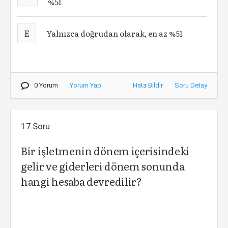
%51
E
Yalnızca doğrudan olarak, en az %51
0 Yorum
Yorum Yap
Hata Bildir
Soru Detay
17.Soru
Bir işletmenin dönem içerisindeki
gelir ve giderleri dönem sonunda
hangi hesaba devredilir?