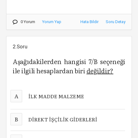
0 Yorum
Yorum Yap
Hata Bildir
Soru Detay
2.Soru
Aşağıdakilerden hangisi 7/B seçeneği
ile ilgili hesaplardan biri
değildir?
A
İLK MADDE MALZEME
B
DİREKT İŞÇİLİK GİDERLERİ