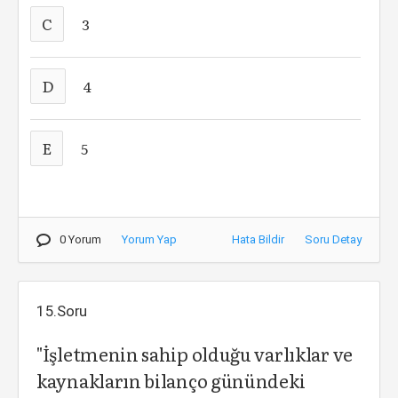
C
3
D
4
E
5
0 Yorum
Yorum Yap
Hata Bildir
Soru Detay
15.Soru
"İşletmenin sahip olduğu varlıklar ve
kaynakların bilanço günündeki