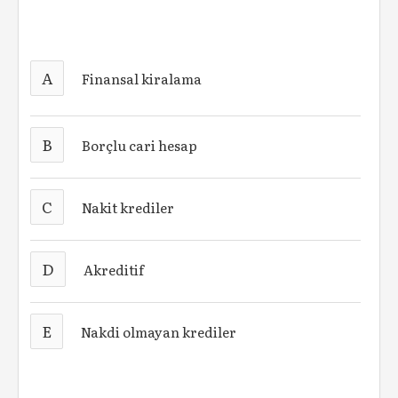
A
Finansal kiralama
B
Borçlu cari hesap
C
Nakit krediler
D
Akreditif
E
Nakdi olmayan krediler