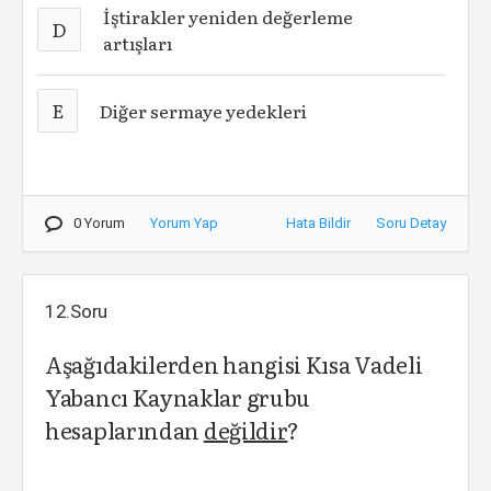
İştirakler yeniden değerleme
D
artışları
E
Diğer sermaye yedekleri
0 Yorum
Yorum Yap
Hata Bildir
Soru Detay
12.Soru
Aşağıdakilerden hangisi Kısa Vadeli
Yabancı Kaynaklar grubu
hesaplarından
değildir
?