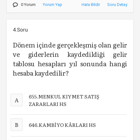
0 Yorum
Yorum Yap
Hata Bildir
Soru Detay
4.Soru
Dönem içinde gerçekleşmiş olan gelir
ve giderlerin kaydedildiği gelir
tablosu hesapları yıl sonunda hangi
hesaba kaydedilir?
655.MENKUL KIYMET SATIŞ
A
ZARARLARI HS
B
646.KAMBİYO KÂRLARI HS