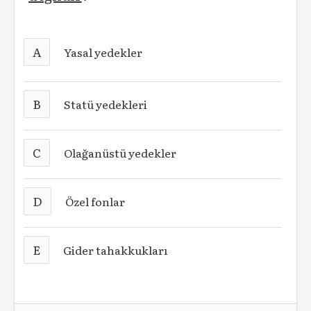
A
Yasal yedekler
B
Statü yedekleri
C
Olağanüstü yedekler
D
Özel fonlar
E
Gider tahakkukları