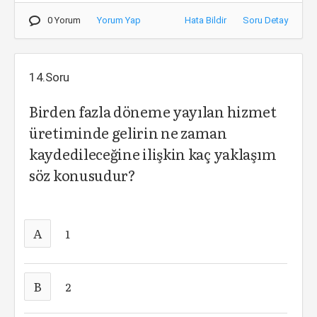
0 Yorum
Yorum Yap
Hata Bildir
Soru Detay
14.Soru
Birden fazla döneme yayılan hizmet
üretiminde gelirin ne zaman
kaydedileceğine ilişkin kaç yaklaşım
söz konusudur?
A
1
B
2