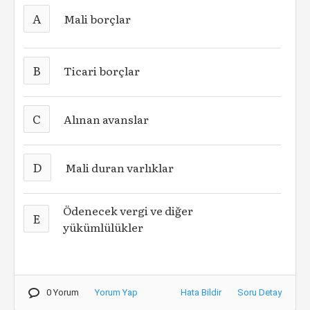
A
Mali borçlar
B
Ticari borçlar
C
Alınan avanslar
D
Mali duran varlıklar
Ödenecek vergi ve diğer
E
yükümlülükler
0 Yorum
Yorum Yap
Hata Bildir
Soru Detay