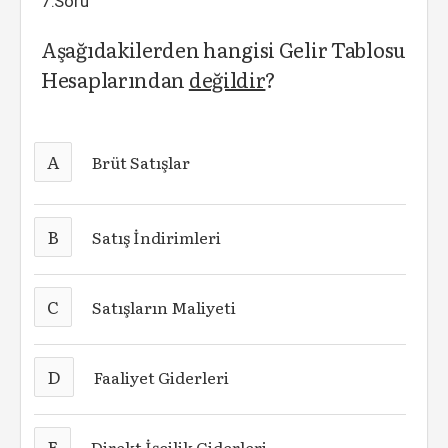
7.Soru
Aşağıdakilerden hangisi Gelir Tablosu
Hesaplarından
değildir
?
A
Brüt Satışlar
B
Satış İndirimleri
C
Satışların Maliyeti
D
Faaliyet Giderleri
E
Direkt İşçilik Giderleri