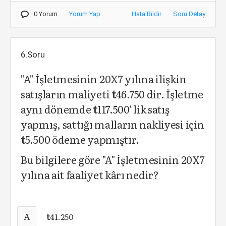
0 Yorum
Yorum Yap
Hata Bildir
Soru Detay
6.Soru
"A" İşletmesinin 20X7 yılına ilişkin
satışların maliyeti
t
46.750 dir. İşletme
aynı dönemde
t
117.500' lik satış
yapmış, sattığı malların nakliyesi için
t
5.500 ödeme yapmıştır.
Bu bilgilere göre "A" İşletmesinin 20X7
yılına ait faaliyet kârı nedir?
A
t
41.250