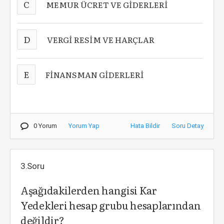
C
MEMUR ÜCRET VE GİDERLERİ
D
VERGİ RESİM VE HARÇLAR
E
FİNANSMAN GİDERLERİ
0 Yorum
Yorum Yap
Hata Bildir
Soru Detay
3.Soru
Aşağıdakilerden hangisi Kar
Yedekleri hesap grubu hesaplarından
değildir
?