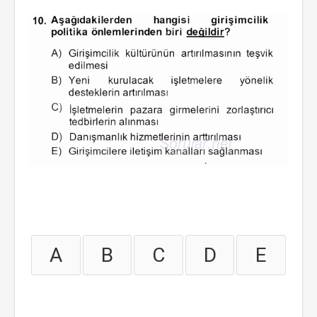
A
B
C
D
E