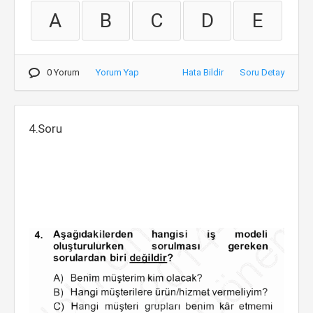
A
B
C
D
E
0 Yorum
Yorum Yap
Hata Bildir
Soru Detay
4.Soru