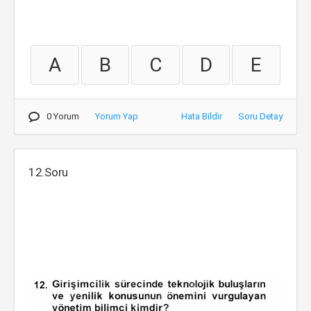
A
B
C
D
E
0 Yorum
Yorum Yap
Hata Bildir
Soru Detay
12.Soru