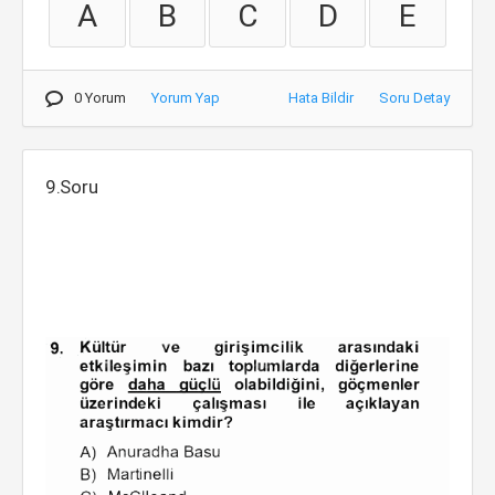
A
B
C
D
E
0 Yorum
Yorum Yap
Hata Bildir
Soru Detay
9.Soru