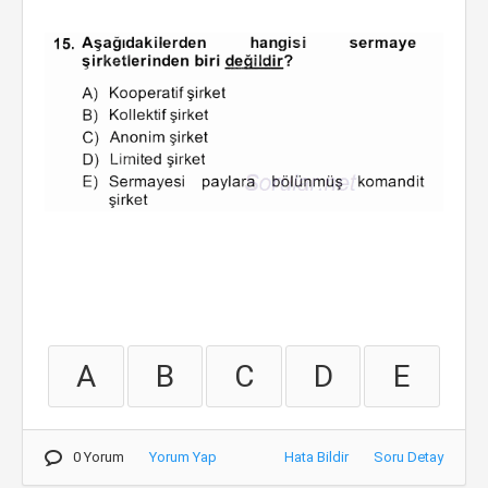
A
B
C
D
E
0 Yorum
Yorum Yap
Hata Bildir
Soru Detay