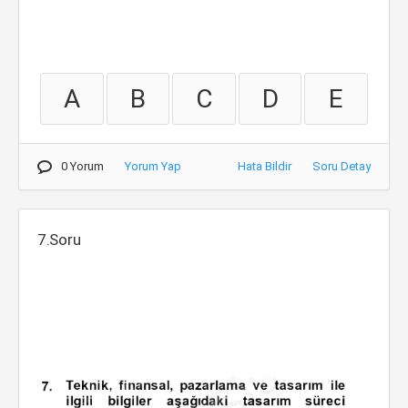
A
B
C
D
E
0 Yorum
Yorum Yap
Hata Bildir
Soru Detay
7.Soru