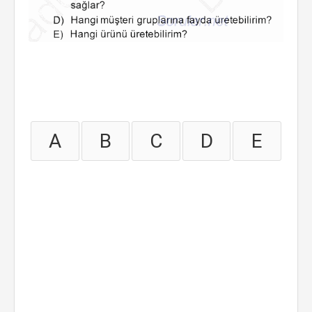
A
B
C
D
E