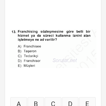
A
B
C
D
E