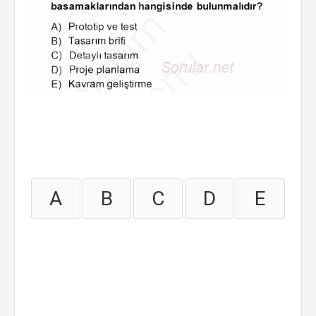
A
B
C
D
E