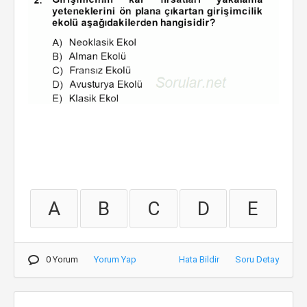
A
B
C
D
E
0 Yorum
Yorum Yap
Hata Bildir
Soru Detay