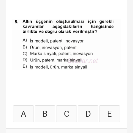
A
B
C
D
E