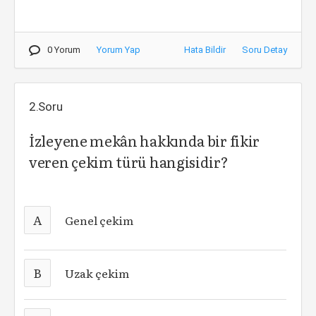
0 Yorum
Yorum Yap
Hata Bildir
Soru Detay
2.Soru
İzleyene mekân hakkında bir fikir
veren çekim türü hangisidir?
A
Genel çekim
B
Uzak çekim