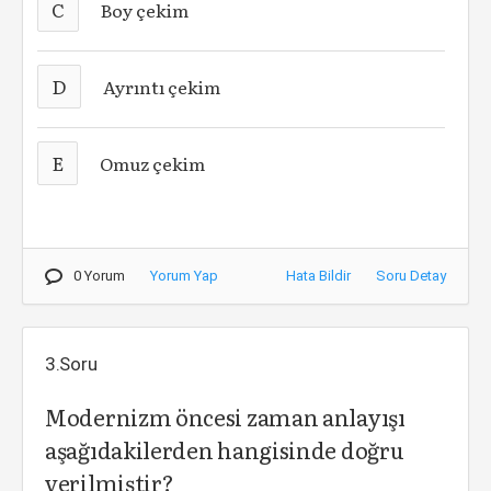
C
Boy çekim
D
Ayrıntı çekim
E
Omuz çekim
0 Yorum
Yorum Yap
Hata Bildir
Soru Detay
3.Soru
Modernizm öncesi zaman anlayışı
aşağıdakilerden hangisinde doğru
verilmiştir?