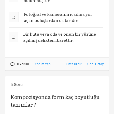
bulunmuştur.
Fotoğraf ve kameranın icadına yol
D
açan buluşlardan da biridir.
Bir kutu veya oda ve onun bir yüzüne
E
açılmış delikten ibarettir.
0 Yorum
Yorum Yap
Hata Bildir
Soru Detay
5.Soru
Kompozisyonda form kaç boyutluğu
tanımlar ?