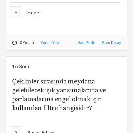
E
Hegel
0 Yorum
Yorum Yap
Hata Bildir
Soru Detay
16.Soru
Çekimler sırasında meydana
gelebilecek ışık yansımalarına ve
parlamalarına engel olmak için
kullanılan filtre hangisidir?
A
Beyaz Filtre