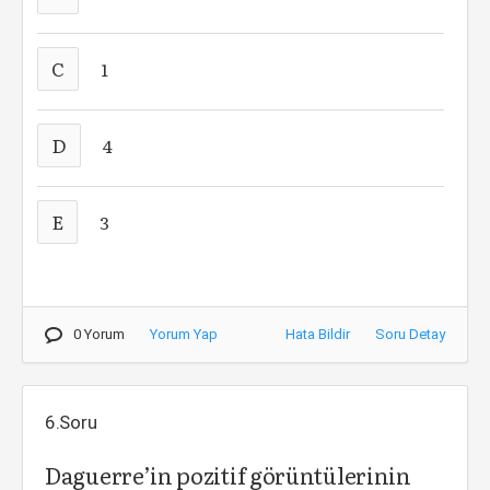
C
1
D
4
E
3
0 Yorum
Yorum Yap
Hata Bildir
Soru Detay
6.Soru
Daguerre’in pozitif görüntülerinin