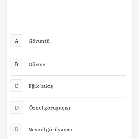
A
Görüntü
B
Görme
C
Eğik bakış
D
Öznel görüş açısı
E
Nesnel görüş açısı