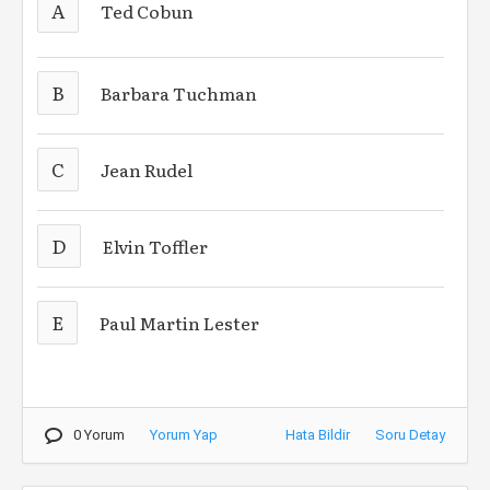
A
Ted Cobun
B
Barbara Tuchman
C
Jean Rudel
D
Elvin Toffler
E
Paul Martin Lester
0 Yorum
Yorum Yap
Hata Bildir
Soru Detay