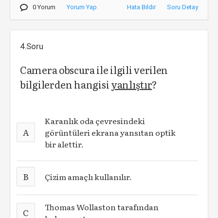
0 Yorum
Yorum Yap
Hata Bildir
Soru Detay
4.Soru
Camera obscura ile ilgili verilen
bilgilerden hangisi
yanlıştır
?
Karanlık oda çevresindeki
A
görüntüleri ekrana yansıtan optik
bir alettir.
B
Çizim amaçlı kullanılır.
Thomas Wollaston tarafından
C