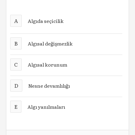
A
Algıda seçicilik
B
Algısal değişmezlik
C
Algısal korunum
D
Nesne devamlılığı
E
Algı yanılmaları