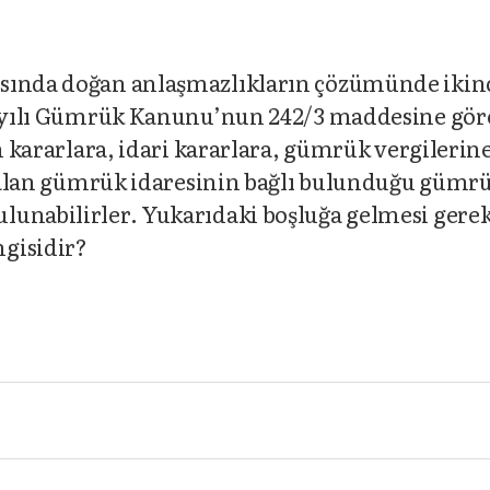
asında doğan anlaşmazlıkların çözümünde ikin
 sayılı Gümrük Kanunu’nun 242/3 maddesine gör
in kararlara, idari kararlara, gümrük vergilerin
rı alan gümrük idaresinin bağlı bulunduğu gümr
lunabilirler. Yukarıdaki boşluğa gelmesi gere
gisidir?