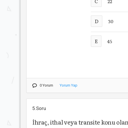
C
22
D
30
E
45
0 Yorum
Yorum Yap
5.Soru
İhraç, ithal veya transite konu ola