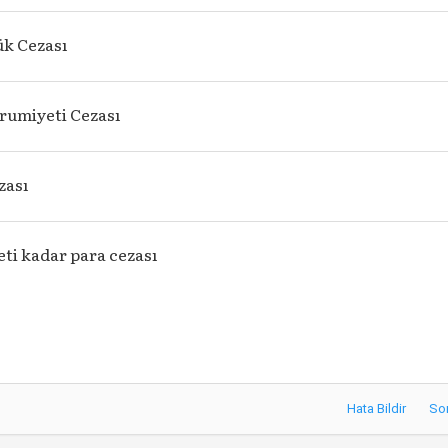
ük Cezası
umiyeti Cezası
zası
ti kadar para cezası
Hata Bildir
So