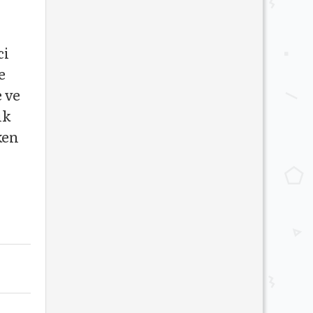
ci
e
e ve
ük
ken