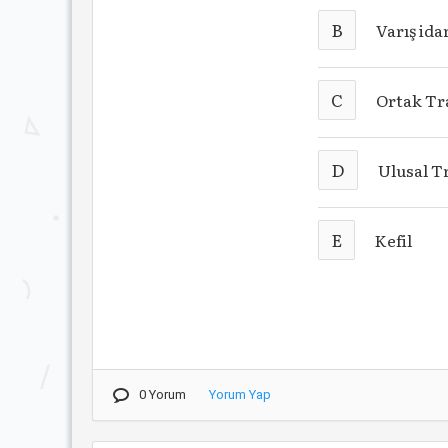
B
Varış ida
C
Ortak Tr
D
Ulusal T
E
Kefil
0 Yorum
Yorum Yap