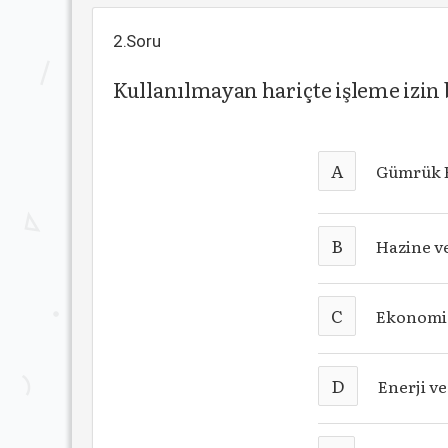
2.Soru
Kullanılmayan hariçte işleme izin b
A
Gümrük B
B
Hazine v
C
Ekonomi 
D
Enerji v