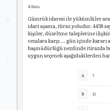
4.Soru
Gümrük idaresi ile yükümlüler ar
idari aşama, itiraz yoludur. 4458
kişiler, düzeltme taleplerine ilişk
cezalara karşı ... gün içinde kara
başmüdürlüğü nezdinde itirazda bu
uygun seçenek aşağıdakilerden han
A
7
B
15