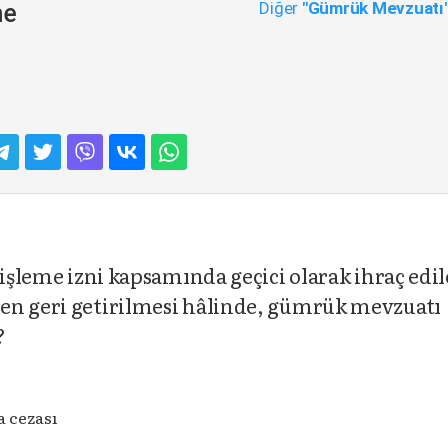
Diğer
"Gümrük Mevzuatı
me
 işleme izni kapsamında geçici olarak ihraç edi
en geri getirilmesi hâlinde, gümrük mevzuatı
?
a cezası