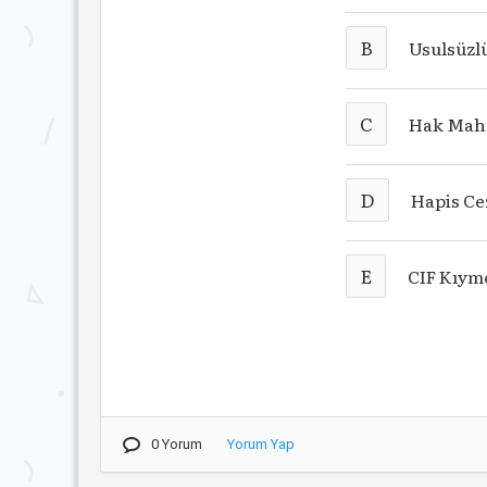
B
Usulsüzl
C
Hak Mahr
D
Hapis Ce
E
CIF Kıyme
0 Yorum
Yorum Yap