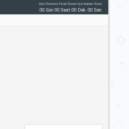
Güz Dönemi Final Sınavı İçin Kalan Süre:
00 Gün 00 Saat 00 Dak. 00 San.