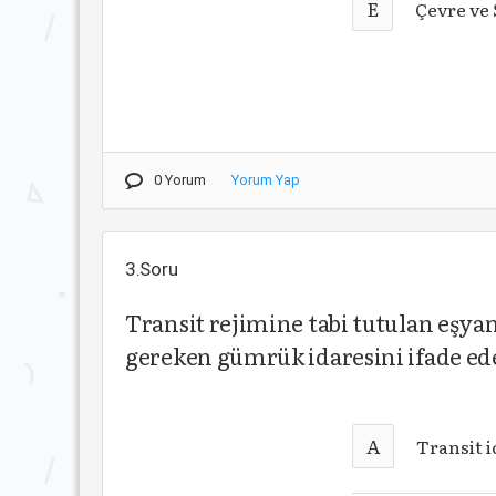
E
Çevre ve 
0 Yorum
Yorum Yap
3.Soru
Transit rejimine tabi tutulan eşya
gereken gümrük idaresini ifade ed
A
Transit i