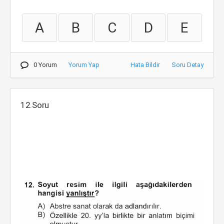
A
B
C
D
E
0 Yorum
Yorum Yap
Hata Bildir
Soru Detay
12.Soru