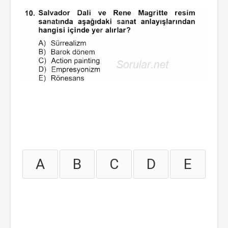
A
B
C
D
E