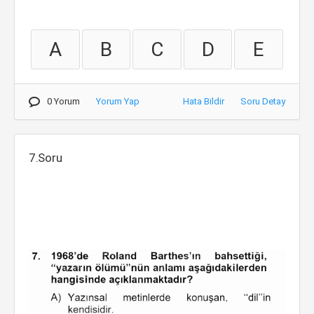
A
B
C
D
E
0 Yorum
Yorum Yap
Hata Bildir
Soru Detay
7.Soru