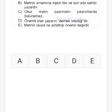
A
B
C
D
E