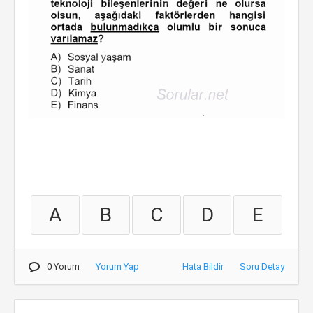
A
B
C
D
E
0 Yorum
Yorum Yap
Hata Bildir
Soru Detay