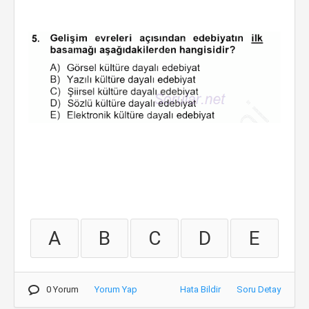
A
B
C
D
E
0 Yorum
Yorum Yap
Hata Bildir
Soru Detay