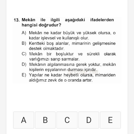
A
B
C
D
E