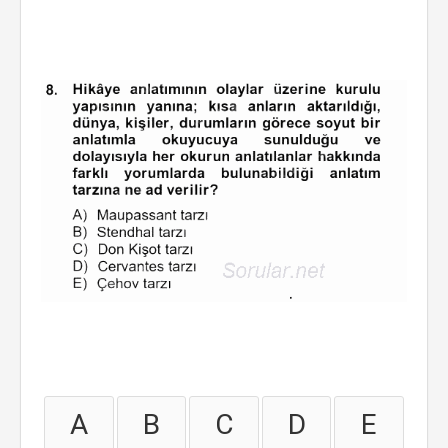
A
B
C
D
E