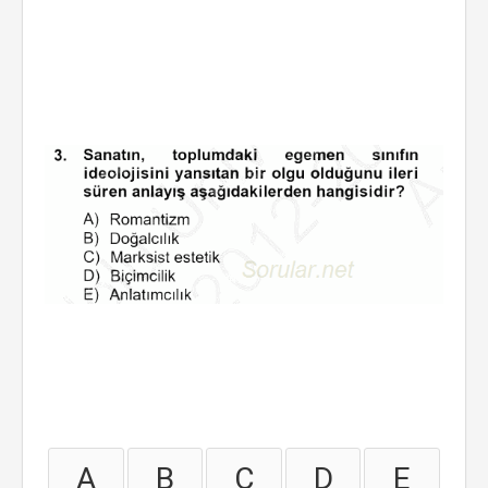
A
B
C
D
E