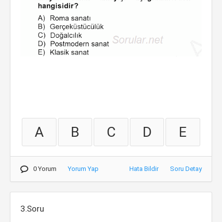
A
B
C
D
E
0 Yorum
Yorum Yap
Hata Bildir
Soru Detay
3.Soru