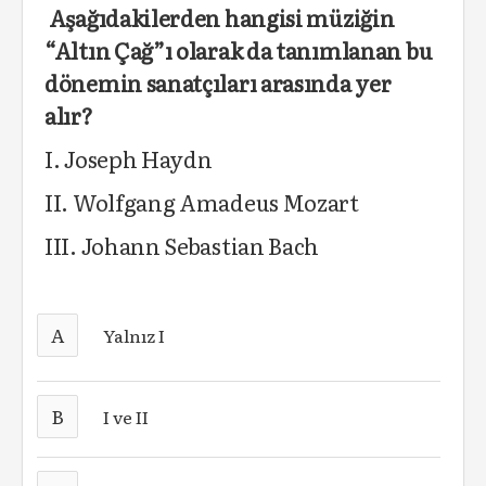
Aşağıdakilerden hangisi müziğin
“Altın Çağ”ı ola­rak da tanımlanan bu
dönemin sanatçıları arasında yer
alır?
I. Joseph Haydn
II. Wolfgang Amadeus Mozart
III. Johann Sebastian Bach
A
Yalnız I
B
I ve II