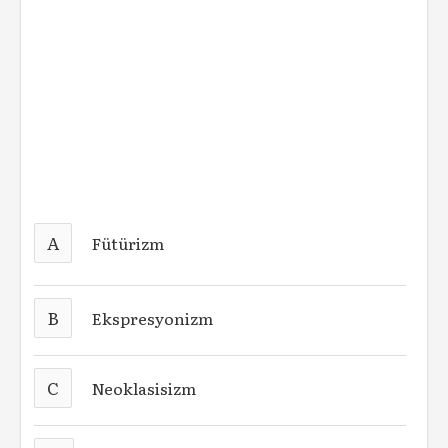
A
Fütürizm
B
Ekspresyonizm
C
Neoklasisizm