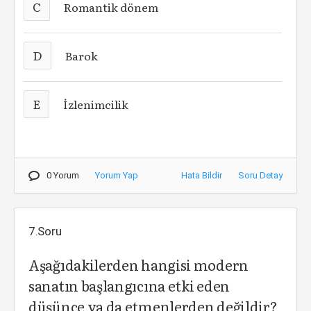
C
Romantik dönem
D
Barok
E
İzlenimcilik
0 Yorum
Yorum Yap
Hata Bildir
Soru Detay
7.Soru
Aşağıdakilerden hangisi modern
sanatın başlangıcına etki eden
düşünce ya da etmenlerden değildir?