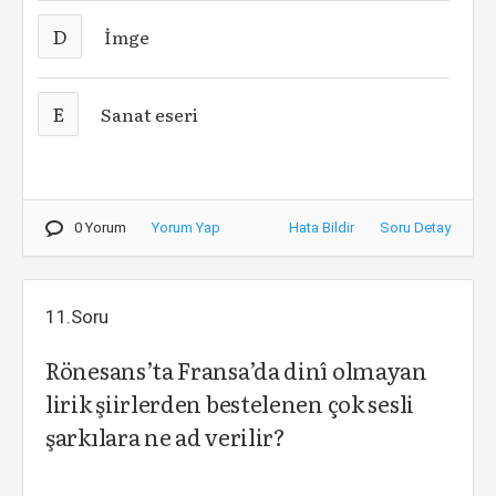
D
İmge
E
Sanat eseri
0 Yorum
Yorum Yap
Hata Bildir
Soru Detay
11.Soru
Rönesans’ta Fransa’da dinî olmayan
lirik şiirlerden bestelenen çok sesli
şarkılara ne ad verilir?