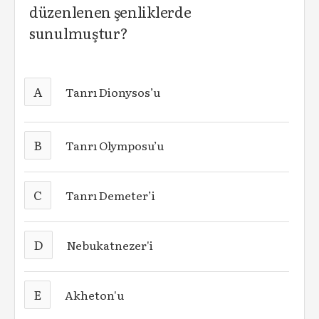
düzenlenen şenliklerde
sunulmuştur?
A
Tanrı Dionysos’u
B
Tanrı Olymposu’u
C
Tanrı Demeter’i
D
Nebukatnezer'i
E
Akheton'u