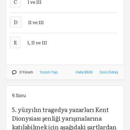
C
I ve III
D
II ve III
E
I, II ve III
0 Yorum
Yorum Yap
Hata Bildir
Soru Detay
9.Soru
5. yüzyılın tragedya yazarları Kent
Dionysiası şenliği yarışmalarına
katılabilmek için aşağıdaki şartlardan