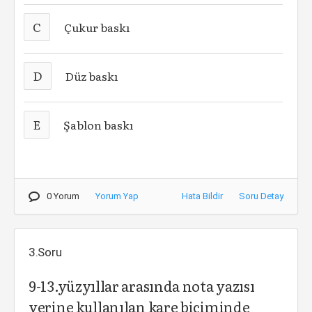
C
Çukur baskı
D
Düz baskı
E
Şablon baskı
0 Yorum
Yorum Yap
Hata Bildir
Soru Detay
3.Soru
9-13.yüzyıllar arasında nota yazısı
yerine kullanılan kare biçiminde