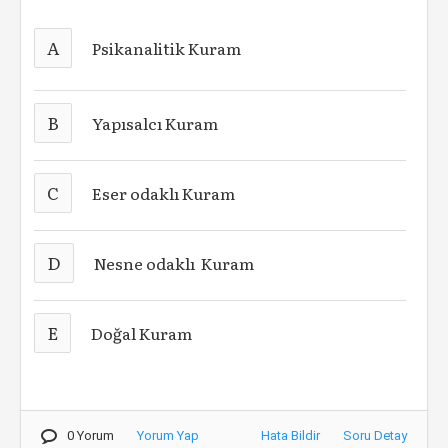
A
Psikanalitik Kuram
B
Yapısalcı Kuram
C
Eser odaklı Kuram
D
Nesne odaklı Kuram
E
Doğal Kuram
0 Yorum
Yorum Yap
Hata Bildir
Soru Detay