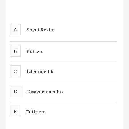
A
Soyut Resim
B
Kübizm
C
İzlenimcilik
D
Dışavurumculuk
E
Fütirizm