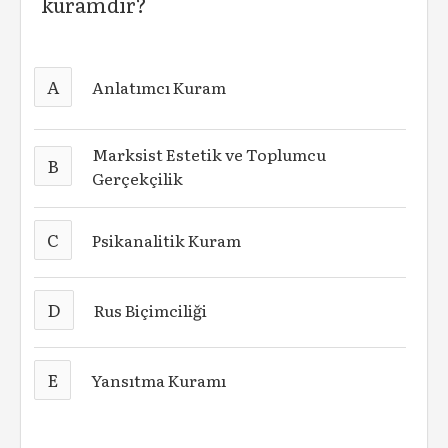
kuramdır?
A
Anlatımcı Kuram
Marksist Estetik ve Toplumcu
B
Gerçekçilik
C
Psikanalitik Kuram
D
Rus Biçimciliği
E
Yansıtma Kuramı