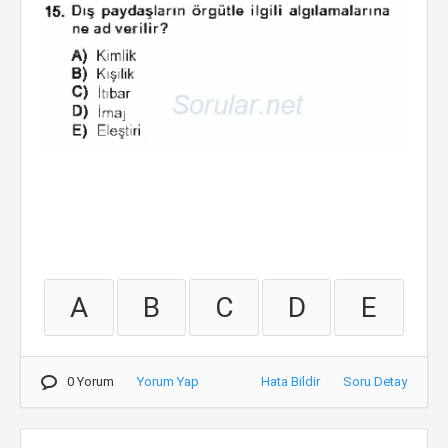
A
B
C
D
E
0 Yorum
Yorum Yap
Hata Bildir
Soru Detay