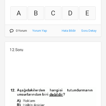
A
B
C
D
E
0 Yorum
Yorum Yap
Hata Bildir
Soru Detay
12.Soru