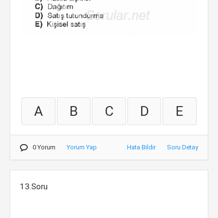
A
B
C
D
E
0 Yorum
Yorum Yap
Hata Bildir
Soru Detay
13.Soru