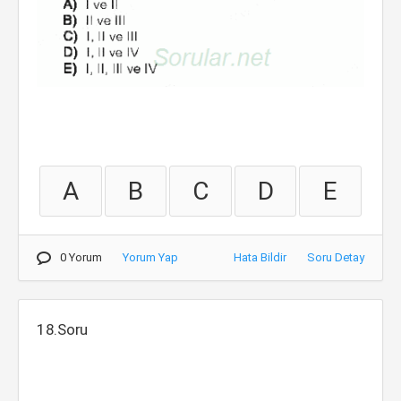
A
B
C
D
E
0 Yorum
Yorum Yap
Hata Bildir
Soru Detay
18.Soru