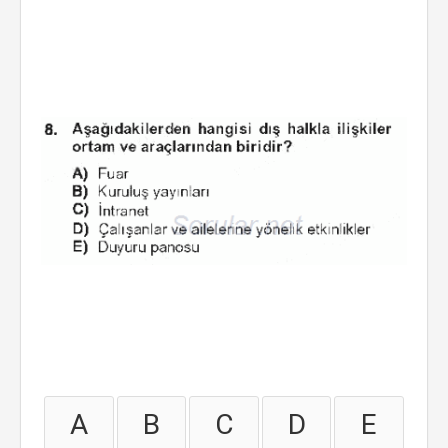
A
B
C
D
E