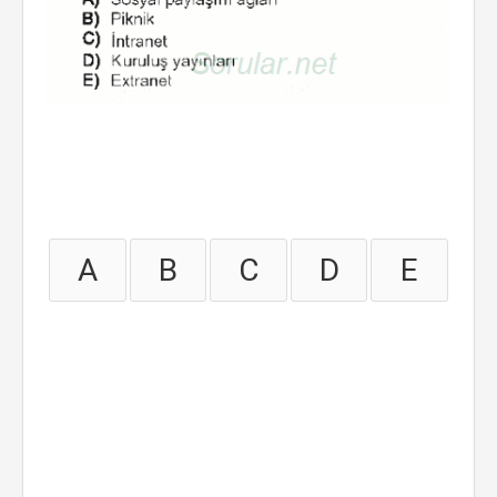
A
B
C
D
E