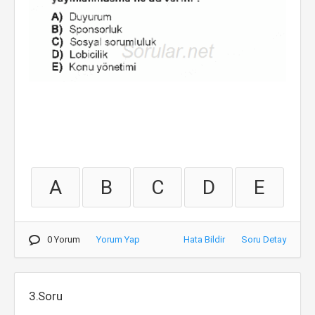
A
B
C
D
E
0 Yorum
Yorum Yap
Hata Bildir
Soru Detay
3.Soru