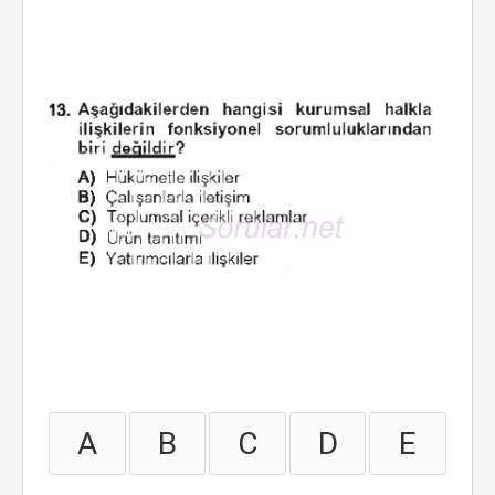
A
B
C
D
E