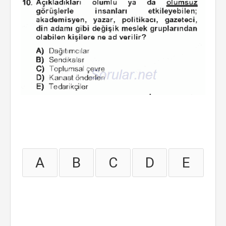
A
B
C
D
E