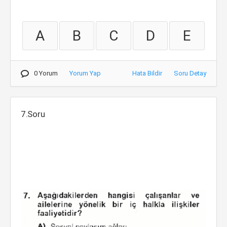
A
B
C
D
E
0 Yorum
Yorum Yap
Hata Bildir
Soru Detay
7.Soru