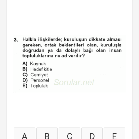
A
B
C
D
E