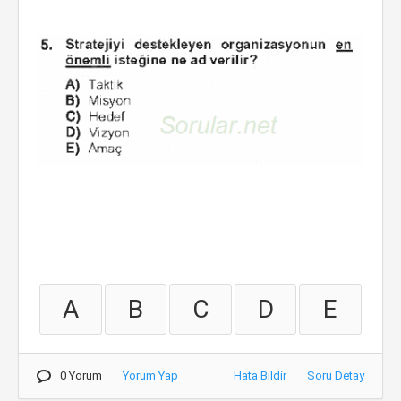
A
B
C
D
E
0 Yorum
Yorum Yap
Hata Bildir
Soru Detay