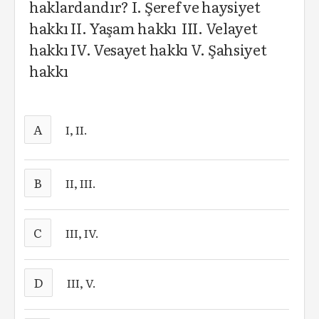
haklardandır? I. Şeref ve haysiyet
hakkı II. Yaşam hakkı III. Velayet
hakkı IV. Vesayet hakkı V. Şahsiyet
hakkı
A
I, II.
B
II, III.
C
III, IV.
D
III, V.