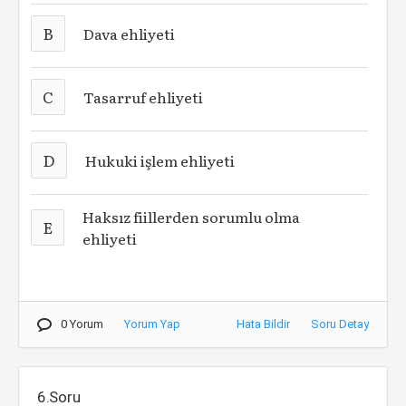
B
Dava ehliyeti
C
Tasarruf ehliyeti
D
Hukuki işlem ehliyeti
Haksız fiillerden sorumlu olma
E
ehliyeti
0 Yorum
Yorum Yap
Hata Bildir
Soru Detay
6.Soru