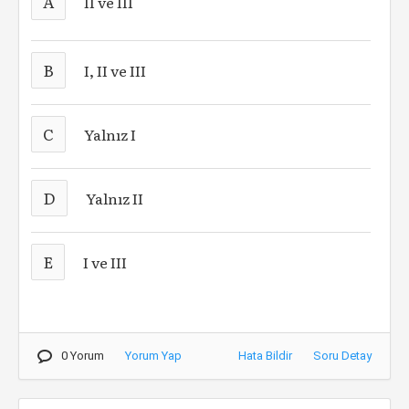
A
II ve III
B
I, II ve III
C
Yalnız I
D
Yalnız II
E
I ve III
0 Yorum
Yorum Yap
Hata Bildir
Soru Detay