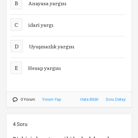
B
Anayasa yargısı
C
idari yargı
D
Uyuşmazlık yargısı
E
Hesap yargısı
0 Yorum
Yorum Yap
Hata Bildir
Soru Detay
4.Soru