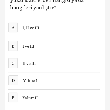
hangileri yanlıştır?
A
I, II ve III
B
I ve III
C
II ve III
D
Yalnız I
E
Yalnız II