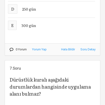
D
250 gün
E
300 gün
0 Yorum
Yorum Yap
Hata Bildir
Soru Detay
7.Soru
Dürüstlük kuralı aşağıdaki
durumlardan hangisinde uygulama
alanı bulmaz?