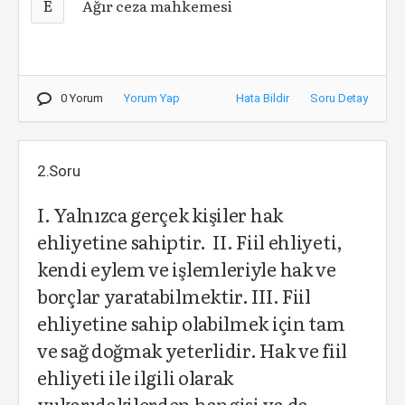
E
Ağır ceza mahkemesi
0 Yorum
Yorum Yap
Hata Bildir
Soru Detay
2.Soru
I. Yalnızca gerçek kişiler hak
ehliyetine sahiptir. II. Fiil ehliyeti,
kendi eylem ve işlemleriyle hak ve
borçlar yaratabilmektir. III. Fiil
ehliyetine sahip olabilmek için tam
ve sağ doğmak yeterlidir. Hak ve fiil
ehliyeti ile ilgili olarak
yukarıdakilerden hangisi ya da