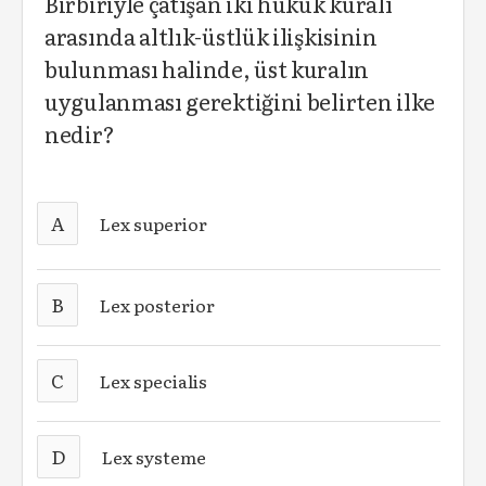
Birbiriyle çatışan iki hukuk kuralı
arasında altlık-üstlük ilişkisinin
bulunması halinde, üst kuralın
uygulanması gerektiğini belirten ilke
nedir?
A
Lex superior
B
Lex posterior
C
Lex specialis
D
Lex systeme