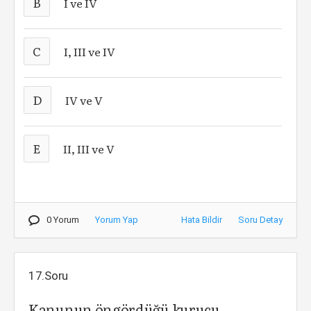
B
I ve IV
C
I, III ve IV
D
IV ve V
E
II, III ve V
0 Yorum
Yorum Yap
Hata Bildir
Soru Detay
17.Soru
Kanunun öngördüğü kurucu