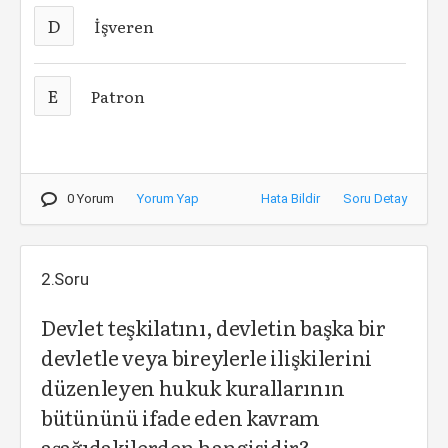
D
İşveren
E
Patron
0 Yorum
Yorum Yap
Hata Bildir
Soru Detay
2.Soru
Devlet teşkilatını, devletin başka bir
devletle veya bireylerle ilişkilerini
düzenleyen hukuk kurallarının
bütününü ifade eden kavram
aşağıdakilerden hangisidir?