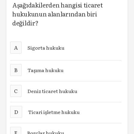
Aşağıdakilerden hangisi ticaret
hukukunun alanlarından biri
değildir?
A
Sigorta hukuku
B
Taşıma hukuku
C
Deniz ticaret hukuku
D
Ticari işletme hukuku
E
Borçlar hukuku