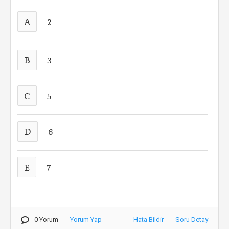
A
2
B
3
C
5
D
6
E
7
0 Yorum
Yorum Yap
Hata Bildir
Soru Detay