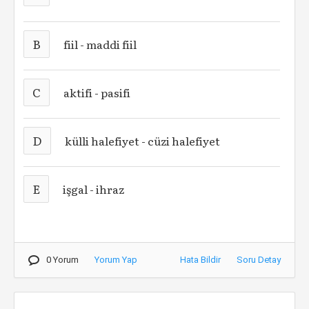
B
fiil - maddi fiil
C
aktifi - pasifi
D
külli halefiyet - cüzi halefiyet
E
işgal - ihraz
0 Yorum
Yorum Yap
Hata Bildir
Soru Detay