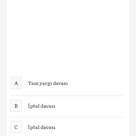
A
Tam yargı davası
B
İptal davası
C
İptal davası