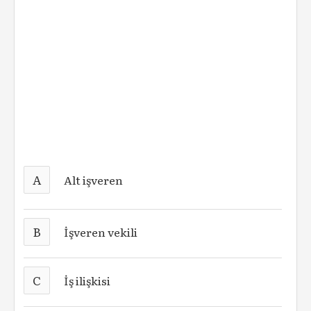
A
Alt işveren
B
İşveren vekili
C
İş ilişkisi