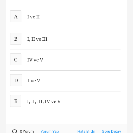
A
I ve II
B
I, II ve III
C
IV ve V
D
I ve V
E
I, II, III, IV ve V
0 Yorum
Yorum Yap
Hata Bildir
Soru Detay