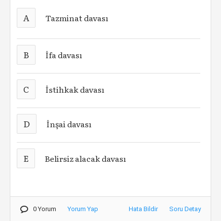
A
Tazminat davası
B
İfa davası
C
İstihkak davası
D
İnşai davası
E
Belirsiz alacak davası
0 Yorum
Yorum Yap
Hata Bildir
Soru Detay