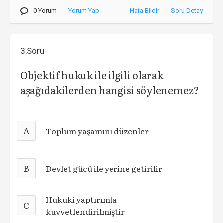
0 Yorum
Yorum Yap
Hata Bildir
Soru Detay
3.Soru
Objektif hukuk ile ilgili olarak
aşağıdakilerden hangisi söylenemez?
A
Toplum yaşamını düzenler
B
Devlet gücü ile yerine getirilir
Hukuki yaptırımla
C
kuvvetlendirilmiştir