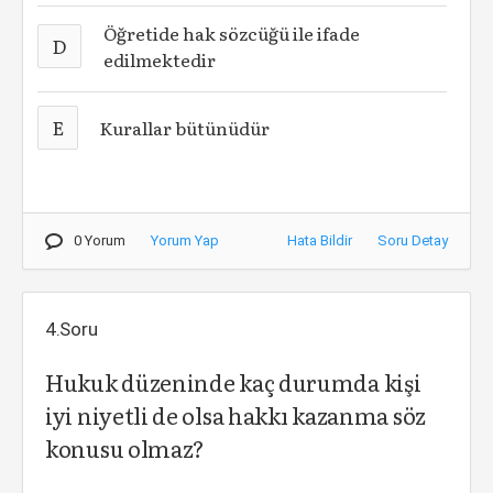
Öğretide hak sözcüğü ile ifade
D
edilmektedir
E
Kurallar bütünüdür
0 Yorum
Yorum Yap
Hata Bildir
Soru Detay
4.Soru
Hukuk düzeninde kaç durumda kişi
iyi niyetli de olsa hakkı kazanma söz
konusu olmaz?