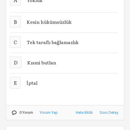
Yokluk
B
Kesin hükümsüzlük
C
Tek taraflı bağlamazlık
D
Kısmi butlan
E
İptal
0 Yorum
Yorum Yap
Hata Bildir
Soru Detay