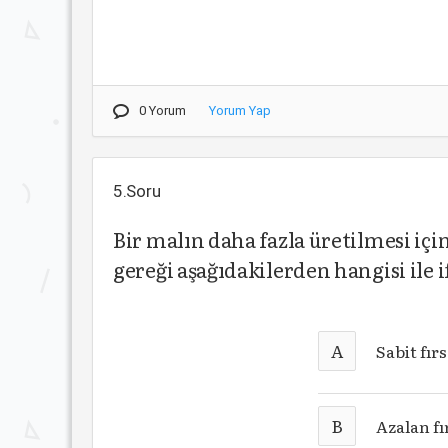
0 Yorum
Yorum Yap
5.Soru
Bir malın daha fazla üretilmesi iç
gereği aşağıdakilerden hangisi ile i
A
Sabit fır
B
Azalan fı