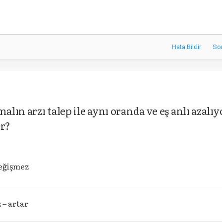
Hata Bildir
So
alın arzı talep ile aynı oranda ve eş anlı azalıy
ir?
değişmez
 – artar