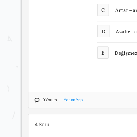
C
Artar – a
D
Azalır – 
E
Değişmez 
0 Yorum
Yorum Yap
4.Soru