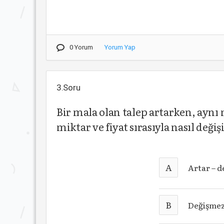
0 Yorum
Yorum Yap
3.Soru
Bir mala olan talep artarken, aynı m
miktar ve fiyat sırasıyla nasıl değiş
A
Artar – 
B
Değişmez