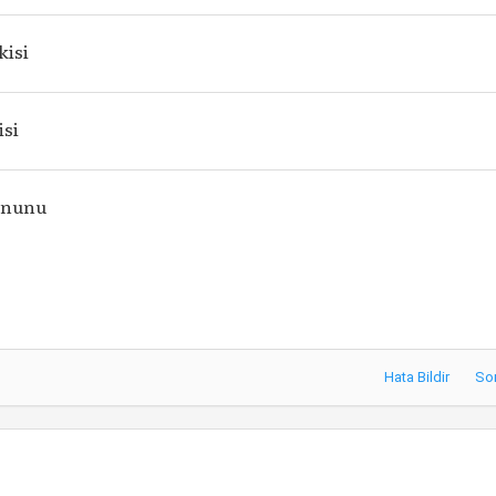
kisi
isi
anunu
Hata Bildir
So