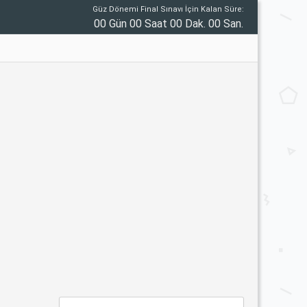
Güz Dönemi Final Sınavı İçin Kalan Süre:
00 Gün 00 Saat 00 Dak. 00 San.