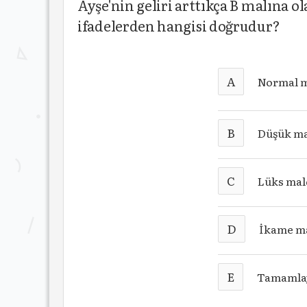
Ayşe'nin geliri arttıkça B malına ol
ifadelerden hangisi doğrudur?
A
Normal m
B
Düşük ma
C
Lüks mal
D
İkame m
E
Tamamlay