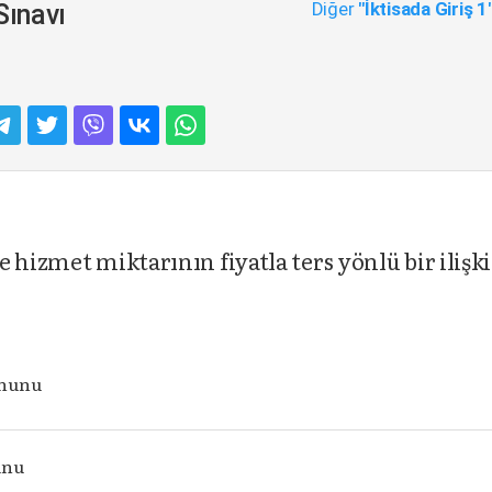
Diğer
"İktisada Giriş 1
Sınavı
 hizmet miktarının fiyatla ters yönlü bir ilişki
anunu
unu