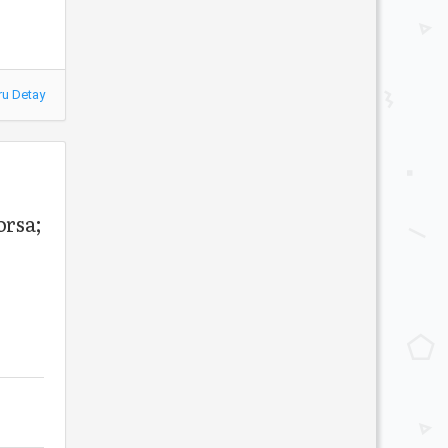
ru Detay
orsa;