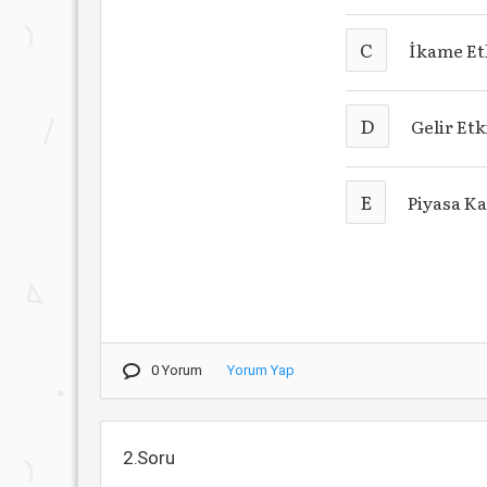
C
İkame Et
D
Gelir Etk
E
Piyasa K
0 Yorum
Yorum Yap
2.Soru