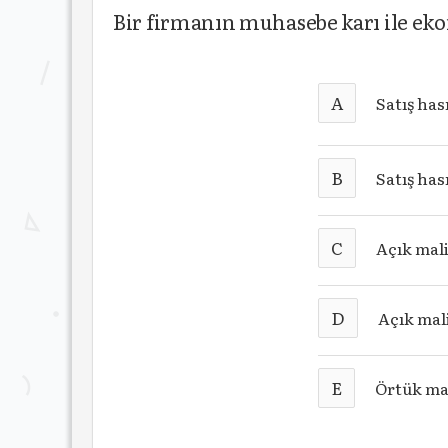
Bir firmanın muhasebe karı ile ek
A
Satış ha
B
Satış ha
C
Açık mal
D
Açık mal
E
Örtük mal