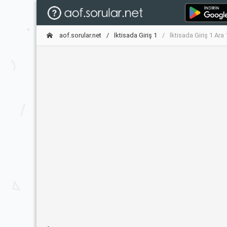
aof.sorular.net
İktisada Giriş 1
İktisada Giriş 1 Ar