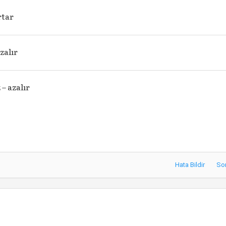
rtar
azalır
– azalır
Hata Bildir
So