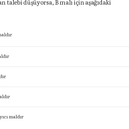
an talebi düşüyorsa, B malı için aşağıdaki
aldır
ldır
dır
aldır
ıcı maldır