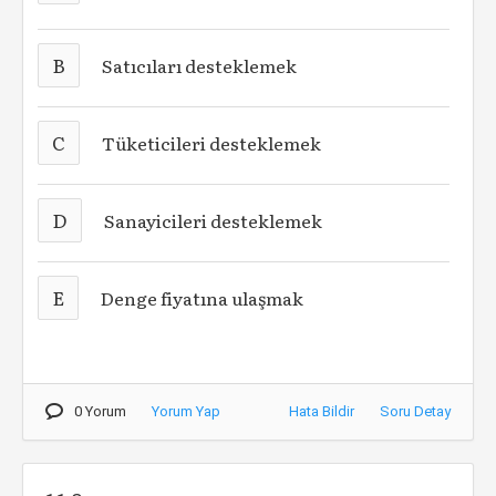
B
Satıcıları desteklemek
C
Tüketicileri desteklemek
D
Sanayicileri desteklemek
E
Denge fiyatına ulaşmak
0 Yorum
Yorum Yap
Hata Bildir
Soru Detay