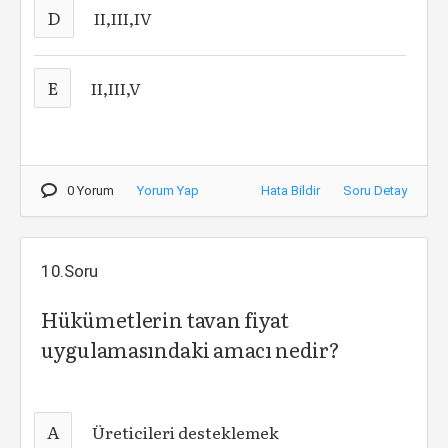
D
II,III,IV
E
II,III,V
0 Yorum
Yorum Yap
Hata Bildir
Soru Detay
10.Soru
Hükümetlerin tavan fiyat
uygulamasındaki amacı nedir?
A
Üreticileri desteklemek