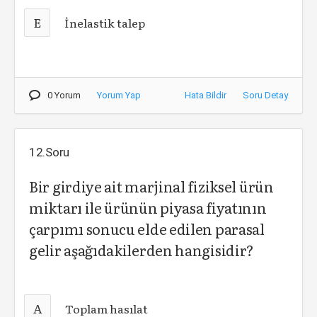
E
İnelastik talep
0 Yorum
Yorum Yap
Hata Bildir
Soru Detay
12.Soru
Bir girdiye ait marjinal fiziksel ürün
miktarı ile ürünün piyasa fiyatının
çarpımı sonucu elde edilen parasal
gelir aşağıdakilerden hangisidir?
A
Toplam hasılat