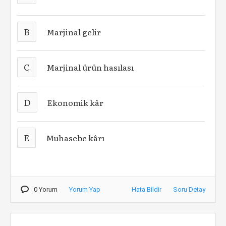
B
Marjinal gelir
C
Marjinal ürün hasılası
D
Ekonomik kâr
E
Muhasebe kârı
0 Yorum
Yorum Yap
Hata Bildir
Soru Detay