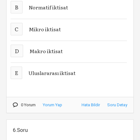
B
Normatif iktisat
C
Mikro iktisat
D
Makro iktisat
E
Uluslararası iktisat
0 Yorum
Yorum Yap
Hata Bildir
Soru Detay
6.Soru