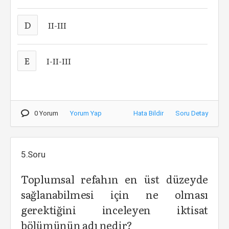
D
II-III
E
I-II-III
0 Yorum
Yorum Yap
Hata Bildir
Soru Detay
5.Soru
Toplumsal refahın en üst düzeyde
sağlanabilmesi için ne olması
gerektiğini inceleyen iktisat
bölümünün adı nedir?