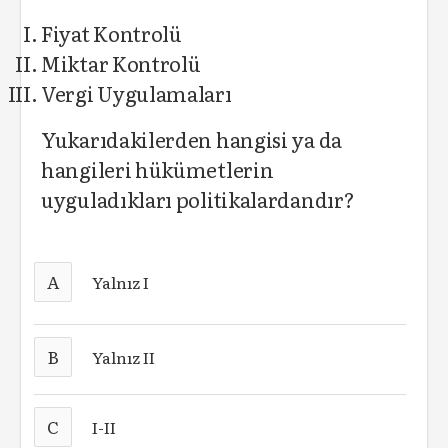
Fiyat Kontrolü
Miktar Kontrolü
Vergi Uygulamaları
Yukarıdakilerden hangisi ya da
hangileri hükümetlerin
uyguladıkları politikalardandır?
A
Yalnız I
B
Yalnız II
C
I-II