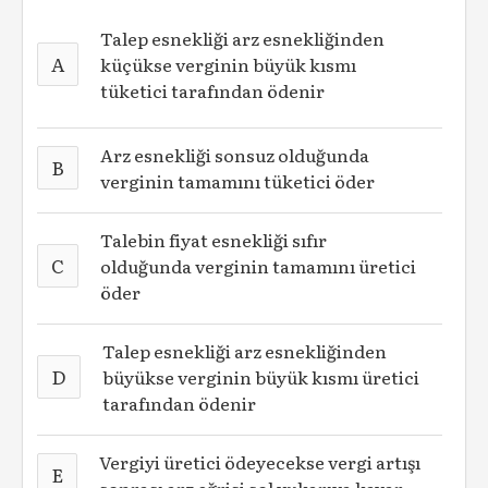
Talep esnekliği arz esnekliğinden
A
küçükse verginin büyük kısmı
tüketici tarafından ödenir
Arz esnekliği sonsuz olduğunda
B
verginin tamamını tüketici öder
Talebin fiyat esnekliği sıfır
C
olduğunda verginin tamamını üretici
öder
Talep esnekliği arz esnekliğinden
D
büyükse verginin büyük kısmı üretici
tarafından ödenir
Vergiyi üretici ödeyecekse vergi artışı
E
sonrası arz eğrisi sol yukarıya kayar