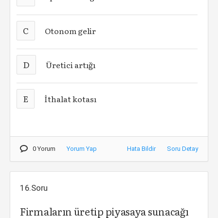
C
Otonom gelir
D
Üretici artığı
E
İthalat kotası
0 Yorum
Yorum Yap
Hata Bildir
Soru Detay
16.Soru
Firmaların üretip piyasaya sunacağı