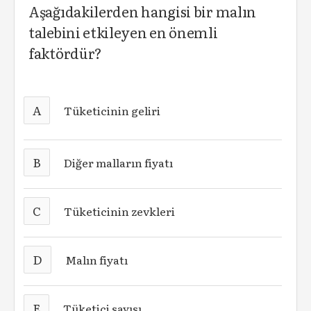
Aşağıdakilerden hangisi bir malın
talebini etkileyen en önemli
faktördür?
A
Tüketicinin geliri
B
Diğer malların fiyatı
C
Tüketicinin zevkleri
D
Malın fiyatı
E
Tüketici sayısı