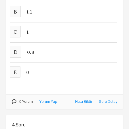
B
1.1
C
1
D
0.8
E
0
0 Yorum
Yorum Yap
Hata Bildir
Soru Detay
4.Soru