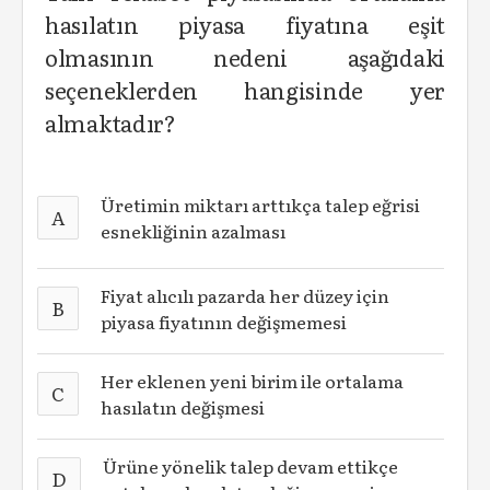
hasılatın piyasa fiyatına eşit
olmasının nedeni aşağıdaki
seçeneklerden hangisinde yer
almaktadır?
Üretimin miktarı arttıkça talep eğrisi
A
esnekliğinin azalması
Fiyat alıcılı pazarda her düzey için
B
piyasa fiyatının değişmemesi
Her eklenen yeni birim ile ortalama
C
hasılatın değişmesi
Ürüne yönelik talep devam ettikçe
D