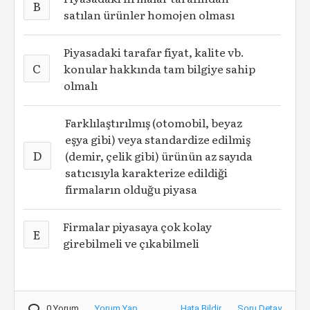
B
satılan ürünler homojen olması
Piyasadaki tarafar fiyat, kalite vb.
C
konular hakkında tam bilgiye sahip
olmalı
Farklılaştırılmış (otomobil, beyaz
eşya gibi) veya standardize edilmiş
D
(demir, çelik gibi) ürünün az sayıda
satıcısıyla karakterize edildiği
firmaların olduğu piyasa
Firmalar piyasaya çok kolay
E
girebilmeli ve çıkabilmeli
0 Yorum
Yorum Yap
Hata Bildir
Soru Detay