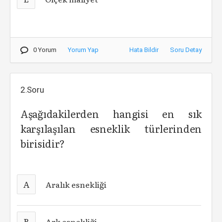
0 Yorum
Yorum Yap
Hata Bildir
Soru Detay
2.Soru
Aşağıdakilerden hangisi en sık
karşılaşılan esneklik türlerinden
birisidir?
A
Aralık esnekliği
B
Ark esnekliği