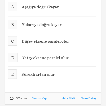
A
Aşağıya doğru kayar
B
Yukarıya doğru kayar
C
Düşey eksene paralel olur
D
Yatay eksene paralel olur
E
Sürekli artan olur
0 Yorum
Yorum Yap
Hata Bildir
Soru Detay