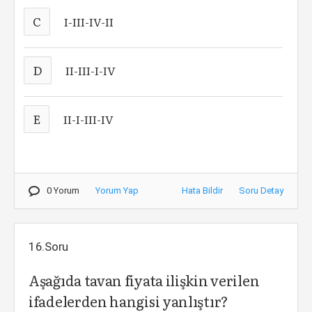
C
I-III-IV-II
D
II-III-I-IV
E
II-I-III-IV
0 Yorum
Yorum Yap
Hata Bildir
Soru Detay
16.Soru
Aşağıda tavan fiyata ilişkin verilen
ifadelerden hangisi yanlıştır?