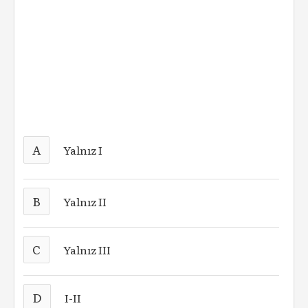
A
Yalnız I
B
Yalnız II
C
Yalnız III
D
I-II