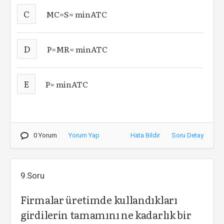
C
MC=S= minATC
D
P=MR= minATC
E
P= minATC
0 Yorum
Yorum Yap
Hata Bildir
Soru Detay
9.Soru
Firmalar üretimde kullandıkları
girdilerin tamamını ne kadarlık bir