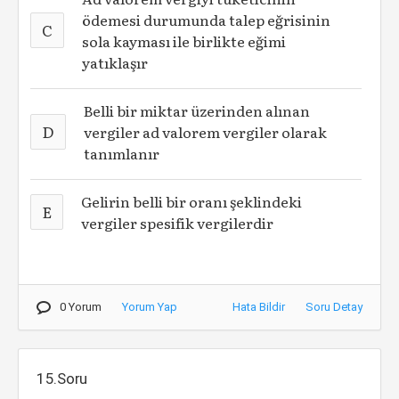
ödemesi durumunda talep eğrisinin
C
sola kayması ile birlikte eğimi
yatıklaşır
Belli bir miktar üzerinden alınan
D
vergiler ad valorem vergiler olarak
tanımlanır
Gelirin belli bir oranı şeklindeki
E
vergiler spesifik vergilerdir
0 Yorum
Yorum Yap
Hata Bildir
Soru Detay
15.Soru