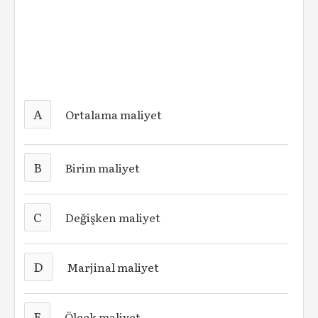
A
Ortalama maliyet
B
Birim maliyet
C
Değişken maliyet
D
Marjinal maliyet
E
Ölçek maliyet