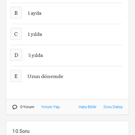
B
1 ayda
C
1 yılda
D
5 yılda
E
Uzun dönemde
0 Yorum
Yorum Yap
Hata Bildir
Soru Detay
10.Soru