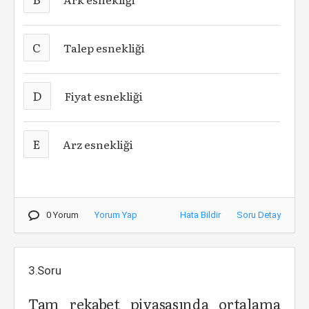
C
Talep esnekliği
D
Fiyat esnekliği
E
Arz esnekliği
0 Yorum
Yorum Yap
Hata Bildir
Soru Detay
3.Soru
Tam rekabet piyasasında ortalama