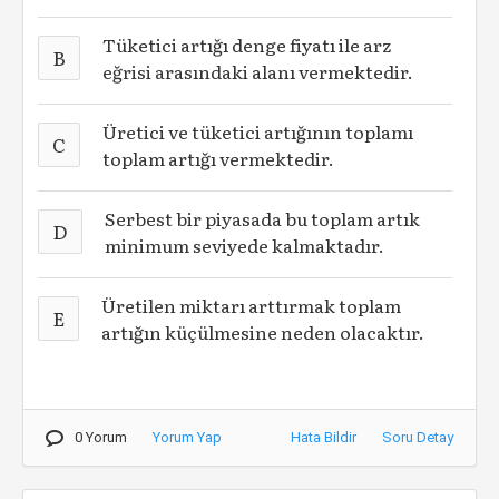
Tüketici artığı denge fiyatı ile arz
B
eğrisi arasındaki alanı vermektedir.
Üretici ve tüketici artığının toplamı
C
toplam artığı vermektedir.
Serbest bir piyasada bu toplam artık
D
minimum seviyede kalmaktadır.
Üretilen miktarı arttırmak toplam
E
artığın küçülmesine neden olacaktır.
0 Yorum
Yorum Yap
Hata Bildir
Soru Detay