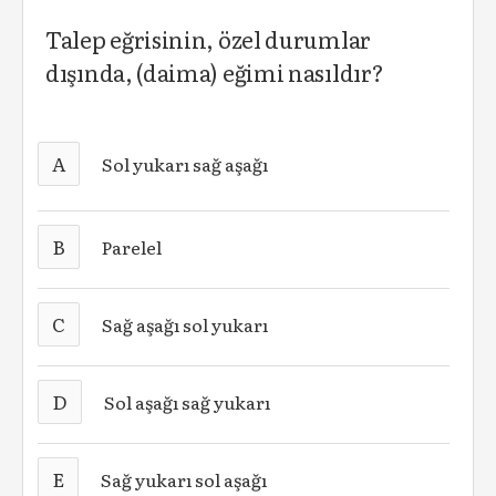
Talep eğrisinin, özel durumlar
dışında, (daima) eğimi nasıldır?
A
Sol yukarı sağ aşağı
B
Parelel
C
Sağ aşağı sol yukarı
D
Sol aşağı sağ yukarı
E
Sağ yukarı sol aşağı