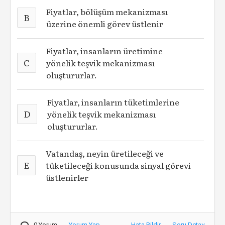
Fiyatlar, bölüşüm mekanizması
B
üzerine önemli görev üstlenir
Fiyatlar, insanların üretimine
C
yönelik teşvik mekanizması
oluştururlar.
Fiyatlar, insanların tüketimlerine
D
yönelik teşvik mekanizması
oluştururlar.
Vatandaş, neyin üretileceği ve
E
tüketileceği konusunda sinyal görevi
üstlenirler
0 Yorum
Yorum Yap
Hata Bildir
Soru Detay