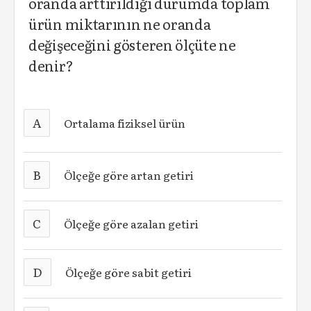
oranda arttırıldığı durumda toplam
ürün miktarının ne oranda
değişeceğini gösteren ölçüte ne
denir?
A
Ortalama fiziksel ürün
B
Ölçeğe göre artan getiri
C
Ölçeğe göre azalan getiri
D
Ölçeğe göre sabit getiri