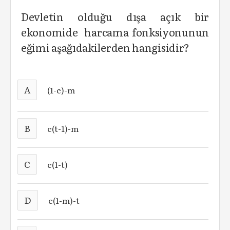
Devletin olduğu dışa açık bir
ekonomide harcama fonksiyonunun
eğimi aşağıdakilerden hangisidir?
A
(1-c)-m
B
c(t-1)-m
C
c(1-t)
D
c(1-m)-t