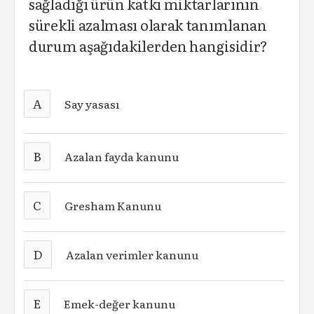
sağladığı ürün katkı miktarlarının
sürekli azalması olarak tanımlanan
durum aşağıdakilerden hangisidir?
A
Say yasası
B
Azalan fayda kanunu
C
Gresham Kanunu
D
Azalan verimler kanunu
E
Emek-değer kanunu