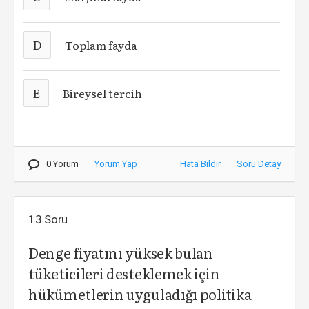
D
Toplam fayda
E
Bireysel tercih
0 Yorum
Yorum Yap
Hata Bildir
Soru Detay
13.Soru
Denge fiyatını yüksek bulan
tüketicileri desteklemek için
hükümetlerin uyguladığı politika