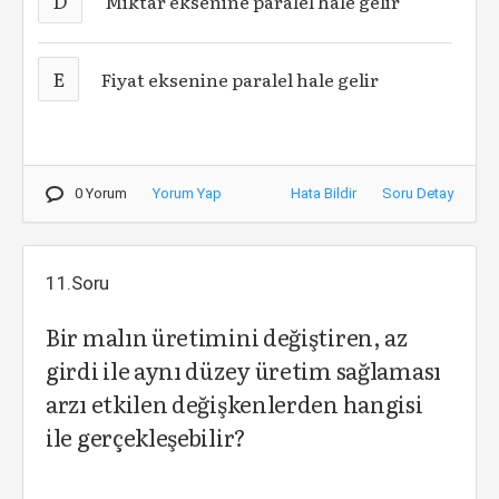
D
Miktar eksenine paralel hale gelir
E
Fiyat eksenine paralel hale gelir
0 Yorum
Yorum Yap
Hata Bildir
Soru Detay
11.Soru
Bir malın üretimini değiştiren, az
girdi ile aynı düzey üretim sağlaması
arzı etkilen değişkenlerden hangisi
ile gerçekleşebilir?