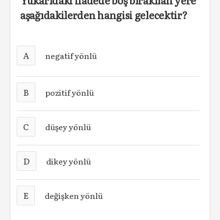
Yukarıdaki ifadede boş bırakılan yere
aşağıdakilerden hangisi gelecektir?
A
negatif yönlü
B
pozitif yönlü
C
düşey yönlü
D
dikey yönlü
E
değişken yönlü