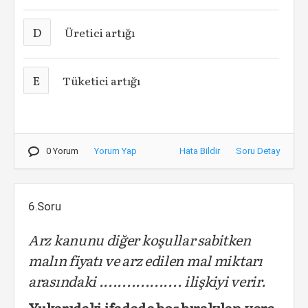
D
Üretici artığı
E
Tüketici artığı
0 Yorum
Yorum Yap
Hata Bildir
Soru Detay
6.Soru
Arz kanunu diğer koşullar sabitken
malın fiyatı ve arz edilen mal miktarı
arasındaki .................. ilişkiyi verir.