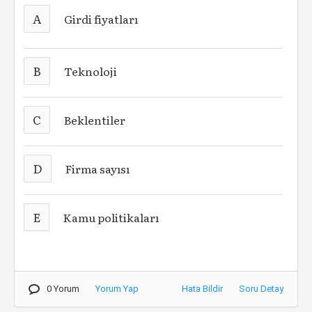
A
Girdi fiyatları
B
Teknoloji
C
Beklentiler
D
Firma sayısı
E
Kamu politikaları
0 Yorum
Yorum Yap
Hata Bildir
Soru Detay