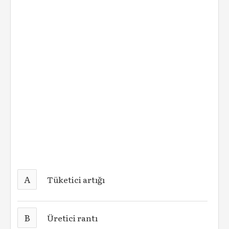
A
Tüketici artığı
B
Üretici rantı