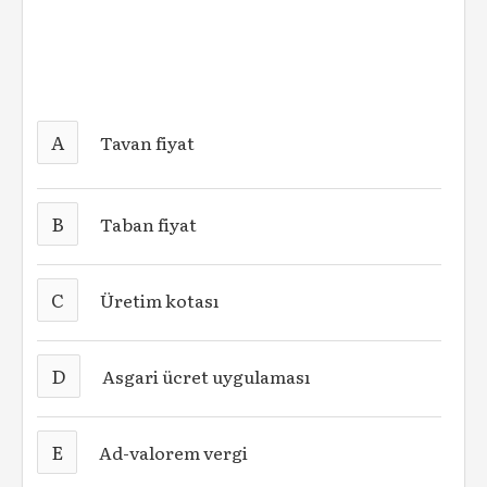
A
Tavan fiyat
B
Taban fiyat
C
Üretim kotası
D
Asgari ücret uygulaması
E
Ad-valorem vergi