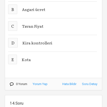
B
Asgari ücret
C
Tavan Fiyat
D
Kira kontrolleri
E
Kota
0 Yorum
Yorum Yap
Hata Bildir
Soru Detay
14.Soru