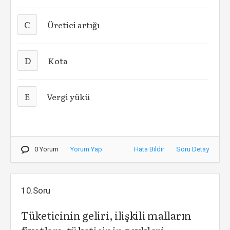
C
Üretici artığı
D
Kota
E
Vergi yükü
0 Yorum
Yorum Yap
Hata Bildir
Soru Detay
10.Soru
Tüketicinin geliri, ilişkili malların