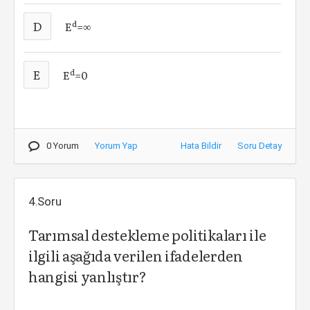
D
d
E
=∞
E
d
E
=0
0 Yorum
Yorum Yap
Hata Bildir
Soru Detay
4.Soru
Tarımsal destekleme politikaları ile
ilgili aşağıda verilen ifadelerden
hangisi yanlıştır?