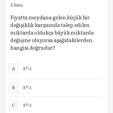
3.Soru
Fiyatta meydana gelen küçük bir
değişiklik karşısında talep edilen
miktarda oldukça büyük miktarda
değişme oluyorsa aşağıdakilerden
hangisi doğrudur?
A
d
E
>1
B
d
E
<1
C
d
E
=1