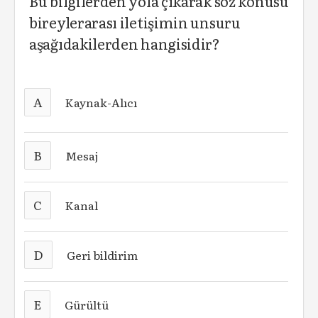
Bu bilgilerden yola çıkarak söz konusu
bireylerarası iletişimin unsuru
aşağıdakilerden hangisidir?
A
Kaynak-Alıcı
B
Mesaj
C
Kanal
D
Geri bildirim
E
Gürültü