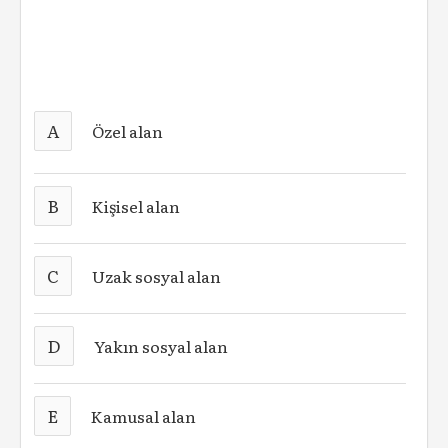
A
Özel alan
B
Kişisel alan
C
Uzak sosyal alan
D
Yakın sosyal alan
E
Kamusal alan