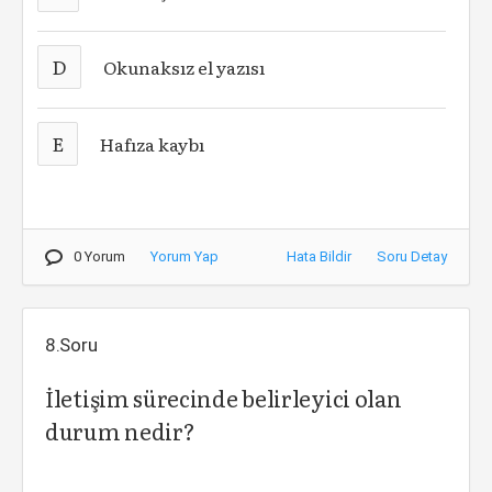
D
Okunaksız el yazısı
E
Hafıza kaybı
0 Yorum
Yorum Yap
Hata Bildir
Soru Detay
8.Soru
İletişim sürecinde belirleyici olan
durum nedir?