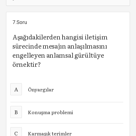
7.Soru
Aşağıdakilerden hangisi iletişim
sürecinde mesajın anlaşılmasını
engelleyen anlamsal gürültüye
örnektir?
A
Önyargılar
B
Konuşma problemi
C
Karmaşık terimler