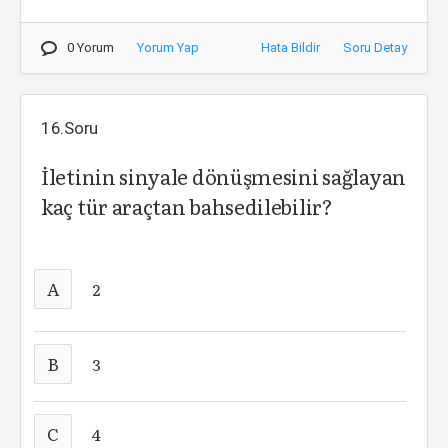
0 Yorum
Yorum Yap
Hata Bildir
Soru Detay
16.Soru
İletinin sinyale dönüşmesini sağlayan
kaç tür araçtan bahsedilebilir?
A
2
B
3
C
4