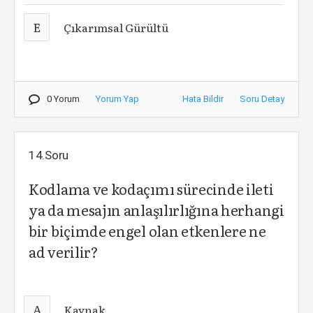
E
Çıkarımsal Gürültü
0 Yorum
Yorum Yap
Hata Bildir
Soru Detay
14.Soru
Kodlama ve kodaçımı sürecinde ileti
ya da mesajın anlaşılırlığına herhangi
bir biçimde engel olan etkenlere ne
ad verilir?
A
Kaynak