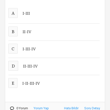
A
I-III
B
II-IV
C
I-III-IV
D
II-III-IV
E
I-II-III-IV
0 Yorum
Yorum Yap
Hata Bildir
Soru Detay