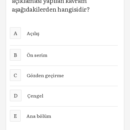
açıklaması yapılan kavram
aşağıdakilerden hangisidir?
A
Açılış
B
Ön serim
C
Gözden geçirme
D
Çengel
E
Ana bölüm