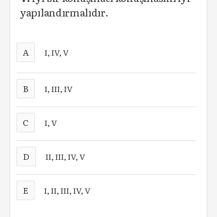
yapılandırmalıdır.
A
I, IV, V
B
I, III, IV
C
I, V
D
II, III, IV, V
E
I, II, III, IV, V