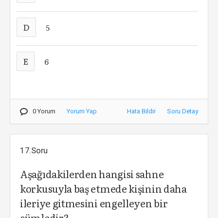
D
5
E
6
0 Yorum
Yorum Yap
Hata Bildir
Soru Detay
17.Soru
Aşağıdakilerden hangisi sahne
korkusuyla baş etmede kişinin daha
ileriye gitmesini engelleyen bir
cümledir?