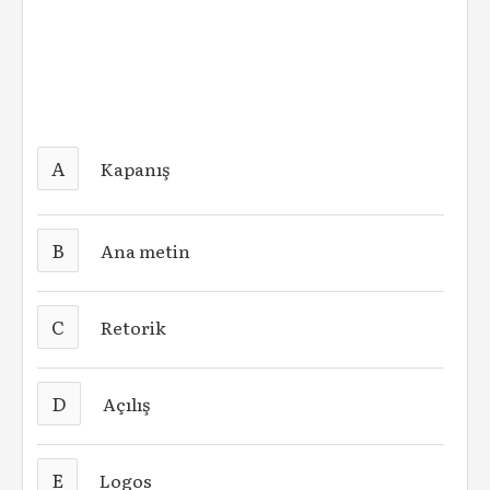
A
Kapanış
B
Ana metin
C
Retorik
D
Açılış
E
Logos