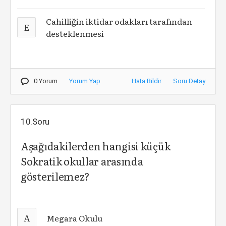
Cahilliğin iktidar odakları tarafından
E
desteklenmesi
0 Yorum
Yorum Yap
Hata Bildir
Soru Detay
10.Soru
Aşağıdakilerden hangisi küçük
Sokratik okullar arasında
gösterilemez?
A
Megara Okulu