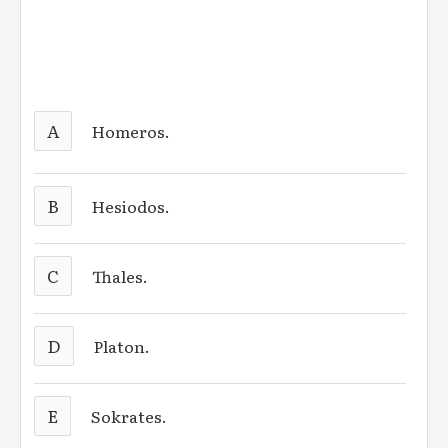
A
Homeros.
B
Hesiodos.
C
Thales.
D
Platon.
E
Sokrates.