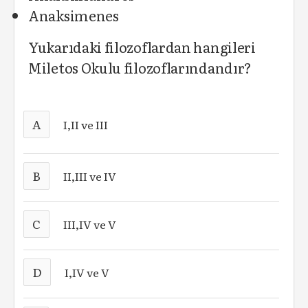
Anaksimenes
Yukarıdaki filozoflardan hangileri
Miletos Okulu filozoflarındandır?
A
I,II ve III
B
II,III ve IV
C
III,IV ve V
D
I,IV ve V