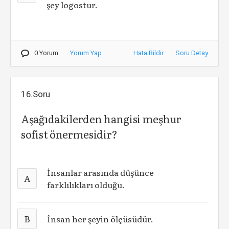
şey logostur.
0 Yorum
Yorum Yap
Hata Bildir
Soru Detay
16.Soru
Aşağıdakilerden hangisi meşhur
sofist önermesidir?
İnsanlar arasında düşünce
A
farklılıkları olduğu.
B
İnsan her şeyin ölçüsüdür.