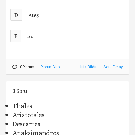
D
Ateş
E
Su
0 Yorum
Yorum Yap
Hata Bildir
Soru Detay
3.Soru
Thales
Aristotales
Descartes
Anaksimandros