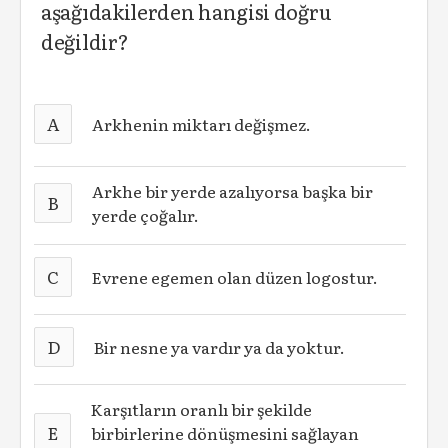
aşağıdakilerden hangisi doğru
değildir?
A
Arkhenin miktarı değişmez.
Arkhe bir yerde azalıyorsa başka bir
B
yerde çoğalır.
C
Evrene egemen olan düzen logostur.
D
Bir nesne ya vardır ya da yoktur.
Karşıtların oranlı bir şekilde
E
birbirlerine dönüşmesini sağlayan