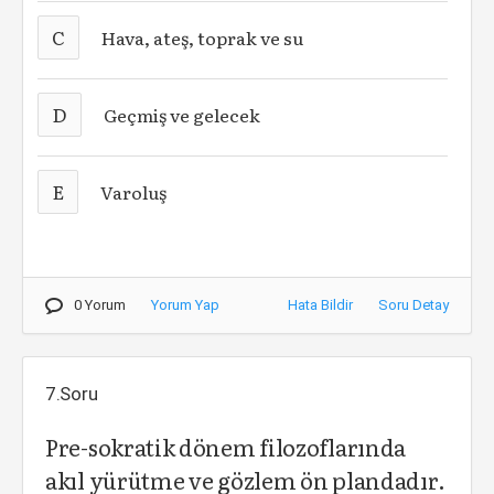
C
Hava, ateş, toprak ve su
D
Geçmiş ve gelecek
E
Varoluş
0 Yorum
Yorum Yap
Hata Bildir
Soru Detay
7.Soru
Pre-sokratik dönem filozoflarında
akıl yürütme ve gözlem ön plandadır.