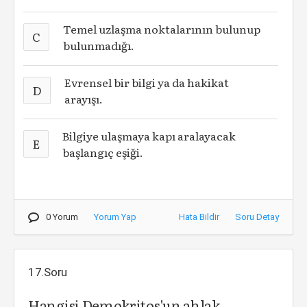
Temel uzlaşma noktalarının bulunup
C
bulunmadığı.
Evrensel bir bilgi ya da hakikat
D
arayışı.
Bilgiye ulaşmaya kapı aralayacak
E
başlangıç eşiği.
0 Yorum
Yorum Yap
Hata Bildir
Soru Detay
17.Soru
Hangisi Demokritos'un ahlak