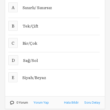
A
Sınırlı/ Sınırsız
B
Tek/Çift
C
Bir/Çok
D
Sağ/Sol
E
Siyah/Beyaz
0 Yorum
Yorum Yap
Hata Bildir
Soru Detay