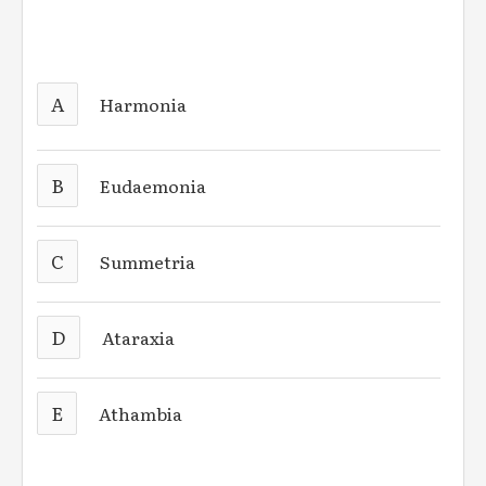
A
Harmonia
B
Eudaemonia
C
Summetria
D
Ataraxia
E
Athambia