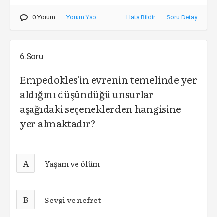
0 Yorum
Yorum Yap
Hata Bildir
Soru Detay
6.Soru
Empedokles'in evrenin temelinde yer
aldığını düşündüğü unsurlar
aşağıdaki seçeneklerden hangisine
yer almaktadır?
A
Yaşam ve ölüm
B
Sevgi ve nefret