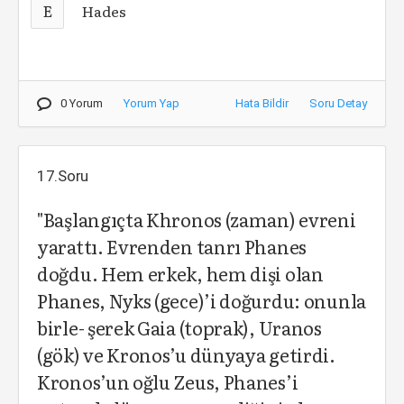
E
Hades
0 Yorum
Yorum Yap
Hata Bildir
Soru Detay
17.Soru
"Başlangıçta Khronos (zaman) evreni
yarattı. Evrenden tanrı Phanes
doğdu. Hem erkek, hem dişi olan
Phanes, Nyks (gece)’i doğurdu: onunla
birle- şerek Gaia (toprak), Uranos
(gök) ve Kronos’u dünyaya getirdi.
Kronos’un oğlu Zeus, Phanes’i