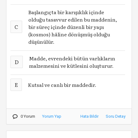
Başlangıçta bir karışıklık içinde
olduğu tasavvur edilen bu maddenin,
C
bir süreç içinde düzenli bir yapı
(kosmos) hâline dönüşmüş olduğu
düşünülür.
Madde, evrendeki bütün varlıkların
D
malzemesini ve kütlesini oluşturur.
E
Kutsal ve canlı bir maddedir.
0 Yorum
Yorum Yap
Hata Bildir
Soru Detay