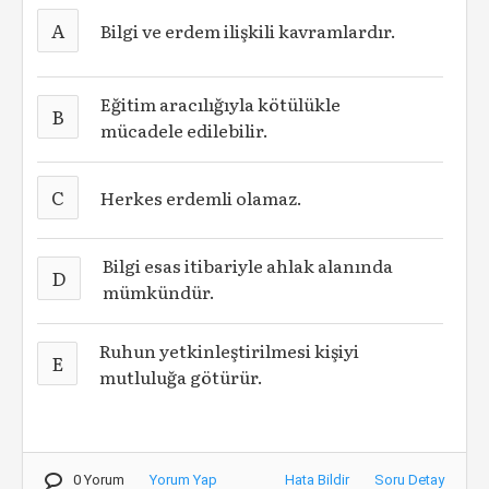
A
Bilgi ve erdem ilişkili kavramlardır.
Eğitim aracılığıyla kötülükle
B
mücadele edilebilir.
C
Herkes erdemli olamaz.
Bilgi esas itibariyle ahlak alanında
D
mümkündür.
Ruhun yetkinleştirilmesi kişiyi
E
mutluluğa götürür.
0 Yorum
Yorum Yap
Hata Bildir
Soru Detay