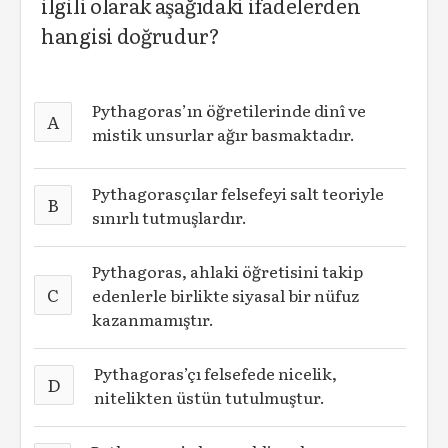
ilgili olarak aşağıdaki ifadelerden
hangisi doğrudur?
Pythagoras’ın öğretilerinde dinî ve
A
mistik unsurlar ağır basmaktadır.
Pythagorasçılar felsefeyi salt teoriyle
B
sınırlı tutmuşlardır.
Pythagoras, ahlaki öğretisini takip
C
edenlerle birlikte siyasal bir nüfuz
kazanmamıştır.
Pythagoras’çı felsefede nicelik,
D
nitelikten üstün tutulmuştur.