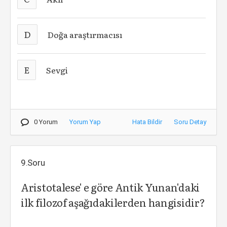
D
Doğa araştırmacısı
E
Sevgi
0 Yorum
Yorum Yap
Hata Bildir
Soru Detay
9.Soru
Aristotalese' e göre Antik Yunan'daki
ilk filozof aşağıdakilerden hangisidir?