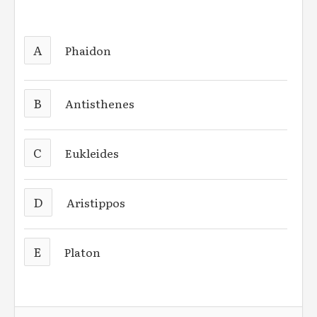
A
Phaidon
B
Antisthenes
C
Eukleides
D
Aristippos
E
Platon