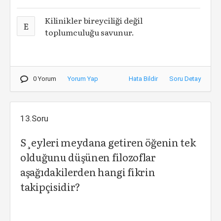
Kilinikler bireyciliği değil
E
toplumculuğu savunur.
0 Yorum
Yorum Yap
Hata Bildir
Soru Detay
13.Soru
S¸eyleri meydana getiren öğenin tek
olduğunu düşünen filozoflar
aşağıdakilerden hangi fikrin
takipçisidir?