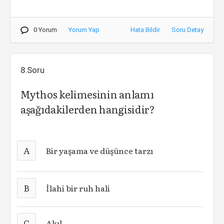
0 Yorum
Yorum Yap
Hata Bildir
Soru Detay
8.Soru
Mythos kelimesinin anlamı
aşağıdakilerden hangisidir?
A
Bir yaşama ve düşünce tarzı
B
İlahi bir ruh hali
C
Akıl