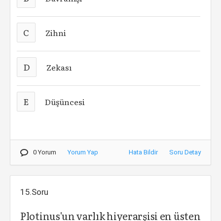
C
Zihni
D
Zekası
E
Düşüncesi
0 Yorum
Yorum Yap
Hata Bildir
Soru Detay
15.Soru
Plotinus'un varlık hiyerarşisi en üsten