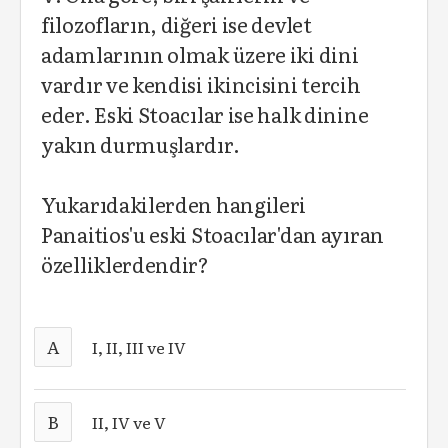
filozofların, diğeri ise devlet
adamlarının olmak üzere iki dini
vardır ve kendisi ikincisini tercih
eder. Eski Stoacılar ise halk dinine
yakın durmuşlardır.
Yukarıdakilerden hangileri
Panaitios'u eski Stoacılar'dan ayıran
özelliklerdendir?
A
I, II, III ve IV
B
II, IV ve V