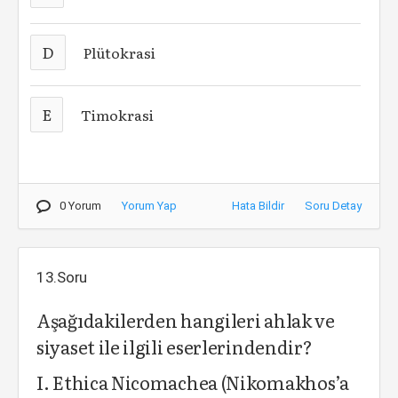
D
Plütokrasi
E
Timokrasi
0 Yorum
Yorum Yap
Hata Bildir
Soru Detay
13.Soru
Aşağıdakilerden hangileri ahlak ve
siyaset ile ilgili eserlerindendir?
I. Ethica Nicomachea (Nikomakhos’a