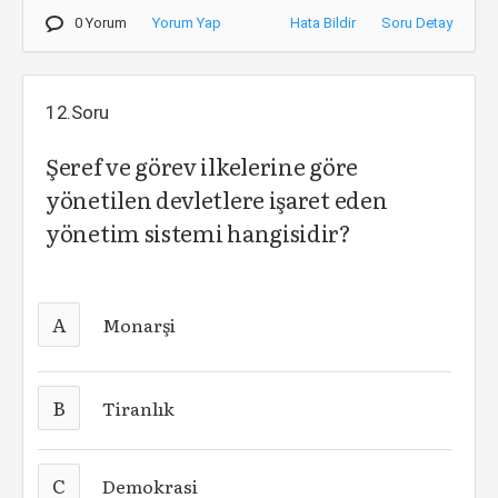
0 Yorum
Yorum Yap
Hata Bildir
Soru Detay
12.Soru
Şeref ve görev ilkelerine göre
yönetilen devletlere işaret eden
yönetim sistemi hangisidir?
A
Monarşi
B
Tiranlık
C
Demokrasi