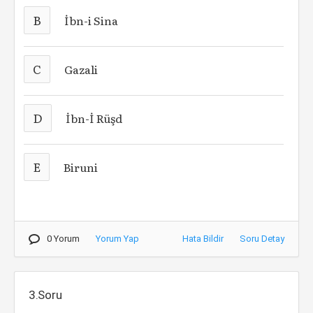
B
İbn-i Sina
C
Gazali
D
İbn-İ Rüşd
E
Biruni
0 Yorum
Yorum Yap
Hata Bildir
Soru Detay
3.Soru