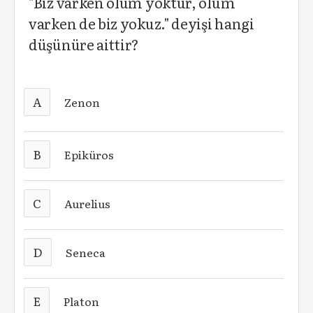
"Biz varken ölüm yoktur, ölüm
varken de biz yokuz." deyişi hangi
düşünüre aittir?
A
Zenon
B
Epiküros
C
Aurelius
D
Seneca
E
Platon