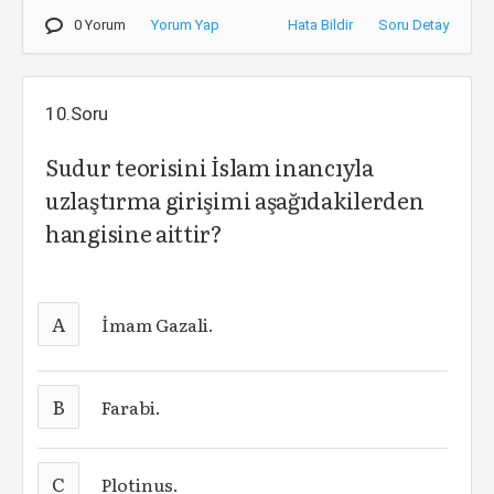
0 Yorum
Yorum Yap
Hata Bildir
Soru Detay
10.Soru
Sudur teorisini İslam inancıyla
uzlaştırma girişimi aşağıdakilerden
hangisine aittir?
A
İmam Gazali.
B
Farabi.
C
Plotinus.