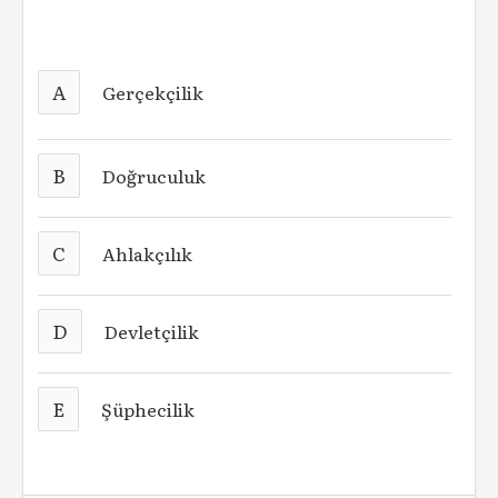
A
Gerçekçilik
B
Doğruculuk
C
Ahlakçılık
D
Devletçilik
E
Şüphecilik