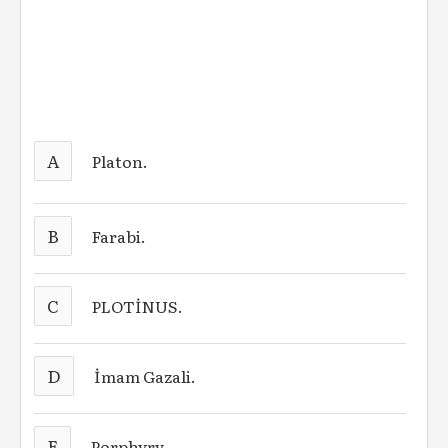
A
Platon.
B
Farabi.
C
PLOTİNUS.
D
İmam Gazali.
E
Porphyry.