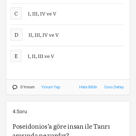
C
I, III, IV ve V
D
II, III, IV ve V
E
I, II, III ve V
0 Yorum
Yorum Yap
Hata Bildir
Soru Detay
4.Soru
Poseidonios’a göre insan ile Tanrı
arasında ne vardır?