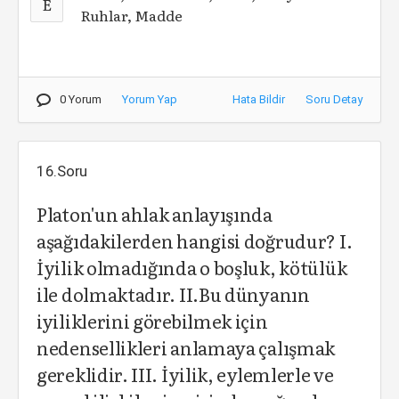
E
Ruhlar, Madde
0 Yorum
Yorum Yap
Hata Bildir
Soru Detay
16.Soru
Platon'un ahlak anlayışında
aşağıdakilerden hangisi doğrudur? I.
İyilik olmadığında o boşluk, kötülük
ile dolmaktadır. II.Bu dünyanın
iyiliklerini görebilmek için
nedensellikleri anlamaya çalışmak
gereklidir. III. İyilik, eylemlerle ve