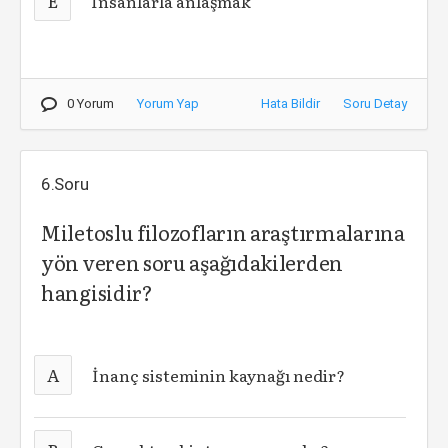
E
İnsanlarla anlaşmak
0 Yorum
Yorum Yap
Hata Bildir
Soru Detay
6.Soru
Miletoslu filozofların araştırmalarına
yön veren soru aşağıdakilerden
hangisidir?
A
İnanç sisteminin kaynağı nedir?