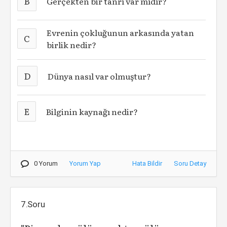
B
Gerçekten bir tanrı var mıdır?
Evrenin çokluğunun arkasında yatan
C
birlik nedir?
D
Dünya nasıl var olmuştur?
E
Bilginin kaynağı nedir?
0 Yorum
Yorum Yap
Hata Bildir
Soru Detay
7.Soru