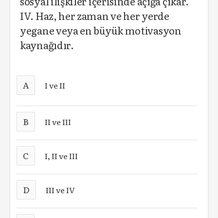
sosyal ilişkiler içerisinde açığa çıkar.
IV. Haz, her zaman ve her yerde
yegane veya en büyük motivasyon
kaynağıdır.
A
I ve II
B
II ve III
C
I, II ve III
D
III ve IV