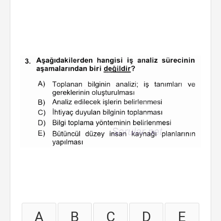
A
B
C
D
E