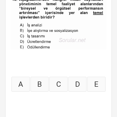
A
B
C
D
E