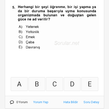
A
B
C
D
E
0 Yorum
Yorum Yap
Hata Bildir
Soru Detay