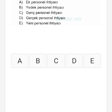
A
B
C
D
E