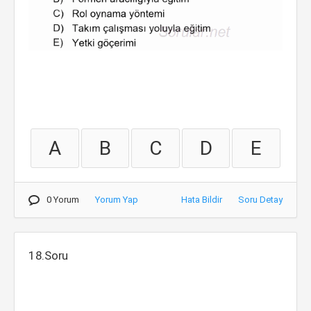
A
B
C
D
E
0 Yorum
Yorum Yap
Hata Bildir
Soru Detay
18.Soru