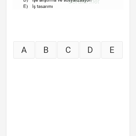
A
B
C
D
E