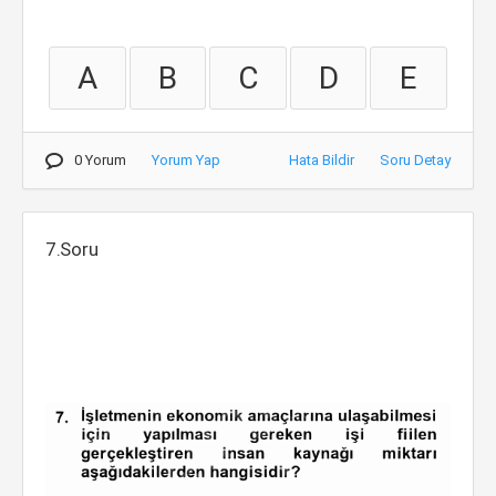
A
B
C
D
E
0 Yorum
Yorum Yap
Hata Bildir
Soru Detay
7.Soru