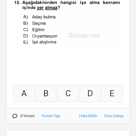
A
B
C
D
E
0 Yorum
Yorum Yap
Hata Bildir
Soru Detay