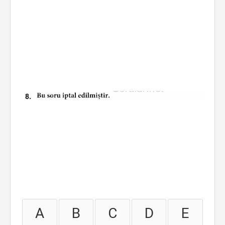
A
B
C
D
E