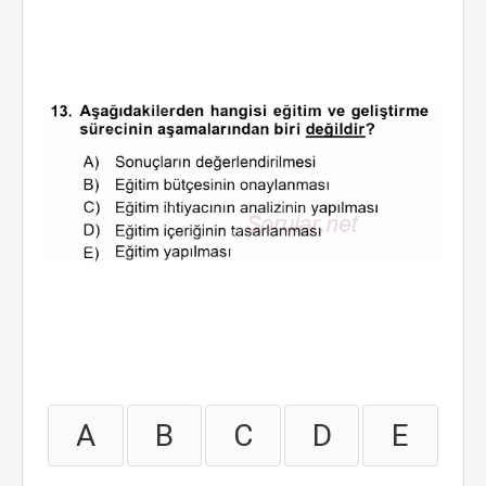
A
B
C
D
E