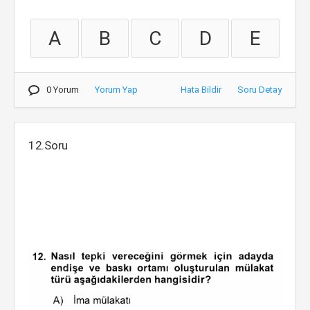
A
B
C
D
E
0 Yorum
Yorum Yap
Hata Bildir
Soru Detay
12.Soru