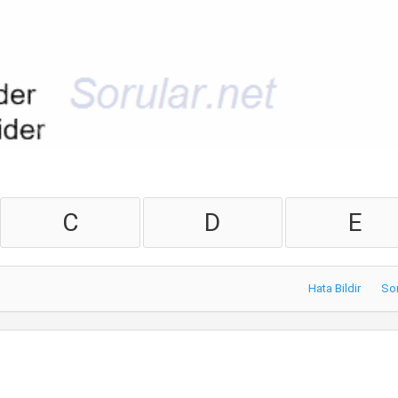
C
D
E
Hata Bildir
So