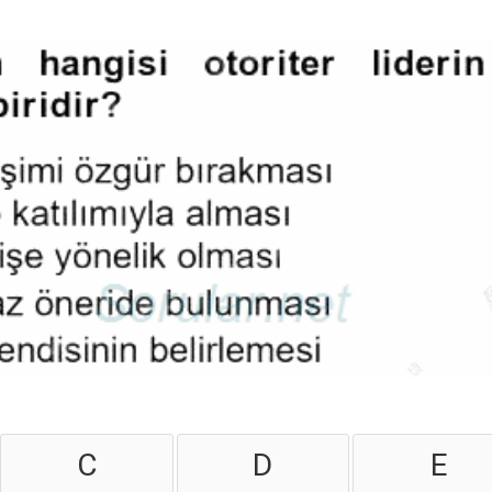
C
D
E