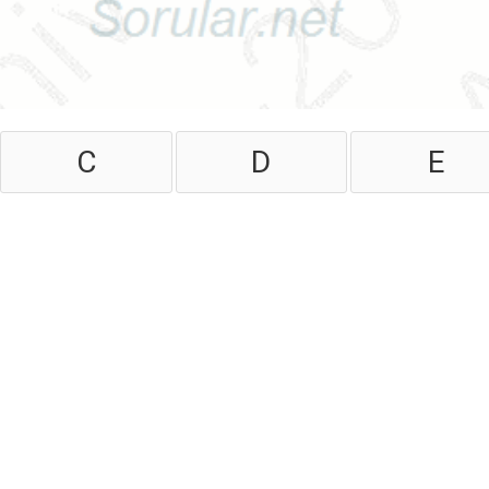
C
D
E