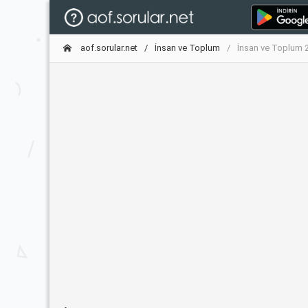
aof.sorular.net
İnsan ve Toplum
İnsan ve Toplum 2