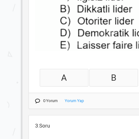
A
B
0 Yorum
Yorum Yap
3.Soru