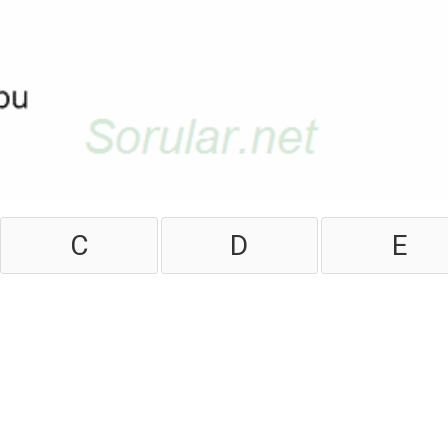
C
D
E