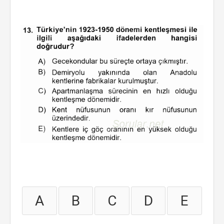
A
B
C
D
E