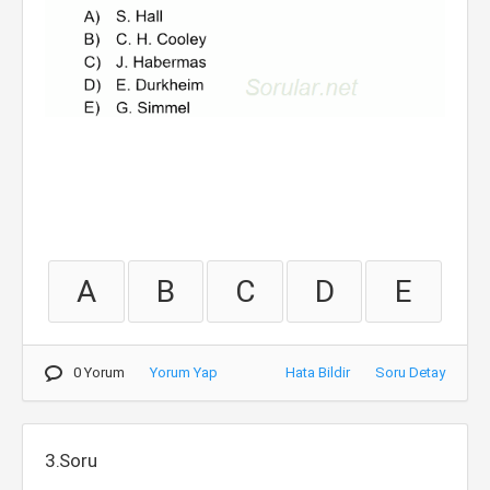
A
B
C
D
E
0 Yorum
Yorum Yap
Hata Bildir
Soru Detay
3.Soru