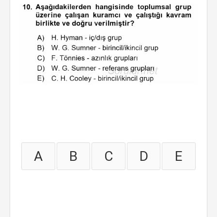
A
B
C
D
E