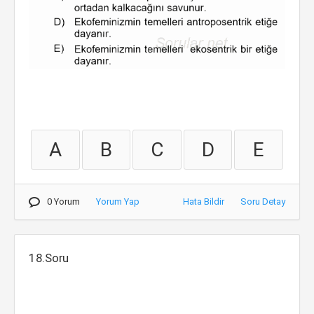
A
B
C
D
E
0 Yorum
Yorum Yap
Hata Bildir
Soru Detay
18.Soru