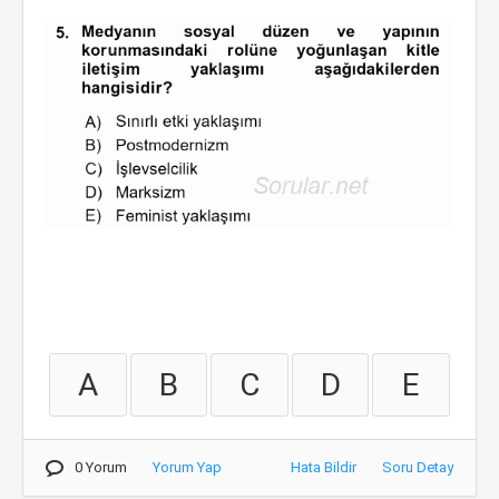
A
B
C
D
E
0 Yorum
Yorum Yap
Hata Bildir
Soru Detay