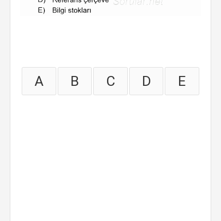
A
B
C
D
E