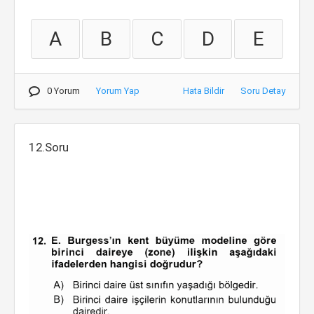
A
B
C
D
E
0 Yorum
Yorum Yap
Hata Bildir
Soru Detay
12.Soru