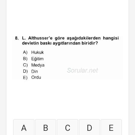
A
B
C
D
E