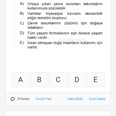
A
B
C
D
E
0 Yorum
Yorum Yap
Hata Bildir
Soru Detay