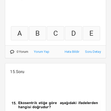
A
B
C
D
E
0 Yorum
Yorum Yap
Hata Bildir
Soru Detay
15.Soru