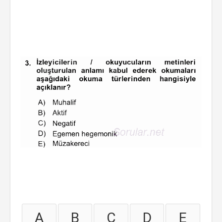
A
B
C
D
E