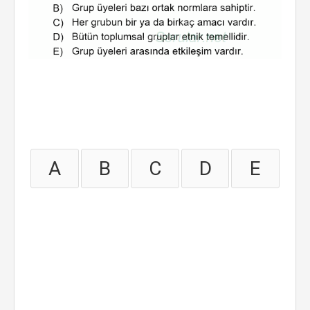
A
B
C
D
E