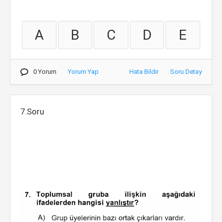
A
B
C
D
E
0 Yorum
Yorum Yap
Hata Bildir
Soru Detay
7.Soru