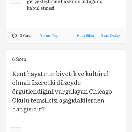
gerçekleştirme hakkının olduğunu
kabul etmesi
0 Yorum
Yorum Yap
Hata Bildir
Soru Detay
6.Soru
Kent hayatının biyotik ve kültürel
olmak üzere iki düzeyde
örgütlendiğini vurgulayan Chicago
Okulu temsilcisi aşağıdakilerden
hangisidir?