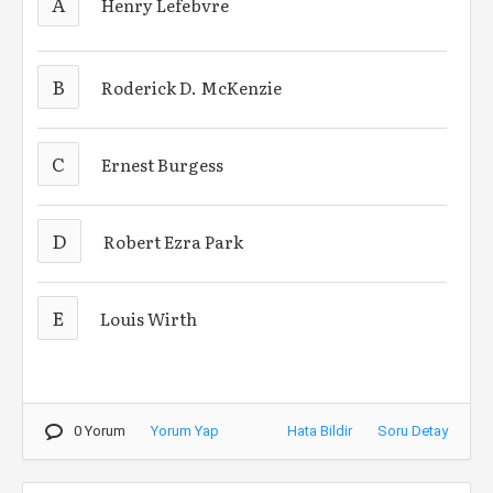
A
Henry Lefebvre
B
Roderick D. McKenzie
C
Ernest Burgess
D
Robert Ezra Park
E
Louis Wirth
0 Yorum
Yorum Yap
Hata Bildir
Soru Detay