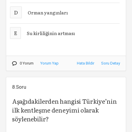
D
Orman yangınları
E
Su kirliliğinin artması
0 Yorum
Yorum Yap
Hata Bildir
Soru Detay
8.Soru
Aşağıdakilerden hangisi Türkiye’nin
ilk kentleşme deneyimi olarak
söylenebilir?