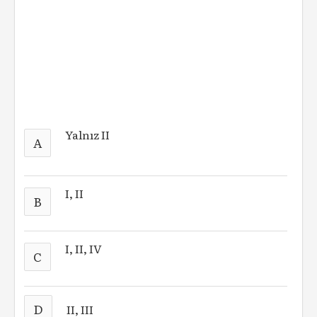
Yalnız II
A
I, II
B
I, II, IV
C
D
II, III