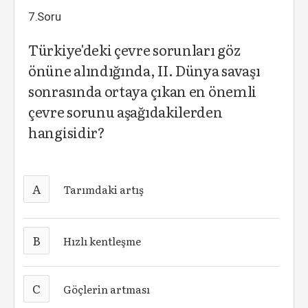
7.Soru
Türkiye'deki çevre sorunları göz
önüne alındığında, II. Dünya savaşı
sonrasında ortaya çıkan en önemli
çevre sorunu aşağıdakilerden
hangisidir?
A
Tarımdaki artış
B
Hızlı kentleşme
C
Göçlerin artması