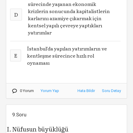
sürecinde yaşanan ekonomik
krizlerin sonucunda kapitalistlerin
D
karlarını azamiye çıkarmak için
kentsel yapılı çevreye yaptıkları
yatırımlar
İstanbul’da yapılan yatırımların ve
E
kentleşme sürecince hızlı rol
oynaması
0 Yorum
Yorum Yap
Hata Bildir
Soru Detay
9.Soru
Nüfusun büyüklüğü