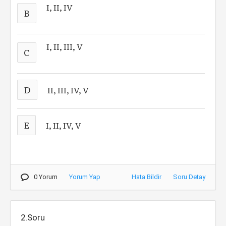
I, II, IV
B
I, II, III, V
C
D
II, III, IV, V
E
I, II, IV, V
0 Yorum
Yorum Yap
Hata Bildir
Soru Detay
2.Soru