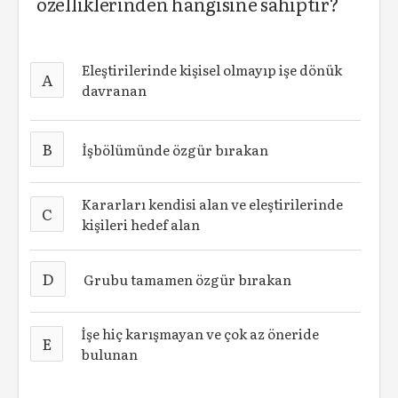
özelliklerinden hangisine sahiptir?
Eleştirilerinde kişisel olmayıp işe dönük
A
davranan
B
İşbölümünde özgür bırakan
Kararları kendisi alan ve eleştirilerinde
C
kişileri hedef alan
D
Grubu tamamen özgür bırakan
İşe hiç karışmayan ve çok az öneride
E
bulunan