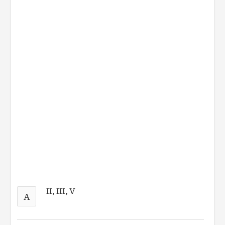
II, III, V
A