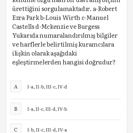
ürettiğini sorgulamaktadır. a-Robert
Ezra Park b-Louis Wirth c-Manuel
Castells d-Mckenzie ve Burgess
Yukarıda numaralandırılmış bilgiler
ve harflerle belirtilmiş kuramcılara
ilişkin olarak aşağıdaki
eşleştirmelerden hangisi doğrudur?
A
I-a, II-b, III-c, IV-d
B
I-a, II-c, III-d, IV-b
C
I-b, II-c, III-d, IV-a