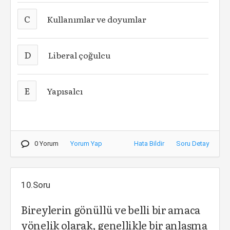
C
Kullanımlar ve doyumlar
D
Liberal çoğulcu
E
Yapısalcı
0 Yorum
Yorum Yap
Hata Bildir
Soru Detay
10.Soru
Bireylerin gönüllü ve belli bir amaca
yönelik olarak, genellikle bir anlaşma