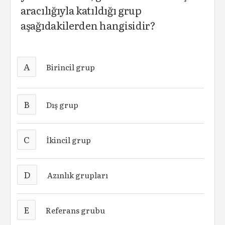
aracılığıyla katıldığı grup
aşağıdakilerden hangisidir?
A
Birincil grup
B
Dış grup
C
İkincil grup
D
Azınlık grupları
E
Referans grubu