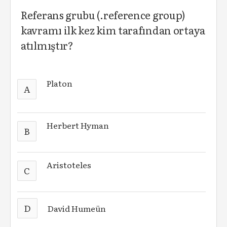
Referans grubu (.reference group)
kavramı ilk kez kim tarafından ortaya
atılmıştır?
Platon
A
Herbert Hyman
B
Aristoteles
C
D
David Humeün