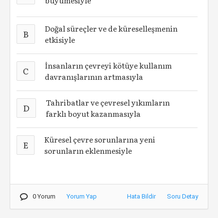
büyümesiyle
Doğal süreçler ve de küreselleşmenin
B
etkisiyle
İnsanların çevreyi kötüye kullanım
C
davranışlarının artmasıyla
Tahribatlar ve çevresel yıkımların
D
farklı boyut kazanmasıyla
Küresel çevre sorunlarına yeni
E
sorunların eklenmesiyle
0 Yorum
Yorum Yap
Hata Bildir
Soru Detay