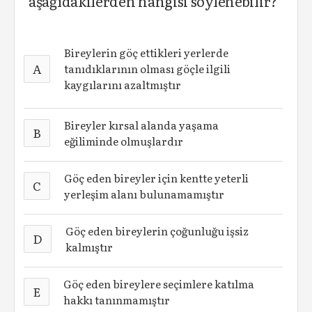
aşağıdakilerden hangisi söylenebilir?
Bireylerin göç ettikleri yerlerde
A
tanıdıklarının olması göçle ilgili
kaygılarını azaltmıştır
Bireyler kırsal alanda yaşama
B
eğiliminde olmuşlardır
Göç eden bireyler için kentte yeterli
C
yerleşim alanı bulunamamıştır
Göç eden bireylerin çoğunluğu işsiz
D
kalmıştır
Göç eden bireylere seçimlere katılma
E
hakkı tanınmamıştır