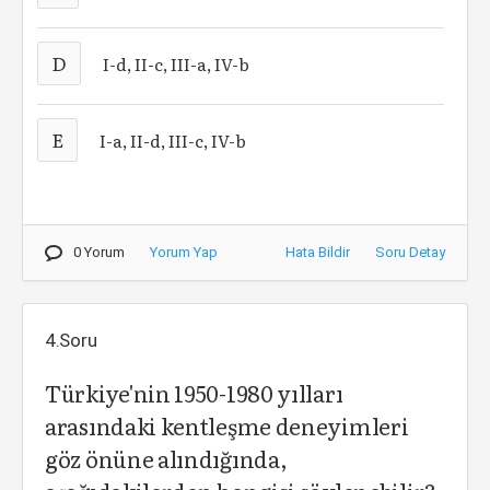
D
I-d, II-c, III-a, IV-b
E
I-a, II-d, III-c, IV-b
0 Yorum
Yorum Yap
Hata Bildir
Soru Detay
4.Soru
Türkiye'nin 1950-1980 yılları
arasındaki kentleşme deneyimleri
göz önüne alındığında,