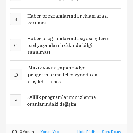
Haber programlarında reklam arası
B
verilmesi
Haber programlarında siyasetçilerin
C
özel yaşamları hakkında bilgi
sunulması
Müzik yayını yapan radyo
D
programlarına televizyonda da
erişilebilinmesi
Evlilik programlarının izlenme
E
oranlarındaki değişim
0 Yorum
Yorum Yap
Hata Bildir
Soru Detay