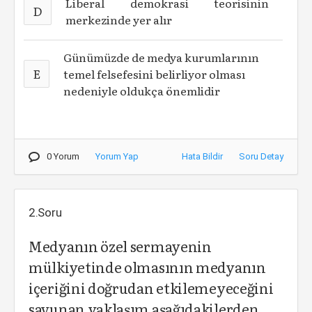
Liberal demokrasi teorisinin
D
merkezinde yer alır
Günümüzde de medya kurumlarının
E
temel felsefesini belirliyor olması
nedeniyle oldukça önemlidir
0 Yorum
Yorum Yap
Hata Bildir
Soru Detay
2.Soru
Medyanın özel sermayenin
mülkiyetinde olmasının medyanın
içeriğini doğrudan etkilemeyeceğini
savunan yaklaşım aşağıdakilerden