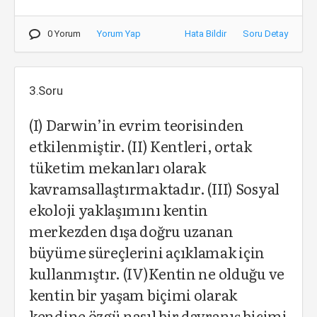
0 Yorum
Yorum Yap
Hata Bildir
Soru Detay
3.Soru
(I) Darwin’in evrim teorisinden
etkilenmiştir. (II) Kentleri, ortak
tüketim mekanları olarak
kavramsallaştırmaktadır. (III) Sosyal
ekoloji yaklaşımını kentin
merkezden dışa doğru uzanan
büyüme süreçlerini açıklamak için
kullanmıştır. (IV)Kentin ne olduğu ve
kentin bir yaşam biçimi olarak
kendine özgü nasıl bir davranış biçimi