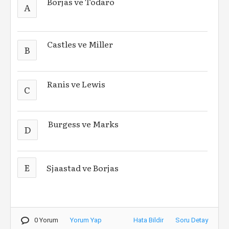
Borjas ve Todaro
A
Castles ve Miller
B
Ranis ve Lewis
C
Burgess ve Marks
D
E
Sjaastad ve Borjas
0 Yorum
Yorum Yap
Hata Bildir
Soru Detay