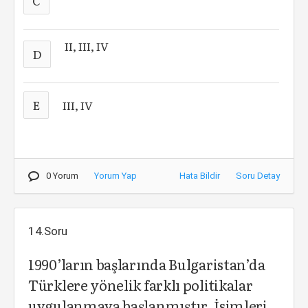
C
II, III, IV
D
E
III, IV
0 Yorum
Yorum Yap
Hata Bildir
Soru Detay
14.Soru
1990’ların başlarında Bulgaristan’da
Türklere yönelik farklı politikalar
uygulanmaya başlanmıştır. İsimleri