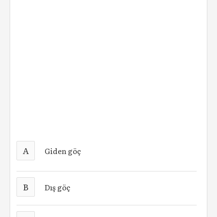
A
Giden göç
B
Dış göç