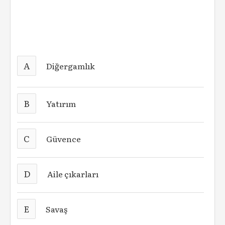
A
Diğergamlık
B
Yatırım
C
Güvence
D
Aile çıkarları
E
Savaş