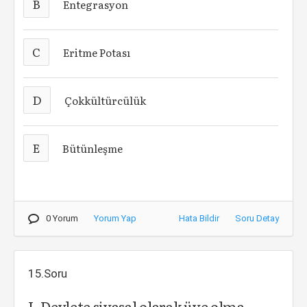
B
Entegrasyon
C
Eritme Potası
D
Çokkültürcülük
E
Bütünleşme
0 Yorum
Yorum Yap
Hata Bildir
Soru Detay
15.Soru
I. Devlete siyasal olarak üye olma