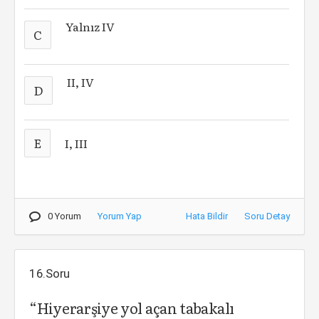
Yalnız IV
C
II, IV
D
E
I, III
0 Yorum
Yorum Yap
Hata Bildir
Soru Detay
16.Soru
“Hiyerarşiye yol açan tabakalı