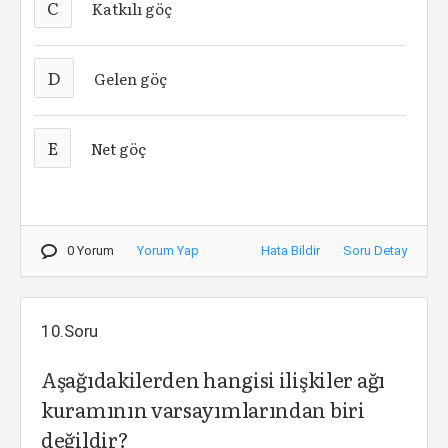
C
Katkılı göç
D
Gelen göç
E
Net göç
0 Yorum
Yorum Yap
Hata Bildir
Soru Detay
10.Soru
Aşağıdakilerden hangisi ilişkiler ağı
kuramının varsayımlarından biri
değildir?