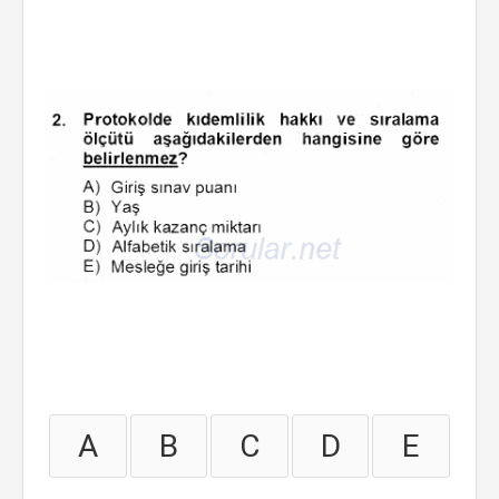
A
B
C
D
E