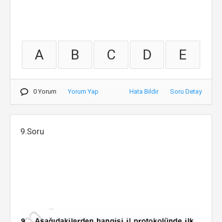
A
B
C
D
E
0 Yorum
Yorum Yap
Hata Bildir
Soru Detay
9.Soru