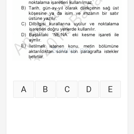
A
B
C
D
E