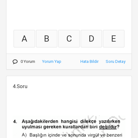
A
B
C
D
E
0 Yorum
Yorum Yap
Hata Bildir
Soru Detay
4.Soru