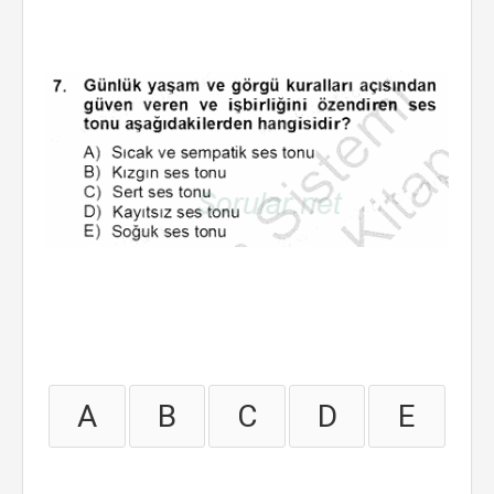
A
B
C
D
E