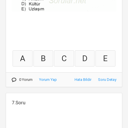
A
B
C
D
E
0 Yorum
Yorum Yap
Hata Bildir
Soru Detay
7.Soru