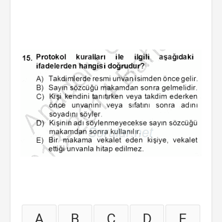
A
B
C
D
E