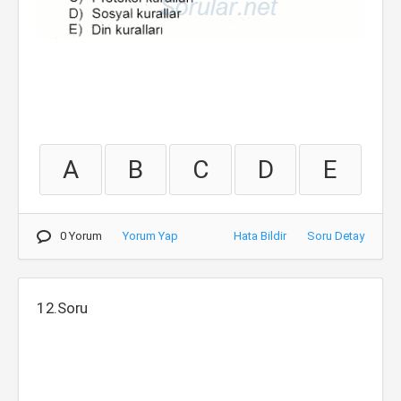
A
B
C
D
E
0 Yorum
Yorum Yap
Hata Bildir
Soru Detay
12.Soru