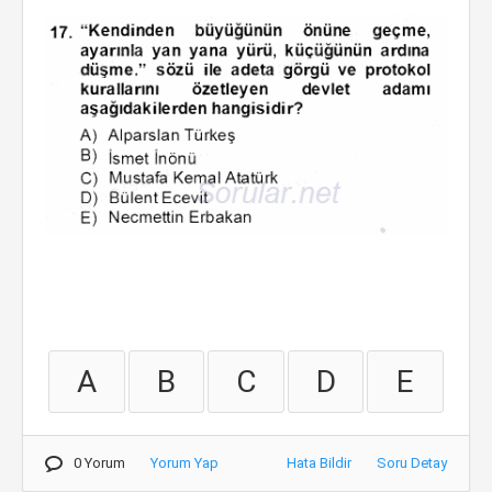
A
B
C
D
E
0 Yorum
Yorum Yap
Hata Bildir
Soru Detay