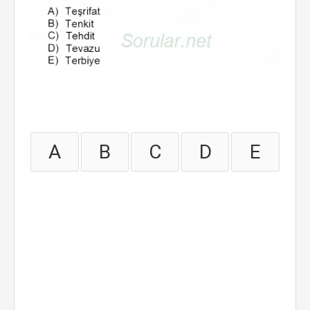
A
B
C
D
E