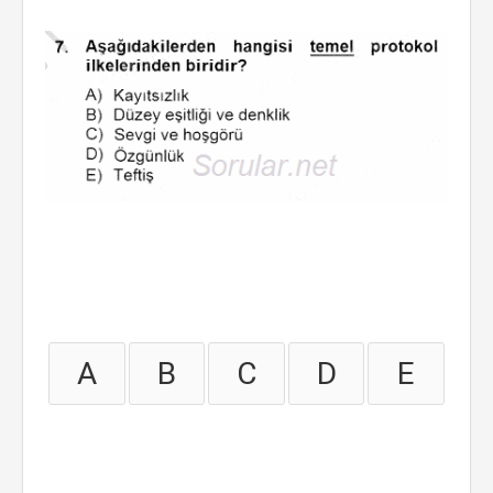
A
B
C
D
E