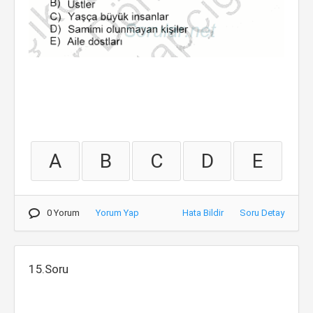
A
B
C
D
E
0 Yorum
Yorum Yap
Hata Bildir
Soru Detay
15.Soru