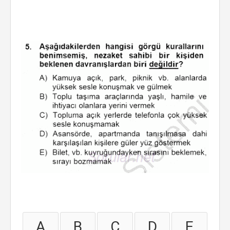
A
B
C
D
E