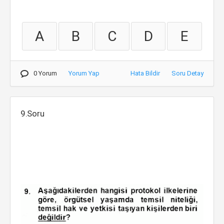
A
B
C
D
E
0 Yorum
Yorum Yap
Hata Bildir
Soru Detay
9.Soru