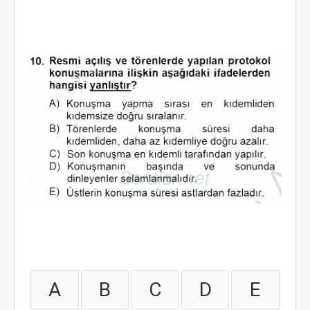
A
B
C
D
E