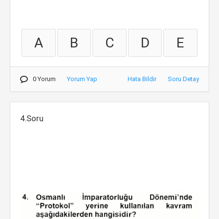
A
B
C
D
E
0 Yorum
Yorum Yap
Hata Bildir
Soru Detay
4.Soru