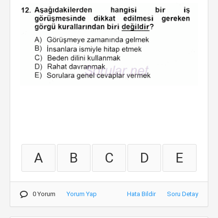
A
B
C
D
E
0 Yorum
Yorum Yap
Hata Bildir
Soru Detay