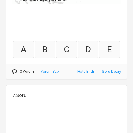
A
B
C
D
E
0 Yorum
Yorum Yap
Hata Bildir
Soru Detay
7.Soru