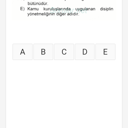
A
B
C
D
E