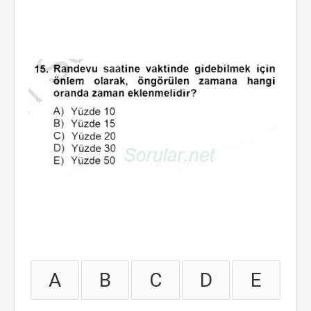
A
B
C
D
E