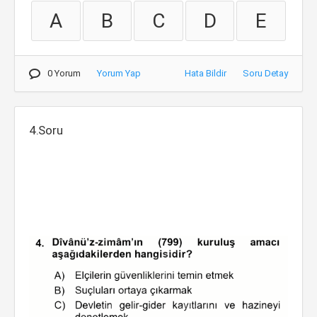
A
B
C
D
E
0 Yorum
Yorum Yap
Hata Bildir
Soru Detay
4.Soru