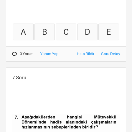
A
B
C
D
E
0 Yorum
Yorum Yap
Hata Bildir
Soru Detay
7.Soru