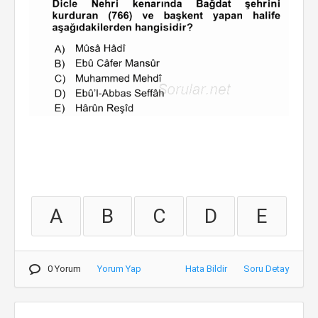
A
B
C
D
E
0 Yorum
Yorum Yap
Hata Bildir
Soru Detay