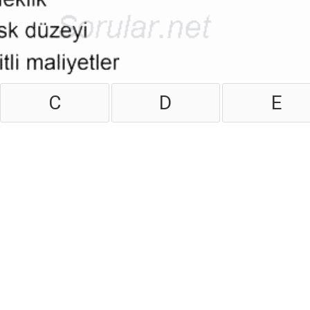
C
D
E