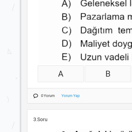
A
B
0 Yorum
Yorum Yap
3.Soru