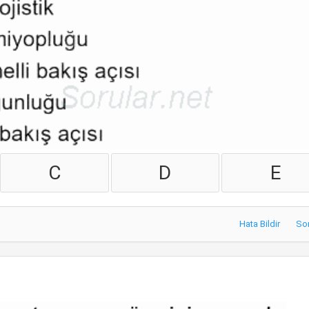
C
D
E
Hata Bildir
So