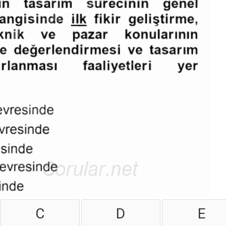
C
D
E