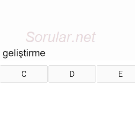
C
D
E