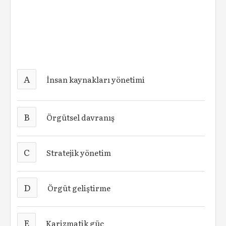
A
İnsan kaynakları yönetimi
B
Örgütsel davranış
C
Stratejik yönetim
D
Örgüt geliştirme
E
Karizmatik güç