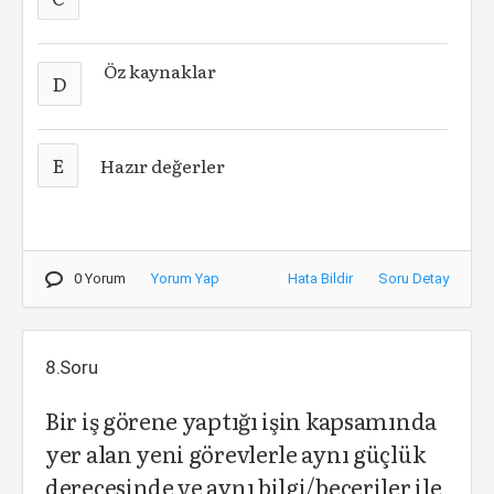
Öz kaynaklar
D
E
Hazır değerler
0 Yorum
Yorum Yap
Hata Bildir
Soru Detay
8.Soru
Bir iş görene yaptığı işin kapsamında
yer alan yeni görevlerle aynı güçlük
derecesinde ve aynı bilgi/beceriler ile