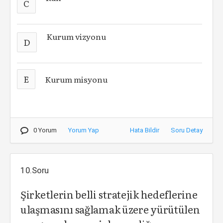
C
Kurum vizyonu
D
E
Kurum misyonu
0 Yorum
Yorum Yap
Hata Bildir
Soru Detay
10.Soru
Şirketlerin belli stratejik hedeflerine
ulaşmasını sağlamak üzere yürütülen