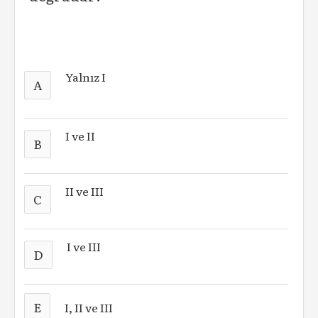
Yalnız I
A
I ve II
B
II ve III
C
I ve III
D
E
I, II ve III