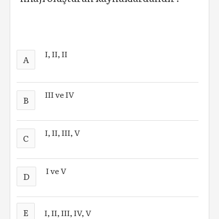
I, II, II
A
III ve IV
B
I, II, III, V
C
I ve V
D
E
I, II, III, IV, V