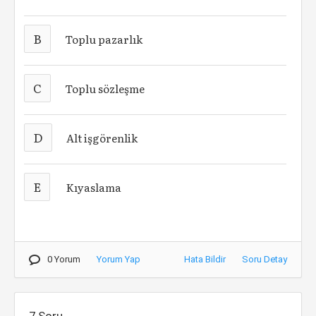
B
Toplu pazarlık
C
Toplu sözleşme
D
Alt işgörenlik
E
Kıyaslama
0 Yorum
Yorum Yap
Hata Bildir
Soru Detay