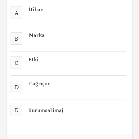
İtibar
A
Marka
B
Etki
C
Çağrışım
D
E
Kurumsal imaj