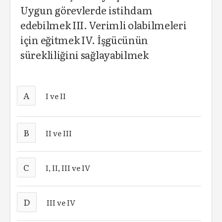
Uygun görevlerde istihdam
edebilmek III. Verimli olabilmeleri
için eğitmek IV. İşgücünün
sürekliliğini sağlayabilmek
A
I ve II
B
II ve III
C
I, II, III ve IV
D
III ve IV