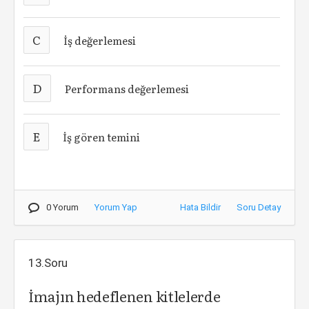
C
İş değerlemesi
D
Performans değerlemesi
E
İş gören temini
0 Yorum
Yorum Yap
Hata Bildir
Soru Detay
13.Soru
İmajın hedeflenen kitlelerde