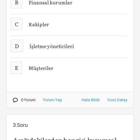
B
Finansal kurumlar
C
Rakipler
D
İşletme yöneticileri
E
Müşteriler
0 Yorum
Yorum Yap
Hata Bildir
Soru Detay
3.Soru