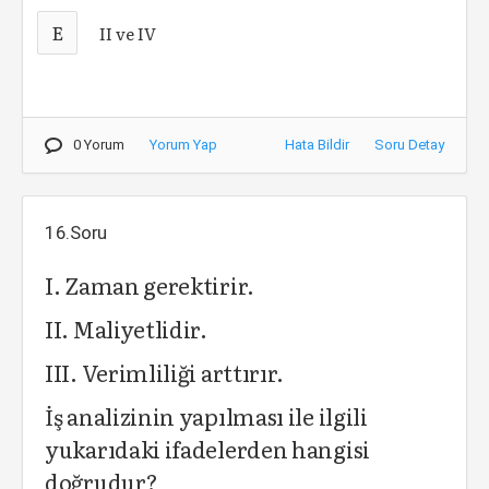
E
II ve IV
0 Yorum
Yorum Yap
Hata Bildir
Soru Detay
16.Soru
I. Zaman gerektirir.
II. Maliyetlidir.
III. Verimliliği arttırır.
İş analizinin yapılması ile ilgili
yukarıdaki ifadelerden hangisi
doğrudur?