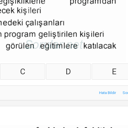
C
D
E
Hata Bildir
So