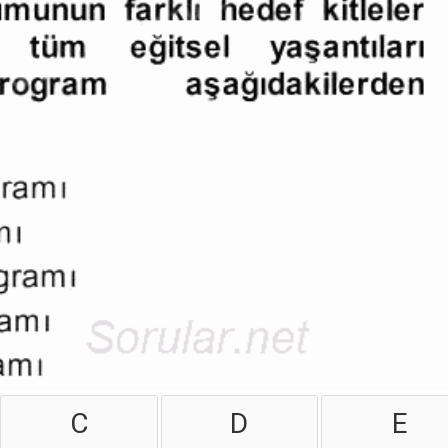
C
D
E