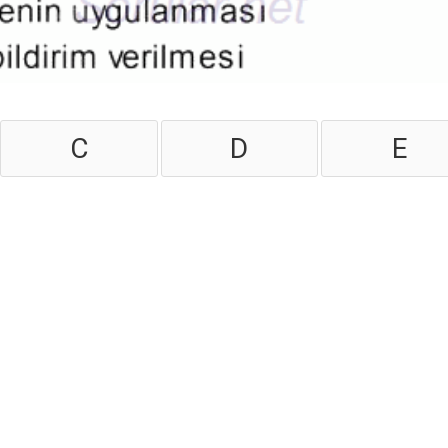
C
D
E