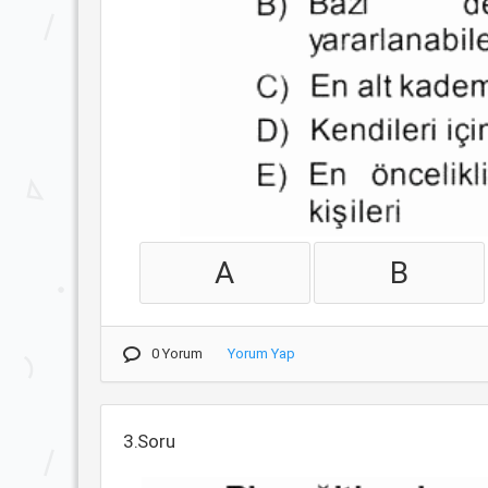
A
B
0 Yorum
Yorum Yap
3.Soru