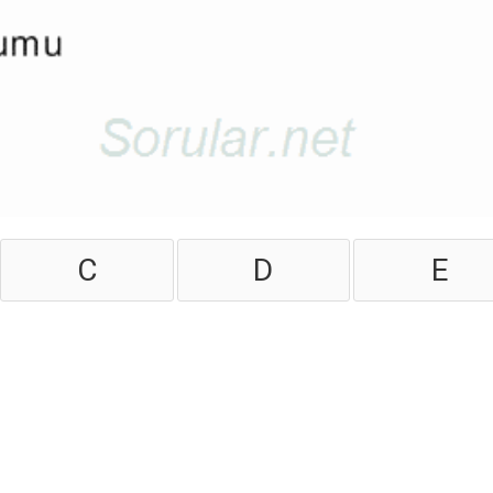
C
D
E