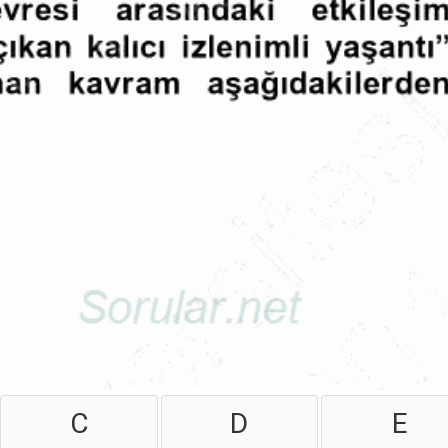
C
D
E