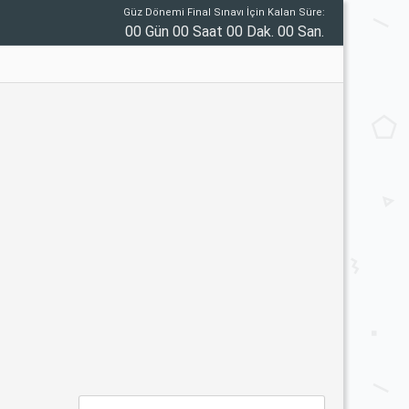
Güz Dönemi Final Sınavı İçin Kalan Süre:
00 Gün 00 Saat 00 Dak. 00 San.