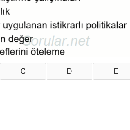
C
D
E