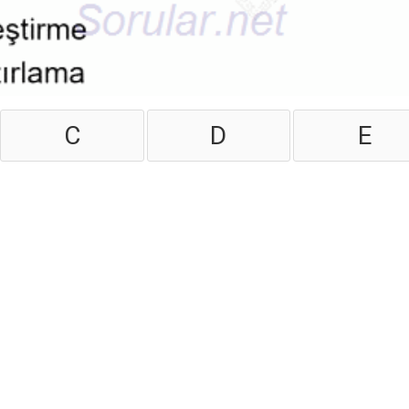
C
D
E