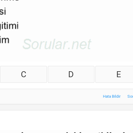
C
D
E
Hata Bildir
So