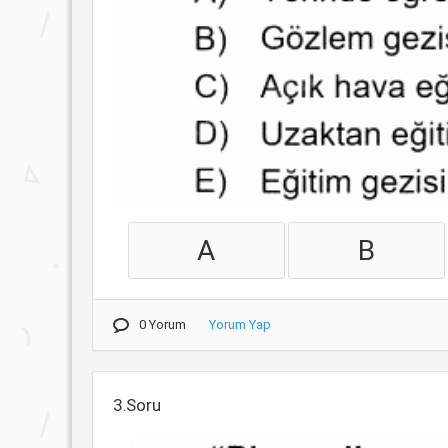
A
B
0 Yorum
Yorum Yap
3.Soru