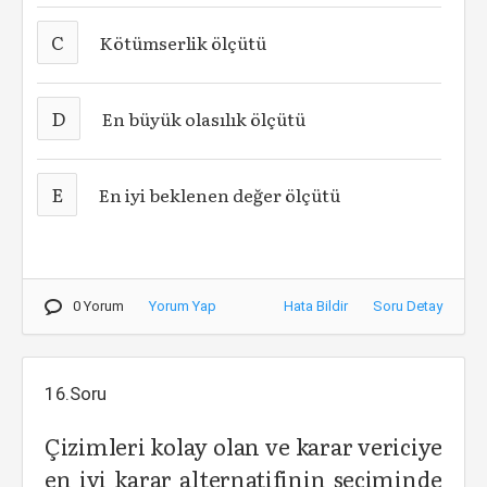
C
Kötümserlik ölçütü
D
En büyük olasılık ölçütü
E
En iyi beklenen değer ölçütü
0 Yorum
Yorum Yap
Hata Bildir
Soru Detay
16.Soru
Çizimleri kolay olan ve karar vericiye
en iyi karar alternatifinin seçiminde