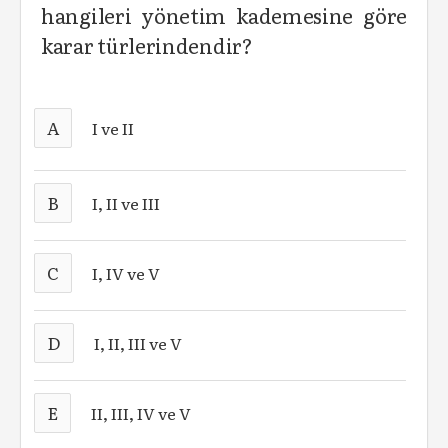
hangileri yönetim kademesine göre
karar türlerindendir?
A
I ve II
B
I, II ve III
C
I, IV ve V
D
I, II, III ve V
E
II, III, IV ve V