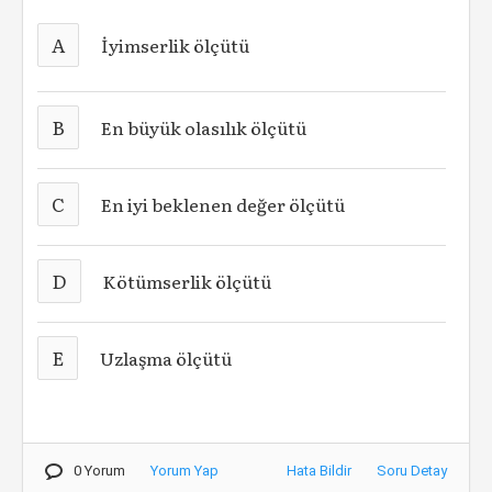
A
İyimserlik ölçütü
B
En büyük olasılık ölçütü
C
En iyi beklenen değer ölçütü
D
Kötümserlik ölçütü
E
Uzlaşma ölçütü
0 Yorum
Yorum Yap
Hata Bildir
Soru Detay