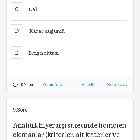
C
Dal
D
Karar düğümü
E
Bitiş noktası
0 Yorum
Yorum Yap
Hata Bildir
Soru Detay
9.Soru
Analitik hiyerarşi sürecinde homojen
elemanlar (kriterler, alt kriterler ve