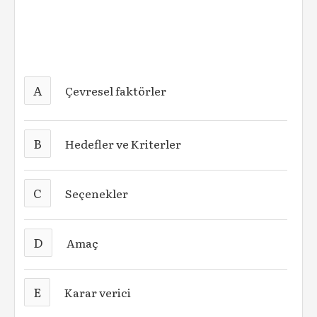
A
Çevresel faktörler
B
Hedefler ve Kriterler
C
Seçenekler
D
Amaç
E
Karar verici