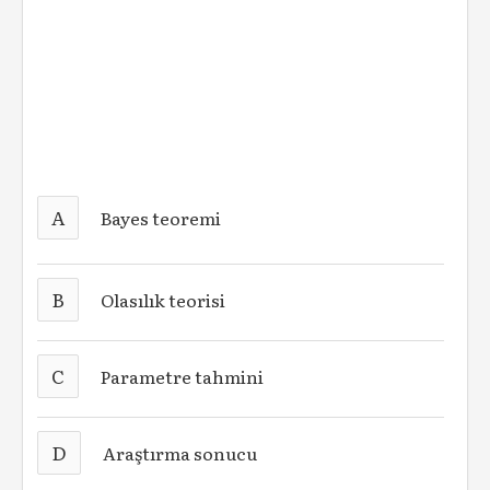
A
Bayes teoremi
B
Olasılık teorisi
C
Parametre tahmini
D
Araştırma sonucu