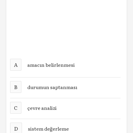
A
amacın belirlenmesi
B
durumun saptanması
C
çevre analizi
D
sistem değerleme