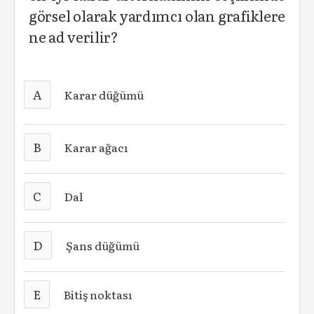
görsel olarak yardımcı olan grafiklere
ne ad verilir?
A
Karar düğümü
B
Karar ağacı
C
Dal
D
Şans düğümü
E
Bitiş noktası