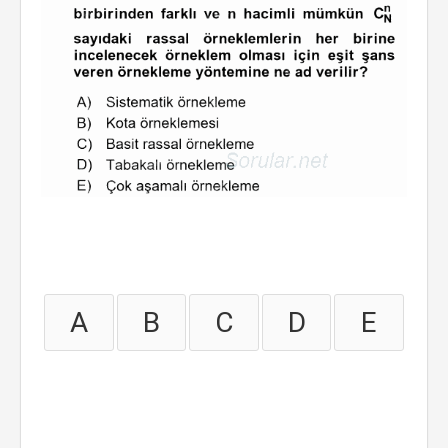
A
B
C
D
E