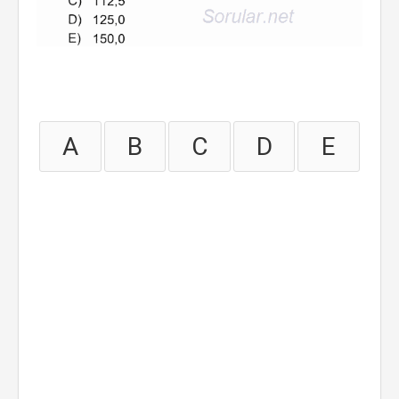
A
B
C
D
E