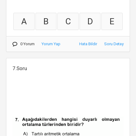
A
B
C
D
E
0 Yorum
Yorum Yap
Hata Bildir
Soru Detay
7.Soru