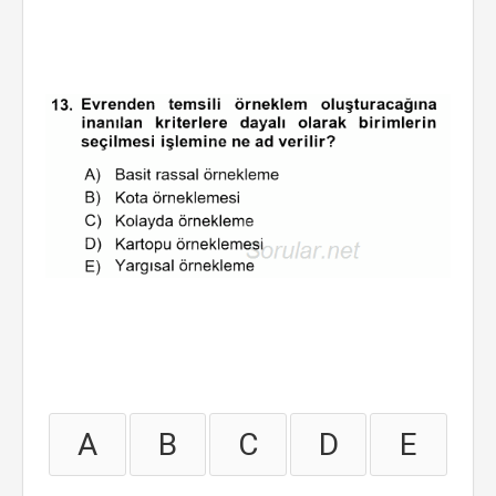
A
B
C
D
E