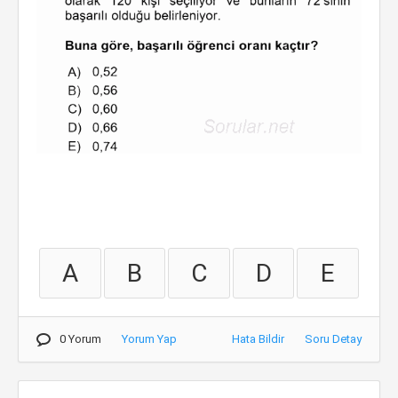
A
B
C
D
E
0 Yorum
Yorum Yap
Hata Bildir
Soru Detay