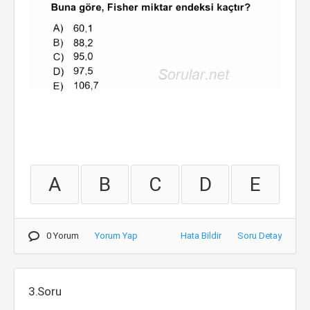
A
B
C
D
E
0 Yorum
Yorum Yap
Hata Bildir
Soru Detay
3.Soru