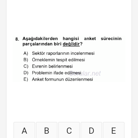
A
B
C
D
E