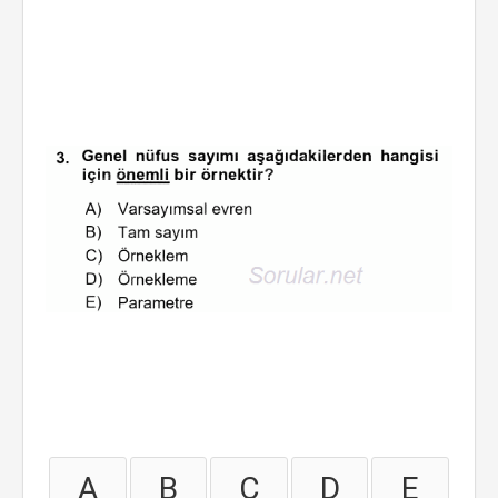
A
B
C
D
E