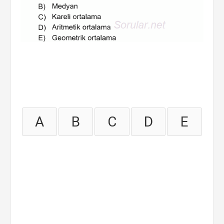
A
B
C
D
E