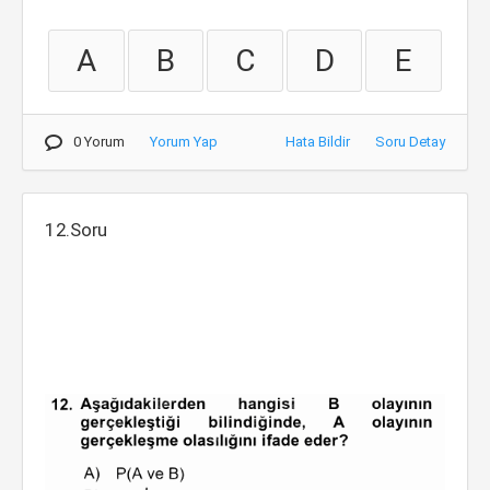
A
B
C
D
E
0 Yorum
Yorum Yap
Hata Bildir
Soru Detay
12.Soru