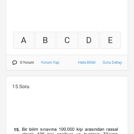
A
B
C
D
E
0 Yorum
Yorum Yap
Hata Bildir
Soru Detay
15.Soru