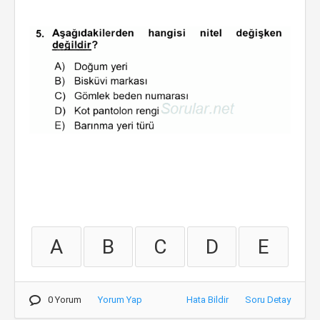
A
B
C
D
E
0 Yorum
Yorum Yap
Hata Bildir
Soru Detay