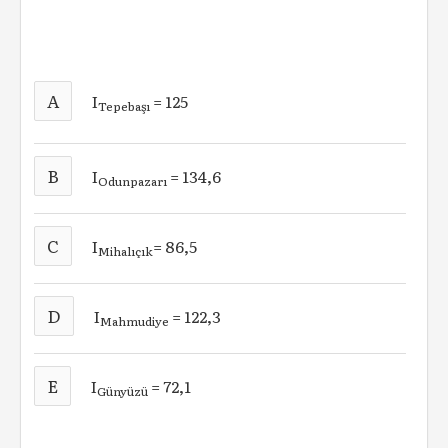
A
I
= 125
Tepebaşı
B
I
= 134,6
Odunpazarı
C
I
= 86,5
Mihalıçık
D
I
= 122,3
Mahmudiye
E
I
= 72,1
Günyüzü