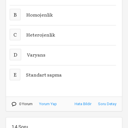
B
Homojenlik
C
Heterojenlik
D
Varyans
E
Standart sapma
0 Yorum
Yorum Yap
Hata Bildir
Soru Detay
14.Soru