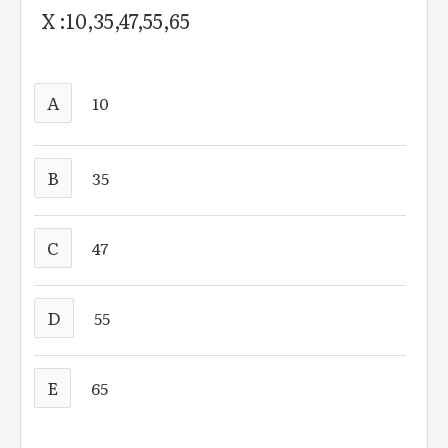
X :10,35,47,55,65
A
10
B
35
C
47
D
55
E
65