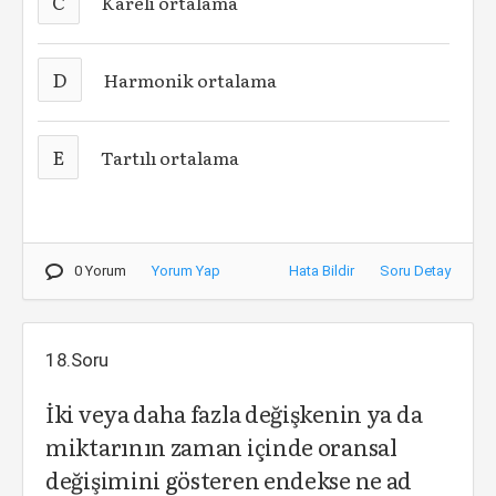
C
Kareli ortalama
D
Harmonik ortalama
E
Tartılı ortalama
0 Yorum
Yorum Yap
Hata Bildir
Soru Detay
18.Soru
İki veya daha fazla değişkenin ya da
miktarının zaman içinde oransal
değişimini gösteren endekse ne ad