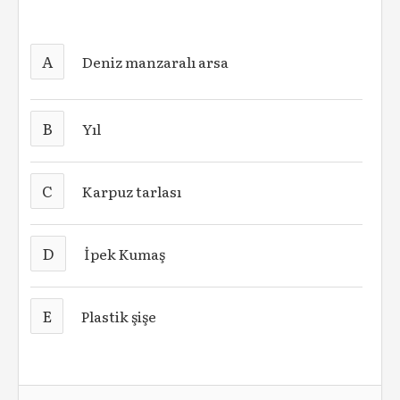
A
Deniz manzaralı arsa
B
Yıl
C
Karpuz tarlası
D
İpek Kumaş
E
Plastik şişe