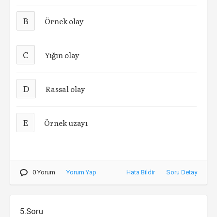
B
Örnek olay
C
Yığın olay
D
Rassal olay
E
Örnek uzayı
0 Yorum
Yorum Yap
Hata Bildir
Soru Detay
5.Soru