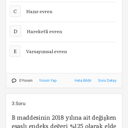
C
Hazır evren
D
Hareketli evren
E
Varsayımsal evren
0 Yorum
Yorum Yap
Hata Bildir
Soru Detay
3.Soru
B maddesinin 2018 yılına ait değişken
esaslı endeks değeri %125 olarak elde