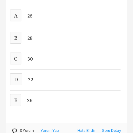
A
26
B
28
C
30
D
32
E
36
0 Yorum
Yorum Yap
Hata Bildir
Soru Detay