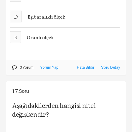
D
Eşit aralıklı ölçek
E
Oranlı ölçek
0 Yorum
Yorum Yap
Hata Bildir
Soru Detay
17.Soru
Aşağıdakilerden hangisi nitel
değişkendir?