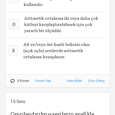
kullanılır.
Aritmetik ortalama iki veya daha çok
D
kütleyi karşılaştırabilmek için çok
yararlı bir ölçüdür.
Alt ve/veya üst limiti belirsiz olan
E
(açık uçlu) serilerde aritmetik
ortalama hesaplanır.
0 Yorum
Yorum Yap
Hata Bildir
Soru Detay
15.Soru
Gruplandırılmış serilerin grafikle