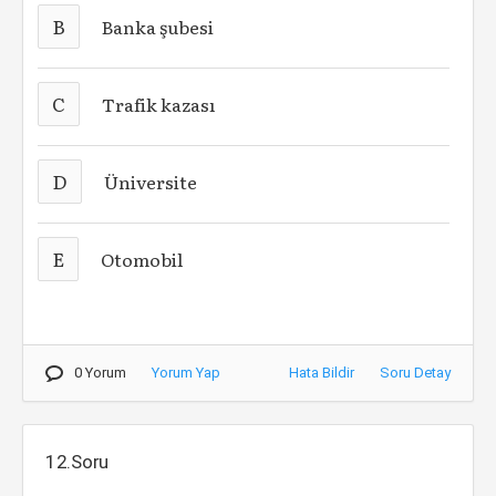
B
Banka şubesi
C
Trafik kazası
D
Üniversite
E
Otomobil
0 Yorum
Yorum Yap
Hata Bildir
Soru Detay
12.Soru