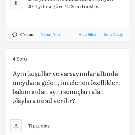
E
2017 yılına göre %125 artmıştır.
0 Yorum
Yorum Yap
Hata Bildir
Soru Detay
4.Soru
Aynı koşullar ve varsayımlar altında
meydana gelen, incelenen özellikleri
bakımından aynı sonuçları alan
olaylara ne ad verilir?
A
Tipik olay