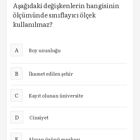
Aşağıdaki değişkenlerin hangisinin
ölçümünde sınıflayıcı ölçek
kullanılmaz?
A
Boy uzunluğu
B
İkamet edilen şehir
C
Kayıt olunan üniversite
D
Cinsiyet
E
Alınan ürünü markası