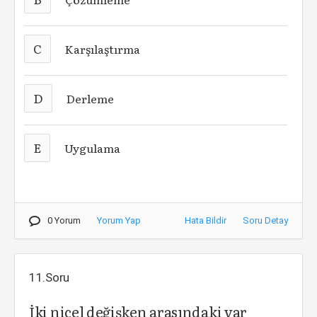
C
Karşılaştırma
D
Derleme
E
Uygulama
0 Yorum
Yorum Yap
Hata Bildir
Soru Detay
11.Soru
İki nicel değişken arasındaki var