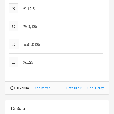
B
‰12,5
C
‰0,125
D
‰0,0125
E
‰125
0 Yorum
Yorum Yap
Hata Bildir
Soru Detay
13.Soru