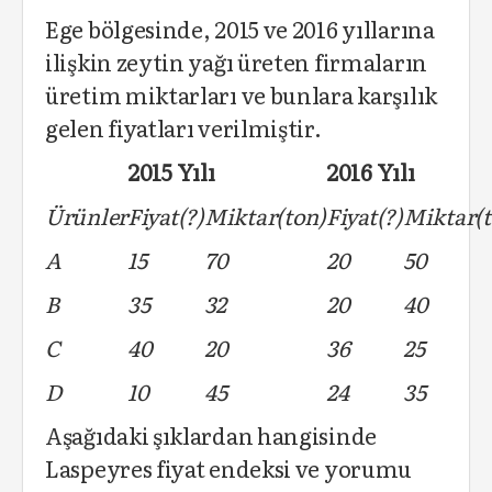
Ege bölgesinde, 2015 ve 2016 yıllarına
ilişkin zeytin yağı üreten firmaların
üretim miktarları ve bunlara karşılık
gelen fiyatları verilmiştir.
2015 Y
ı
l
ı
2016 Y
ı
l
ı
Ü
r
ü
nler
Fiyat(
?
)
Miktar(ton)
Fiyat(
?
)
Miktar(t
A
15
70
20
50
B
35
32
20
40
C
40
20
36
25
D
10
45
24
35
Aşağıdaki şıklardan hangisinde
Laspeyres fiyat endeksi ve yorumu