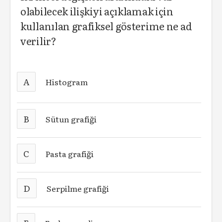
olabilecek ilişkiyi açıklamak için
kullanılan grafiksel gösterime ne ad
verilir?
A
Histogram
B
Sütun grafiği
C
Pasta grafiği
D
Serpilme grafiği