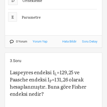
D
Örnekleme
E
Parametre
0 Yorum
Yorum Yap
Hata Bildir
Soru Detay
3.Soru
Laspeyres endeksi I
=129,25 ve
L
Paasche endeksi I
=131,26 olarak
P
hesaplanmıştır. Buna göre Fisher
endeksi nedir?