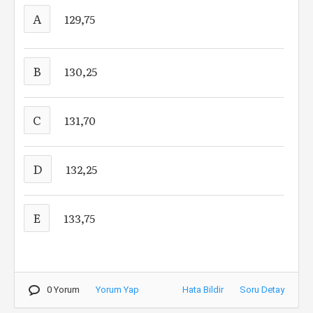
A
129,75
B
130,25
C
131,70
D
132,25
E
133,75
0 Yorum
Yorum Yap
Hata Bildir
Soru Detay