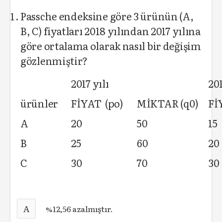
Passche endeksine göre 3 ürünün (A,
B, C) fiyatları 2018 yılından 2017 yılına
göre ortalama olarak nasıl bir değişim
gözlenmiştir?
2017 yılı
201
ürünler
FİYAT (po)
MİKTAR (q0)
Fİ
A
20
50
15
B
25
60
20
C
30
70
30
A
%12,56 azalmıştır.