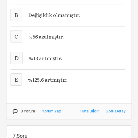
B
Değişiklik olmamıştır.
C
%56 azalmıştır.
D
%13 artmıştır.
E
%125,6 artmıştır.
0 Yorum
Yorum Yap
Hata Bildir
Soru Detay
7.Soru