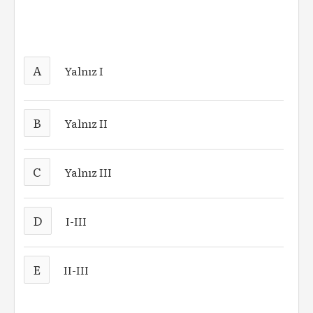
A
Yalnız I
B
Yalnız II
C
Yalnız III
D
I-III
E
II-III