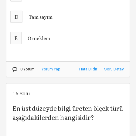
D
Tam sayım
E
Örneklem
0 Yorum
Yorum Yap
Hata Bildir
Soru Detay
16.Soru
En üst düzeyde bilgi üreten ölçek türü
aşağıdakilerden hangisidir?