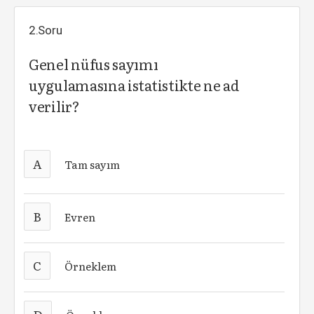
2.Soru
Genel nüfus sayımı
uygulamasına istatistikte ne ad
verilir?
A
Tam sayım
B
Evren
C
Örneklem