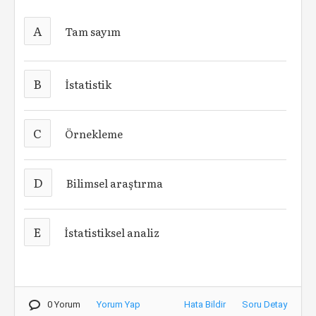
A
Tam sayım
B
İstatistik
C
Örnekleme
D
Bilimsel araştırma
E
İstatistiksel analiz
0 Yorum
Yorum Yap
Hata Bildir
Soru Detay