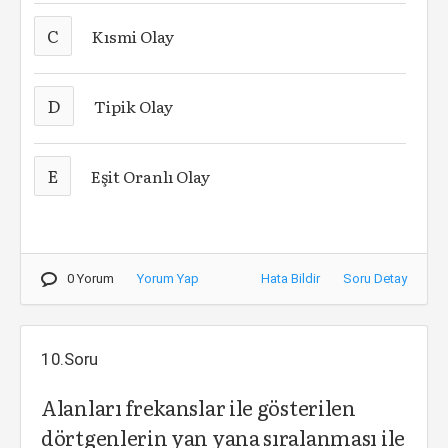
C
Kısmi Olay
D
Tipik Olay
E
Eşit Oranlı Olay
0 Yorum
Yorum Yap
Hata Bildir
Soru Detay
10.Soru
Alanları frekanslar ile gösterilen
dörtgenlerin yan yana sıralanması ile