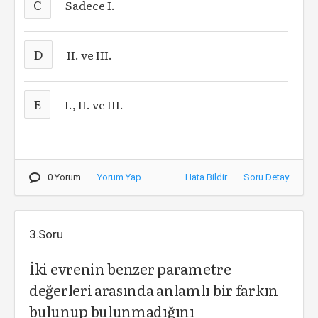
C
Sadece I.
D
II. ve III.
E
I., II. ve III.
0 Yorum
Yorum Yap
Hata Bildir
Soru Detay
3.Soru
İki evrenin benzer parametre
değerleri arasında anlamlı bir farkın
bulunup bulunmadığını