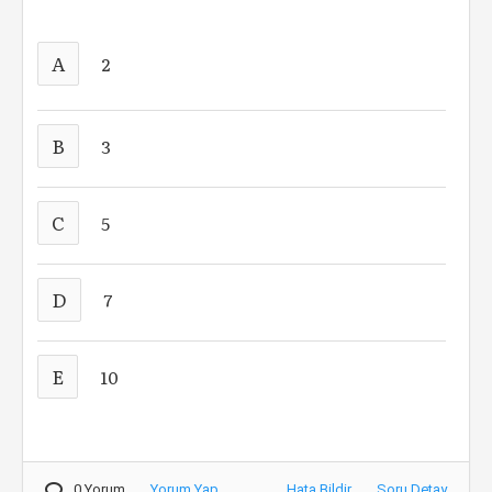
A
2
B
3
C
5
D
7
E
10
0 Yorum
Yorum Yap
Hata Bildir
Soru Detay