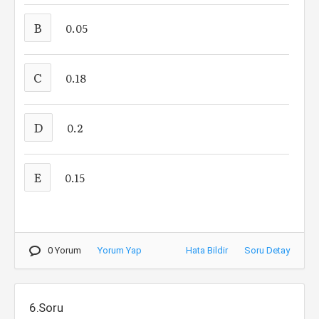
B
0.05
C
0.18
D
0.2
E
0.15
0 Yorum
Yorum Yap
Hata Bildir
Soru Detay
6.Soru