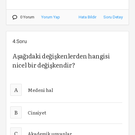
0 Yorum
Yorum Yap
Hata Bildir
Soru Detay
4.Soru
Aşağıdaki değişkenlerden hangisi
nicel bir değişkendir?
A
Medeni hal
B
Cinsiyet
C
Akademik unvanlar