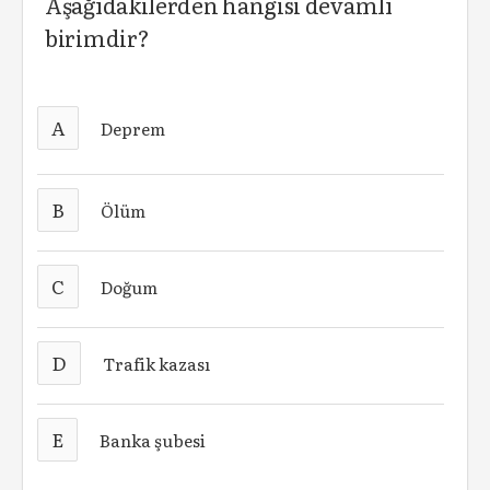
Aşağıdakilerden hangisi devamlı
birimdir?
A
Deprem
B
Ölüm
C
Doğum
D
Trafik kazası
E
Banka şubesi