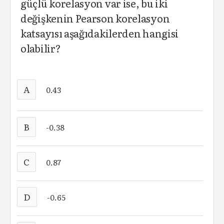
güçlü korelasyon var ise, bu iki
değişkenin Pearson korelasyon
katsayısı aşağıdakilerden hangisi
olabilir?
A
0.43
B
-0.38
C
0.87
D
-0.65