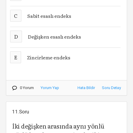
C
Sabit esaslı endeks
D
Değişken esaslı endeks
E
Zincirleme endeks
0 Yorum
Yorum Yap
Hata Bildir
Soru Detay
11.Soru
İki değişken arasında aynı yönlü