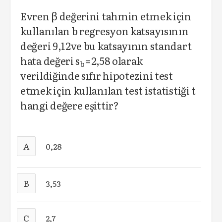
Evren β değerini tahmin etmek için
kullanılan b regresyon katsayısının
değeri 9,12ve bu katsayının standart
hata değeri s
=2,58 olarak
b
verildiğinde sıfır hipotezini test
etmek için kullanılan test istatistiği t
hangi değere eşittir?
A
0,28
B
3,53
C
2,7