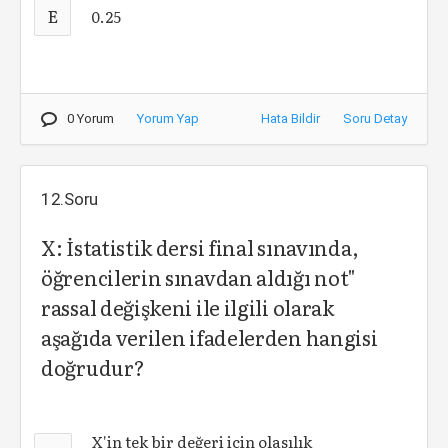
E
0.25
0 Yorum
Yorum Yap
Hata Bildir
Soru Detay
12.Soru
X: İstatistik dersi final sınavında,
öğrencilerin sınavdan aldığı not"
rassal değişkeni ile ilgili olarak
aşağıda verilen ifadelerden hangisi
doğrudur?
X'in tek bir değeri için olasılık