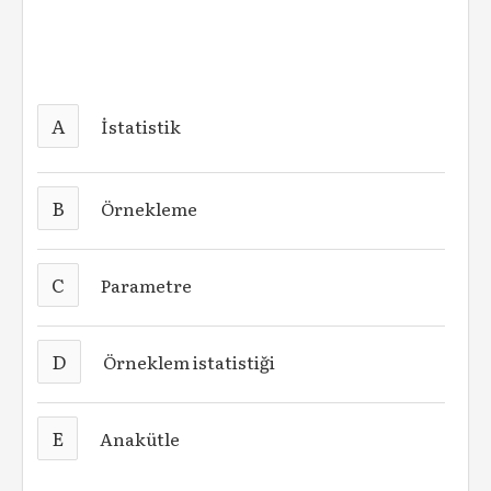
A
İstatistik
B
Örnekleme
C
Parametre
D
Örneklem istatistiği
E
Anakütle