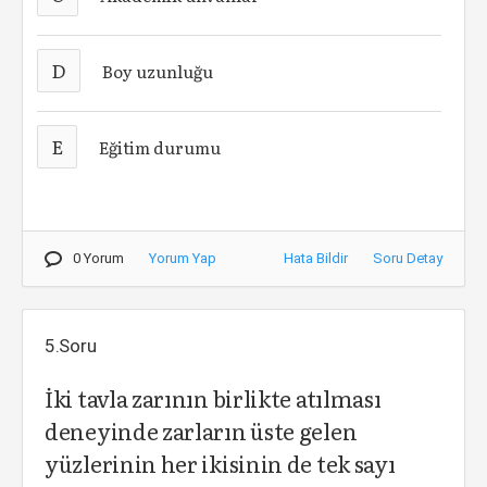
D
Boy uzunluğu
E
Eğitim durumu
0 Yorum
Yorum Yap
Hata Bildir
Soru Detay
5.Soru
İki tavla zarının birlikte atılması
deneyinde zarların üste gelen
yüzlerinin her ikisinin de tek sayı