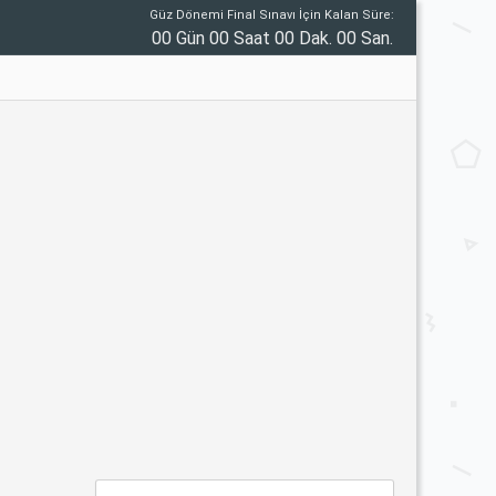
Güz Dönemi Final Sınavı İçin Kalan Süre:
00 Gün 00 Saat 00 Dak. 00 San.