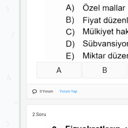
A
B
0 Yorum
Yorum Yap
2.Soru