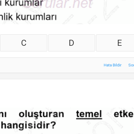
C
D
E
Hata Bildir
So