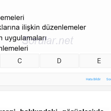
C
D
E
Hata Bildir
So