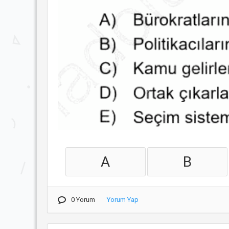
A
B
0 Yorum
Yorum Yap