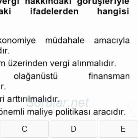
C
D
E