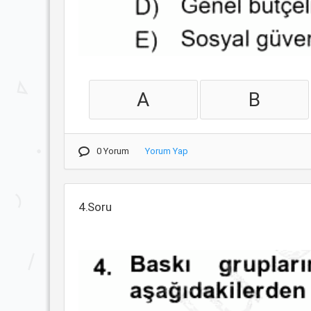
A
B
0 Yorum
Yorum Yap
4.Soru