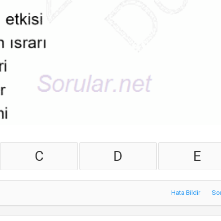
C
D
E
Hata Bildir
So