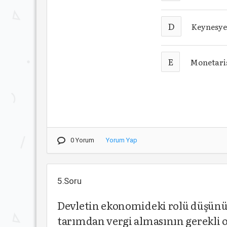
D
Keynesye
E
Monetaris
0 Yorum
Yorum Yap
5.Soru
Devletin ekonomideki rolü düşünül
tarımdan vergi almasının gerekli