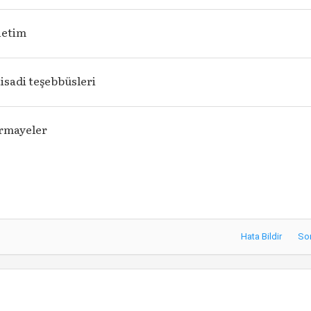
netim
isadi teşebbüsleri
rmayeler
Hata Bildir
So