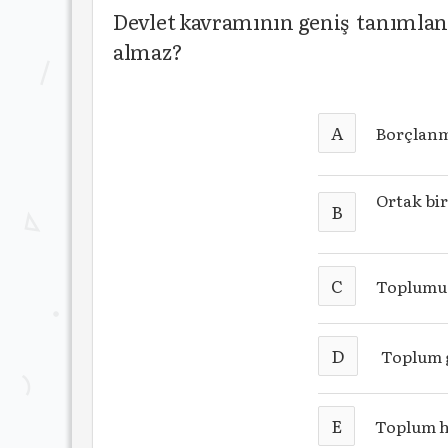
Devlet kavramının geniş tanımlan
almaz?
A
Borçlan
Ortak bir
B
C
Toplumu
D
Toplum 
E
Toplum 