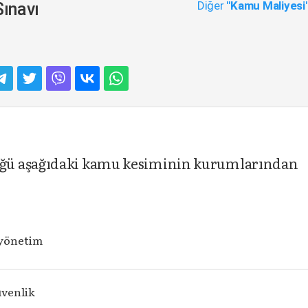
Diğer
"Kamu Maliyesi
ınavı
ğü aşağıdaki kamu kesiminin kurumlarından
yönetim
üvenlik