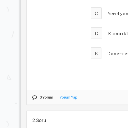
C
Yerel yö
D
Kamu ikt
E
Döner se
0 Yorum
Yorum Yap
2.Soru