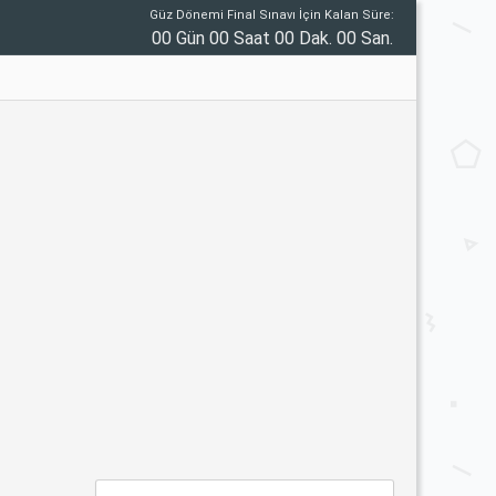
Güz Dönemi Final Sınavı İçin Kalan Süre:
00 Gün 00 Saat 00 Dak. 00 San.