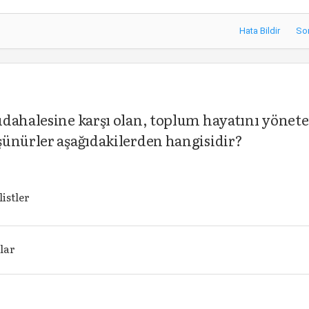
Hata Bildir
So
üdahalesine karşı olan, toplum hayatını yönete
şünürler aşağıdakilerden hangisidir?
istler
lar