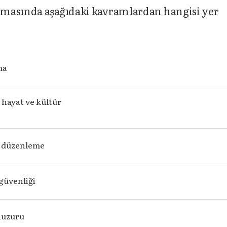
masında aşağıdaki kavramlardan hangisi yer
ma
 hayat ve kültür
 düzenleme
güvenliği
huzuru