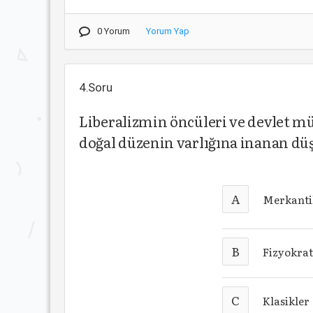
0 Yorum
Yorum Yap
4.Soru
Liberalizmin öncüleri ve devlet m
doğal düzenin varlığına inanan dü
A
Merkantil
B
Fizyokrat
C
Klasikler