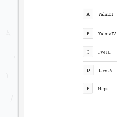
A
Yalnız I
B
Yalnız IV
C
I ve III
D
II ve IV
E
Hepsi