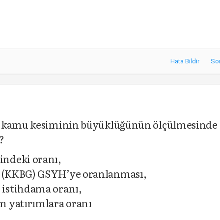
Hata Bildir
So
ri kamu kesiminin büyüklüğünün ölçülmesinde
?
ndeki oranı,
 (KKBG) GSYH’ye oranlanması,
istihdama oranı,
m yatırımlara oranı