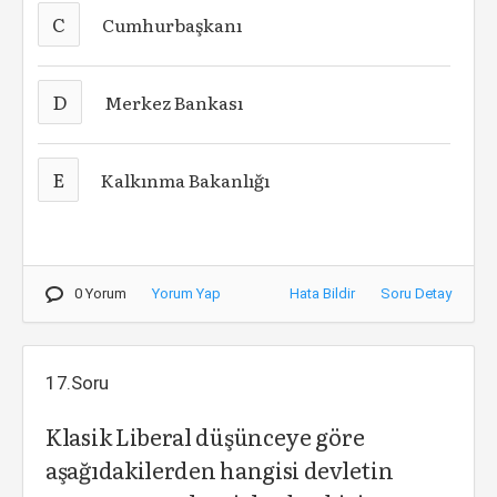
C
Cumhurbaşkanı
D
Merkez Bankası
E
Kalkınma Bakanlığı
0 Yorum
Yorum Yap
Hata Bildir
Soru Detay
17.Soru
Klasik Liberal düşünceye göre
aşağıdakilerden hangisi devletin