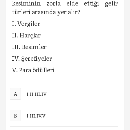
kesiminin zorla elde ettiği gelir
türleri arasında yer alır?
I. Vergiler
II. Harçlar
III. Resimler
IV. Şerefiyeler
V. Para ödülleri
A
I.II.III.IV
B
I.III.IV.V