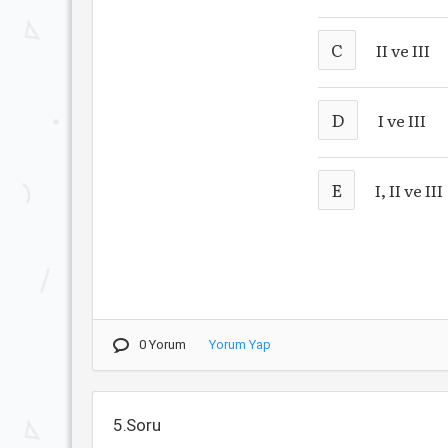
C
II ve III
D
I ve III
E
I, II ve III
0 Yorum
Yorum Yap
5.Soru