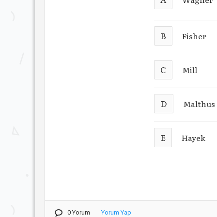
B
Fisher
C
Mill
D
Malthus
E
Hayek
0 Yorum
Yorum Yap