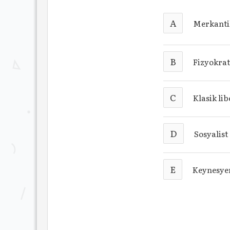
A
Merkantil
B
Fizyokrat
C
Klasik li
D
Sosyalist
E
Keynesye