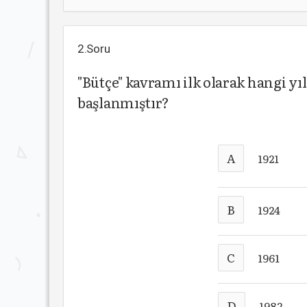
2.Soru
"Bütçe" kavramı ilk olarak hangi y
başlanmıştır?
A
1921
B
1924
C
1961
D
1982