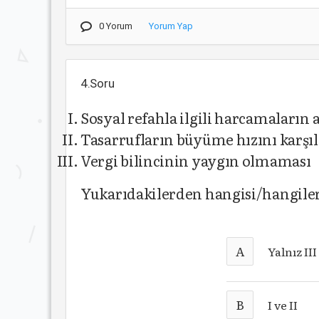
0 Yorum
Yorum Yap
4.Soru
Sosyal refahla ilgili harcamaların a
Tasarrufların büyüme hızını karş
Vergi bilincinin yaygın olmaması
Yukarıdakilerden hangisi/hangileri 
A
Yalnız III
B
I ve II