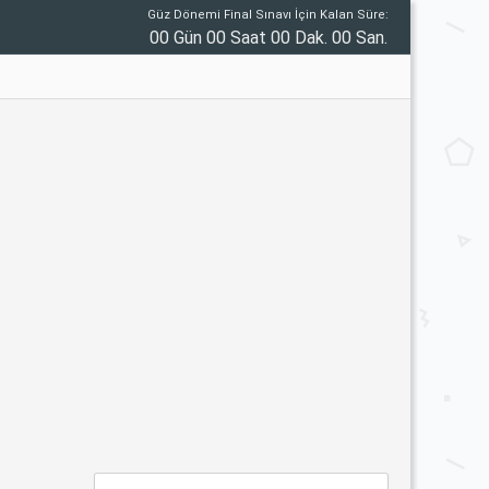
Güz Dönemi Final Sınavı İçin Kalan Süre:
00 Gün 00 Saat 00 Dak. 00 San.