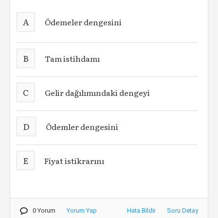
A
Ödemeler dengesini
B
Tam istihdamı
C
Gelir dağılımındaki dengeyi
D
Ödemler dengesini
E
Fiyat istikrarını
0 Yorum
Yorum Yap
Hata Bildir
Soru Detay