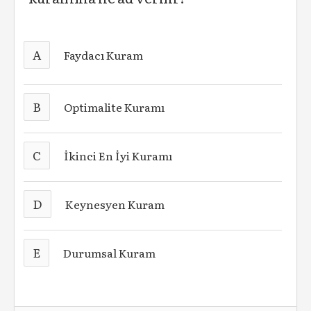
A
Faydacı Kuram
B
Optimalite Kuramı
C
İkinci En İyi Kuramı
D
Keynesyen Kuram
E
Durumsal Kuram