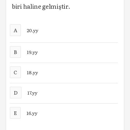
biri haline gelmiştir.
A
20.yy
B
19.yy
C
18.yy
D
17.yy
E
16.yy