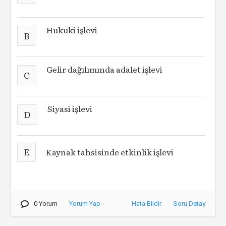
Hukuki işlevi
B
Gelir dağılımında adalet işlevi
C
Siyasi işlevi
D
E
Kaynak tahsisinde etkinlik işlevi
0 Yorum
Yorum Yap
Hata Bildir
Soru Detay