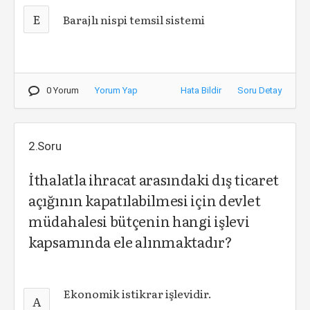
E
Barajlı nispi temsil sistemi
0 Yorum
Yorum Yap
Hata Bildir
Soru Detay
2.Soru
İthalatla ihracat arasındaki dış ticaret
açığının kapatılabilmesi için devlet
müdahalesi bütçenin hangi işlevi
kapsamında ele alınmaktadır?
Ekonomik istikrar işlevidir.
A