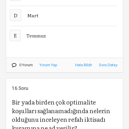
D
Mart
E
Temmuz
0 Yorum
Yorum Yap
Hata Bildir
Soru Detay
16.Soru
Bir yada birden çok optimalite
koşulları sağlanamadığında nelerin
olduğunu inceleyen refah iktisadı
kuramına ne ad verilir?