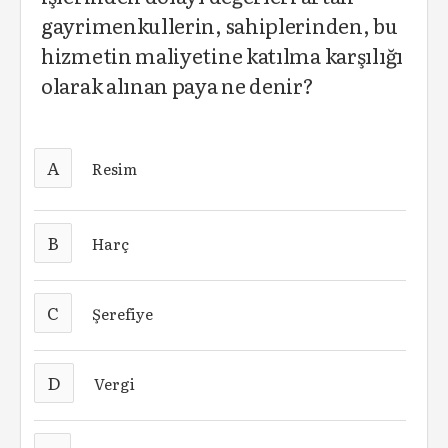
gayrimenkullerin, sahiplerinden, bu
hizmetin maliyetine katılma karşılığı
olarak alınan paya ne denir?
A
Resim
B
Harç
C
Şerefiye
D
Vergi