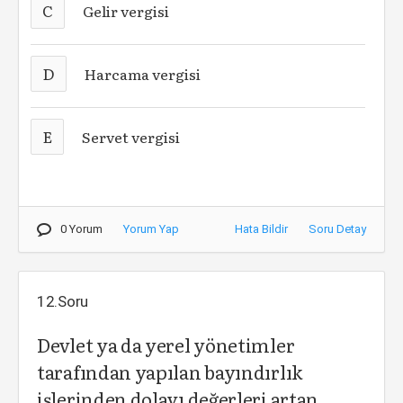
C
Gelir vergisi
D
Harcama vergisi
E
Servet vergisi
0 Yorum
Yorum Yap
Hata Bildir
Soru Detay
12.Soru
Devlet ya da yerel yönetimler
tarafından yapılan bayındırlık
işlerinden dolayı değerleri artan