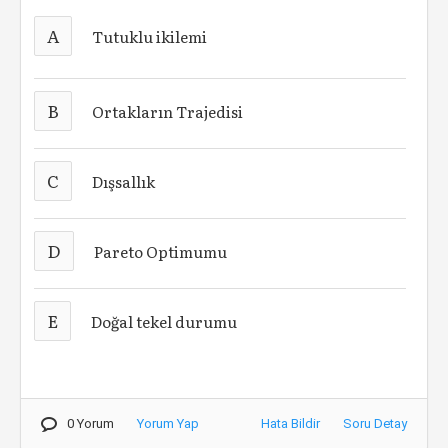
A
Tutuklu ikilemi
B
Ortakların Trajedisi
C
Dışsallık
D
Pareto Optimumu
E
Doğal tekel durumu
0 Yorum
Yorum Yap
Hata Bildir
Soru Detay