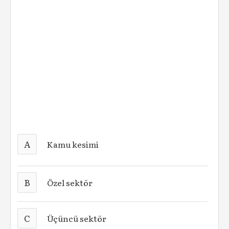
A
Kamu kesimi
B
Özel sektör
C
Üçüncü sektör