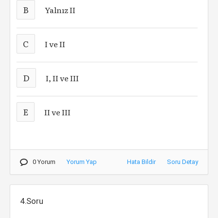
B
Yalnız II
C
I ve II
D
I, II ve III
E
II ve III
0 Yorum
Yorum Yap
Hata Bildir
Soru Detay
4.Soru