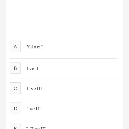
A
Yalnız I
B
I ve II
C
II ve III
D
I ve III
E
I, II ve III