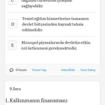
dağılımı türlerinde iyileşme
sağlayabilir.
Temel eğitim hizmetlerine tamamen
D
devlet bütçesinden kaynak tahsis
edilmelidir.
Monopol piyasalarında devletin etkin
E
rol üstlenmesi gerekmektedir.
0 Yorum
Yorum Yap
Hata Bildir
Soru Detay
9.Soru
Kalkınmanın finansmanı