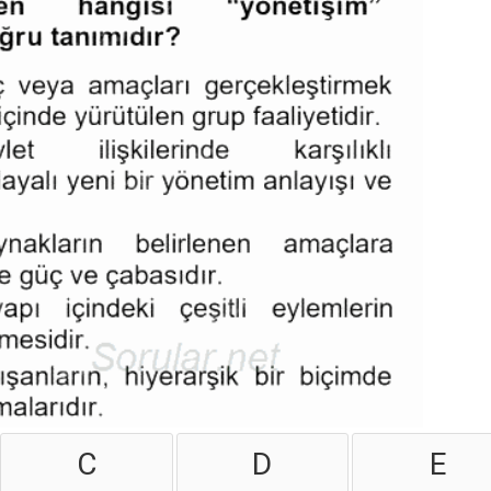
C
D
E