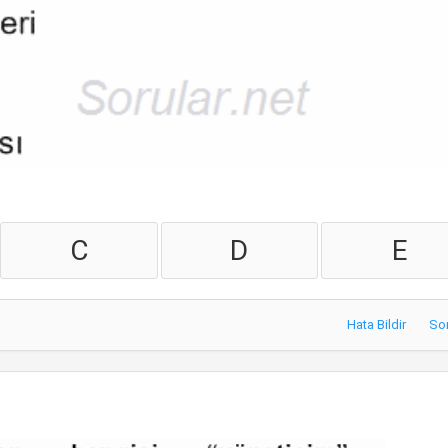
C
D
E
Hata Bildir
So