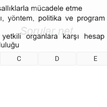
C
D
E