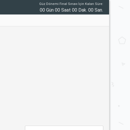
Güz Dönemi Final Sınavı İçin Kalan Süre:
00 Gün 00 Saat 00 Dak. 00 San.