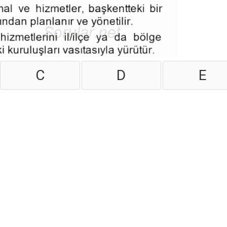
C
D
E