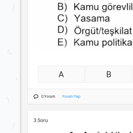
A
B
0 Yorum
Yorum Yap
3.Soru