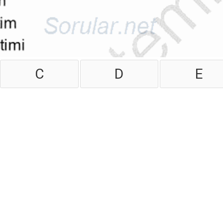
C
D
E