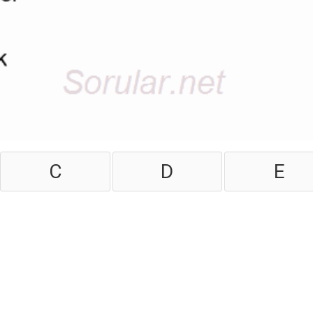
C
D
E