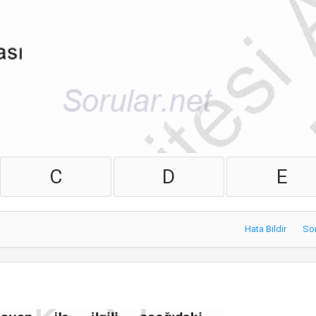
C
D
E
Hata Bildir
So