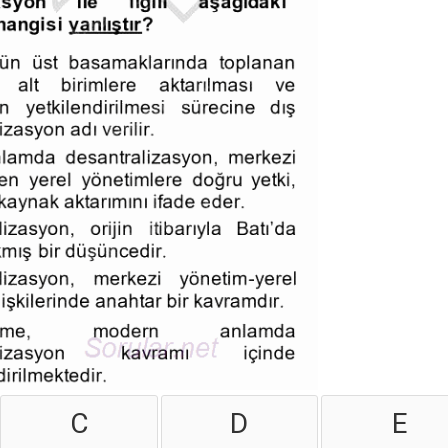
C
D
E