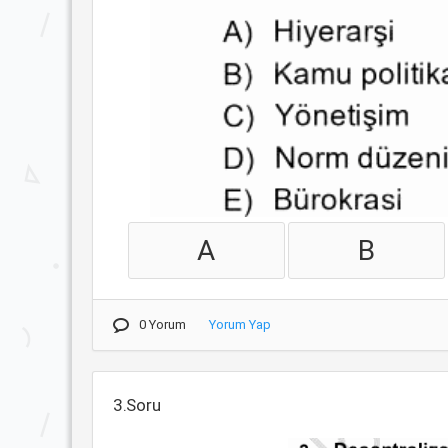
A
B
0 Yorum
Yorum Yap
3.Soru