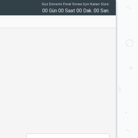
Güz Dönemi Final Sınavı İçin Kalan Süre:
00 Gün 00 Saat 00 Dak. 00 San.