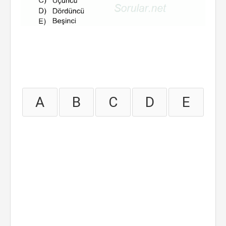
A
B
C
D
E