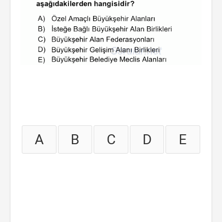
A
B
C
D
E