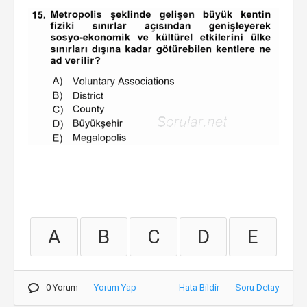
A
B
C
D
E
0 Yorum
Yorum Yap
Hata Bildir
Soru Detay