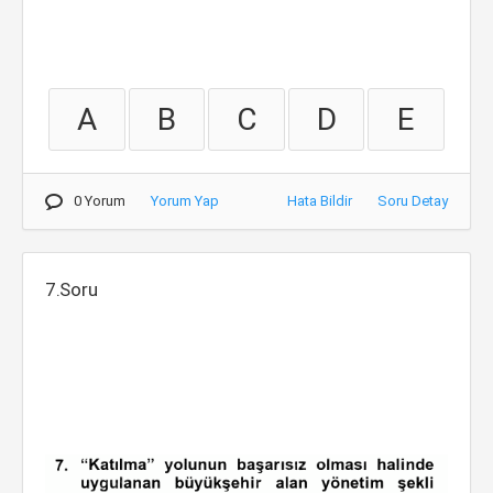
A
B
C
D
E
0 Yorum
Yorum Yap
Hata Bildir
Soru Detay
7.Soru