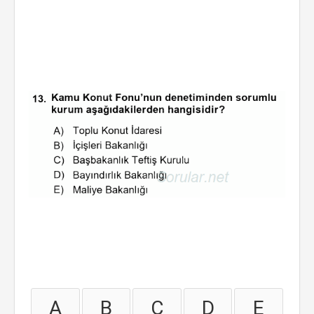
A
B
C
D
E