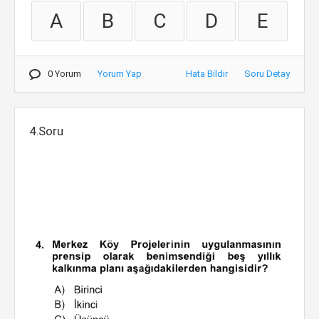
A
B
C
D
E
0 Yorum
Yorum Yap
Hata Bildir
Soru Detay
4.Soru