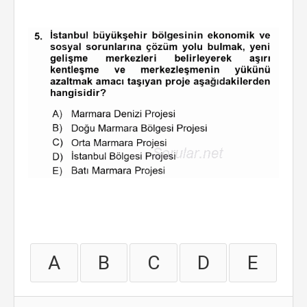
A
B
C
D
E