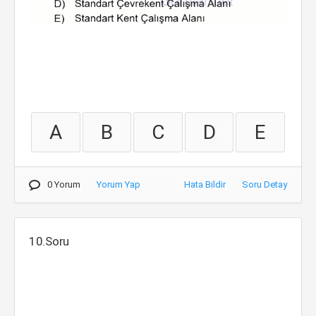
A
B
C
D
E
0 Yorum
Yorum Yap
Hata Bildir
Soru Detay
10.Soru