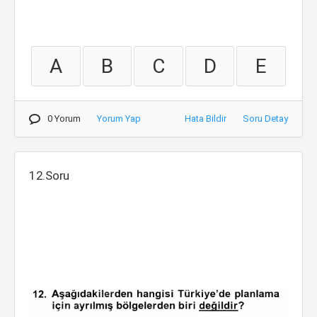
A
B
C
D
E
0 Yorum
Yorum Yap
Hata Bildir
Soru Detay
12.Soru