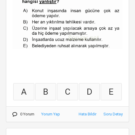
A
B
C
D
E
0 Yorum
Yorum Yap
Hata Bildir
Soru Detay