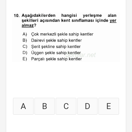
A
B
C
D
E