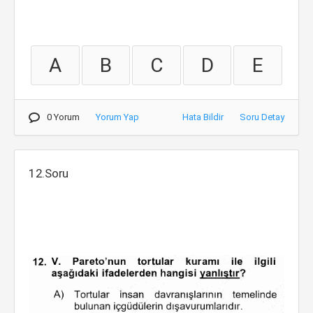
A
B
C
D
E
0 Yorum
Yorum Yap
Hata Bildir
Soru Detay
12.Soru