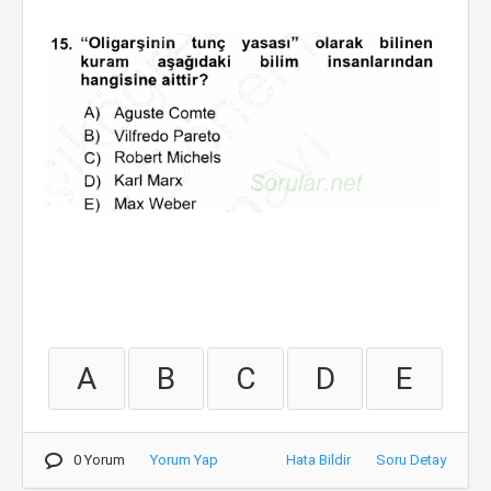
A
B
C
D
E
0 Yorum
Yorum Yap
Hata Bildir
Soru Detay