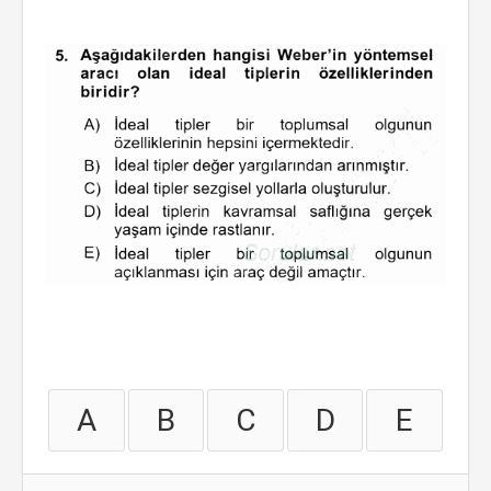
A
B
C
D
E