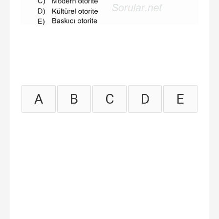
A
B
C
D
E