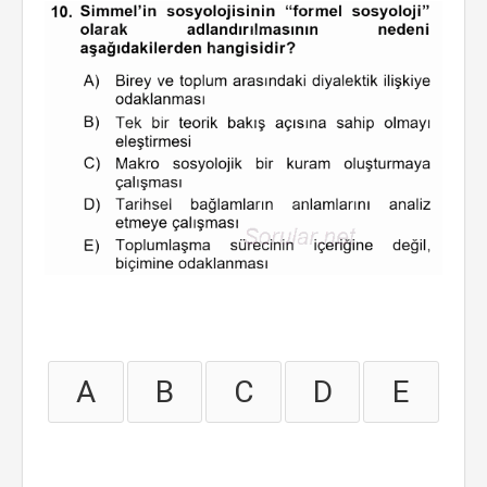
A
B
C
D
E