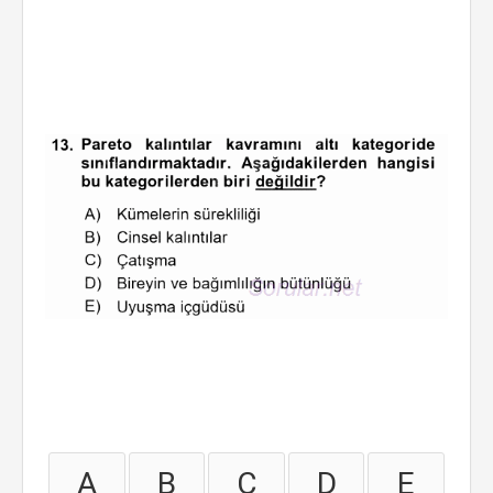
A
B
C
D
E