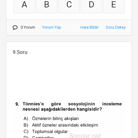
A
B
C
D
E
0 Yorum
Yorum Yap
Hata Bildir
Soru Detay
9.Soru