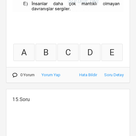
A
B
C
D
E
0 Yorum
Yorum Yap
Hata Bildir
Soru Detay
15.Soru