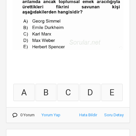
A
B
C
D
E
0 Yorum
Yorum Yap
Hata Bildir
Soru Detay