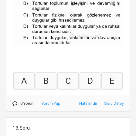
A
B
C
D
E
0 Yorum
Yorum Yap
Hata Bildir
Soru Detay
13.Soru