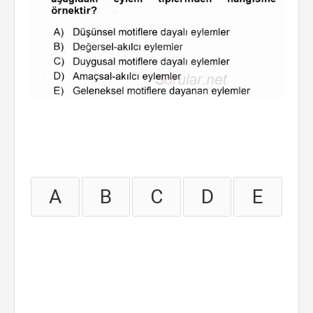
A
B
C
D
E