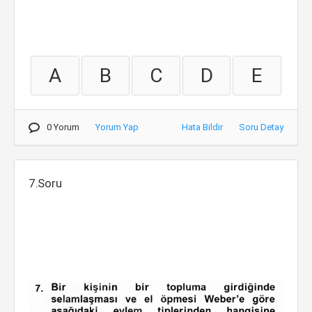
A
B
C
D
E
0 Yorum
Yorum Yap
Hata Bildir
Soru Detay
7.Soru