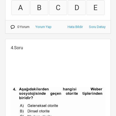
A
B
C
D
E
0 Yorum
Yorum Yap
Hata Bildir
Soru Detay
4.Soru