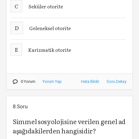
C
Seküler otorite
D
Geleneksel otorite
E
Karizmatik otorite
0 Yorum
Yorum Yap
Hata Bildir
Soru Detay
8.Soru
Simmel sosyolojisine verilen genel ad
aşağıdakilerden hangisidir?