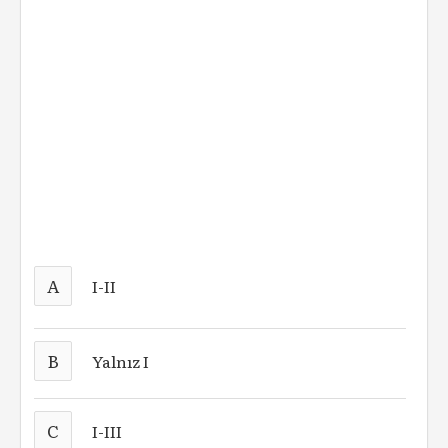
A
I-II
B
Yalnız I
C
I-III