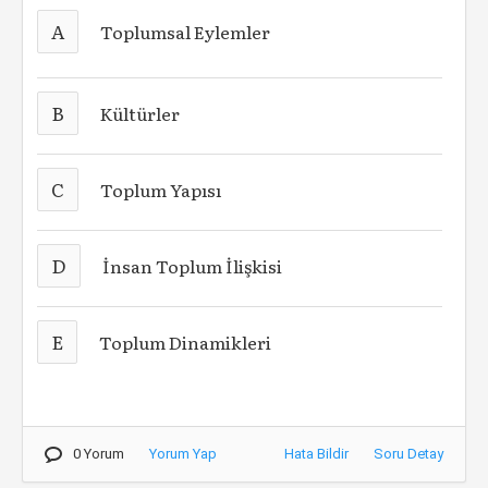
A
Toplumsal Eylemler
B
Kültürler
C
Toplum Yapısı
D
İnsan Toplum İlişkisi
E
Toplum Dinamikleri
0 Yorum
Yorum Yap
Hata Bildir
Soru Detay