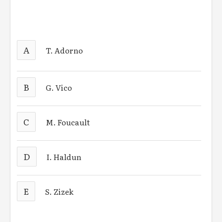
A
T. Adorno
B
G. Vico
C
M. Foucault
D
I. Haldun
E
S. Zizek