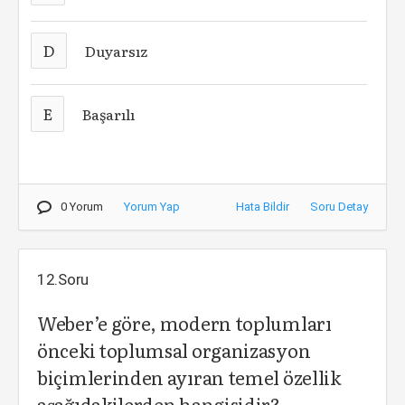
D
Duyarsız
E
Başarılı
0 Yorum
Yorum Yap
Hata Bildir
Soru Detay
12.Soru
Weber’e göre, modern toplumları
önceki toplumsal organizasyon
biçimlerinden ayıran temel özellik
aşağıdakilerden hangisidir?