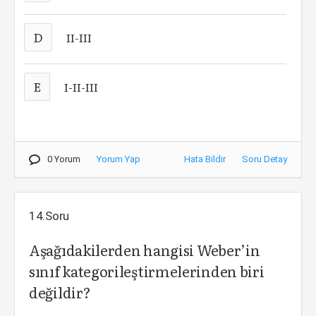
D
II-III
E
I-II-III
0 Yorum
Yorum Yap
Hata Bildir
Soru Detay
14.Soru
Aşağıdakilerden hangisi Weber’in
sınıf kategorileştirmelerinden biri
değildir?