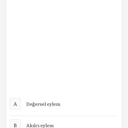
A
Değersel eylem
B
Akılcı eylem