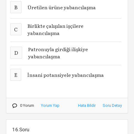
B
Üretilen ürüne yabancılaşma
Birlikte çalışılan işçilere
C
yabancılaşma
Patronuyla girdiği ilişkiye
D
yabancılaşma
E
İnsani potansiyele yabancılaşma
0 Yorum
Yorum Yap
Hata Bildir
Soru Detay
16.Soru