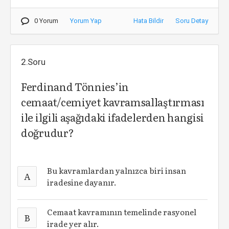
0 Yorum
Yorum Yap
Hata Bildir
Soru Detay
2.Soru
Ferdinand Tönnies’in
cemaat/cemiyet kavramsallaştırması
ile ilgili aşağıdaki ifadelerden hangisi
doğrudur?
Bu kavramlardan yalnızca biri insan
A
iradesine dayanır.
Cemaat kavramının temelinde rasyonel
B
irade yer alır.