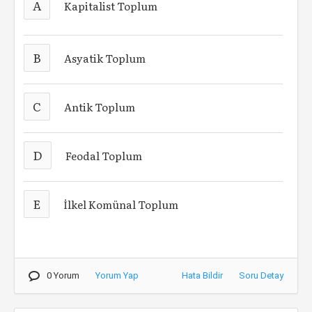
A
Kapitalist Toplum
B
Asyatik Toplum
C
Antik Toplum
D
Feodal Toplum
E
İlkel Komünal Toplum
0 Yorum
Yorum Yap
Hata Bildir
Soru Detay