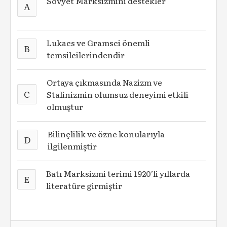
Sovyet Marksizmini destekler
A
Lukacs ve Gramsci önemli
B
temsilcilerindendir
Ortaya çıkmasında Nazizm ve
C
Stalinizmin olumsuz deneyimi etkili
olmuştur
Bilinçlilik ve özne konularıyla
D
ilgilenmiştir
Batı Marksizmi terimi 1920’li yıllarda
E
literatüre girmiştir