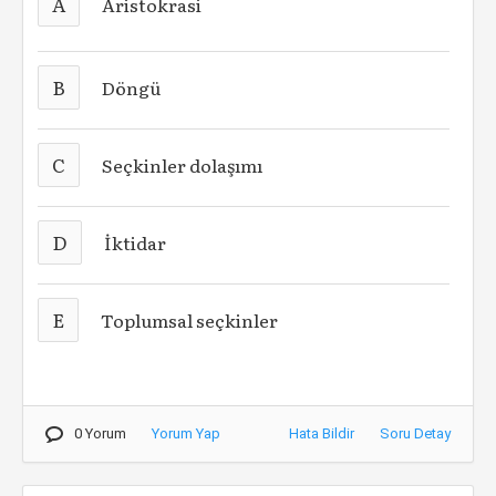
A
Aristokrasi
B
Döngü
C
Seçkinler dolaşımı
D
İktidar
E
Toplumsal seçkinler
0 Yorum
Yorum Yap
Hata Bildir
Soru Detay