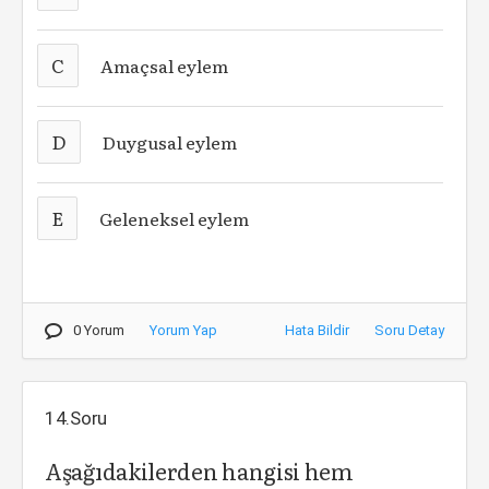
C
Amaçsal eylem
D
Duygusal eylem
E
Geleneksel eylem
0 Yorum
Yorum Yap
Hata Bildir
Soru Detay
14.Soru
Aşağıdakilerden hangisi hem