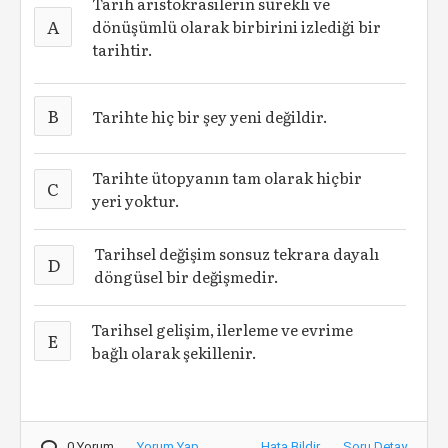
Tarih aristokrasilerin sürekli ve
A
dönüşümlü olarak birbirini izlediği bir
tarihtir.
B
Tarihte hiç bir şey yeni değildir.
Tarihte ütopyanın tam olarak hiçbir
C
yeri yoktur.
Tarihsel değişim sonsuz tekrara dayalı
D
döngüsel bir değişmedir.
Tarihsel gelişim, ilerleme ve evrime
E
bağlı olarak şekillenir.
0 Yorum
Yorum Yap
Hata Bildir
Soru Detay