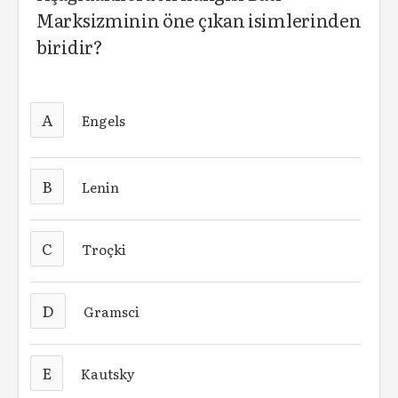
Marksizminin öne çıkan isimlerinden
biridir?
A
Engels
B
Lenin
C
Troçki
D
Gramsci
E
Kautsky