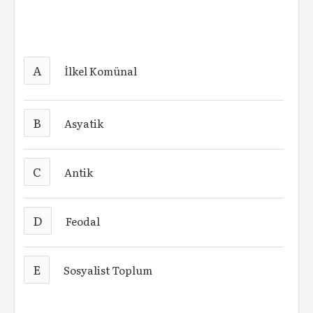
A
İlkel Komünal
B
Asyatik
C
Antik
D
Feodal
E
Sosyalist Toplum