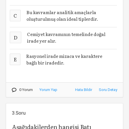
Bu kavramlar analitik amaçlarla
C
oluşturulmuş olan ideal tiplerdir.
Cemiyet kavramının temelinde doğal
D
irade yer alır.
Rasyonel irade mizaca ve karaktere
E
bağlı bir iradedir.
0 Yorum
Yorum Yap
Hata Bildir
Soru Detay
3.Soru
Aşağıdakilerden hangisi Batı