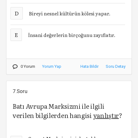
D
Bireyi nesnel kültürün kölesi yapar.
E
İnsani değerlerin birçoğunu zayıflatır.
0 Yorum
Yorum Yap
Hata Bildir
Soru Detay
7.Soru
Batı Avrupa Marksizmi ile ilgili
verilen bilgilerden hangisi
yanlıştır
?