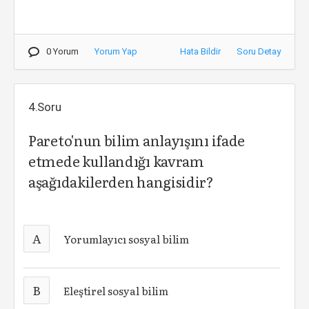
0 Yorum
Yorum Yap
Hata Bildir
Soru Detay
4.Soru
Pareto'nun bilim anlayışını ifade
etmede kullandığı kavram
aşağıdakilerden hangisidir?
A
Yorumlayıcı sosyal bilim
B
Eleştirel sosyal bilim