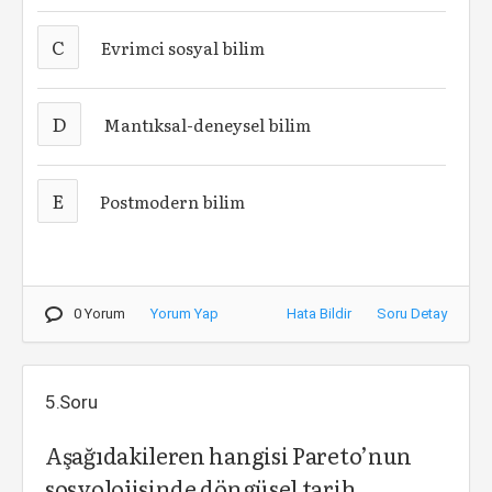
C
Evrimci sosyal bilim
D
Mantıksal-deneysel bilim
E
Postmodern bilim
0 Yorum
Yorum Yap
Hata Bildir
Soru Detay
5.Soru
Aşağıdakileren hangisi Pareto’nun
sosyolojisinde döngüsel tarih