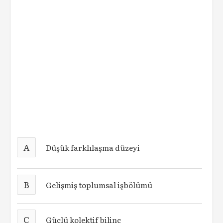
A
Düşük farklılaşma düzeyi
B
Gelişmiş toplumsal işbölümü
C
Güçlü kolektif bilinç