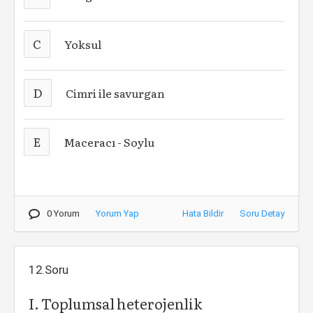
C
Yoksul
D
Cimri ile savurgan
E
Maceracı - Soylu
0 Yorum
Yorum Yap
Hata Bildir
Soru Detay
12.Soru
I. Toplumsal heterojenlik