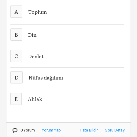
A
Toplum
B
Din
C
Devlet
D
Nüfus dağılımı
E
Ahlak
0 Yorum
Yorum Yap
Hata Bildir
Soru Detay