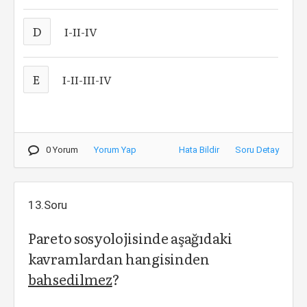
D
I-II-IV
E
I-II-III-IV
0 Yorum
Yorum Yap
Hata Bildir
Soru Detay
13.Soru
Pareto sosyolojisinde aşağıdaki
kavramlardan hangisinden
bahsedilmez
?