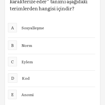
karakterize eder” tanımı aşağıdaki
terimlerden hangisi içindir?
A
Sosyalleşme
B
Norm
C
Eylem
D
Kod
E
Anomi