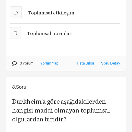
D
Toplumsal etkileşim
E
Toplumsal normlar
0 Yorum
Yorum Yap
Hata Bildir
Soru Detay
8.Soru
Durkheim'a göre aşağıdakilerden
hangisi maddi olmayan toplumsal
olgulardan biridir?