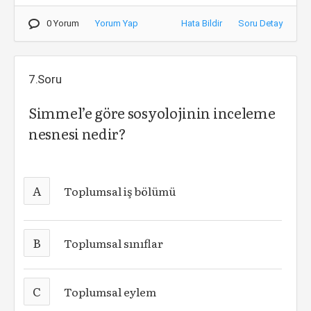
0 Yorum
Yorum Yap
Hata Bildir
Soru Detay
7.Soru
Simmel’e göre sosyolojinin inceleme
nesnesi nedir?
A
Toplumsal iş bölümü
B
Toplumsal sınıflar
C
Toplumsal eylem