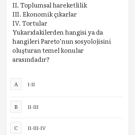
II. Toplumsal hareketlilik
III. Ekonomik çıkarlar
IV. Tortular
Yukarıdakilerden hangisi ya da
hangileri Pareto’nun sosyolojisini
oluşturan temel konular
arasındadır?
A
I-II
B
II-III
C
II-III-IV