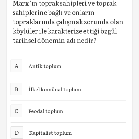
Marx’ın toprak sahipleri ve toprak
sahiplerine bağlı ve onların
topraklarında çalışmak zorunda olan
köylüler ile karakterize ettiği özgül
tarihsel dönemin adı nedir?
A
Antik toplum
B
İlkel komünal toplum
C
Feodal toplum
D
Kapitalist toplum