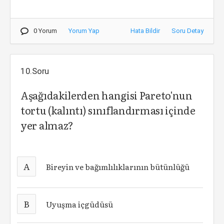
0 Yorum
Yorum Yap
Hata Bildir
Soru Detay
10.Soru
Aşağıdakilerden hangisi Pareto'nun
tortu (kalıntı) sınıflandırması içinde
yer almaz?
A
Bireyin ve bağımlılıklarının bütünlüğü
B
Uyuşma içgüdüsü